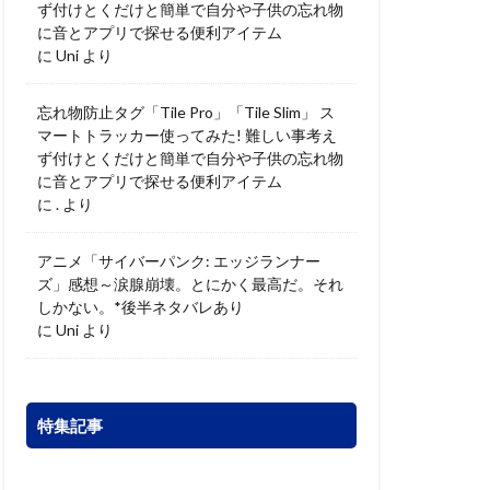
ず付けとくだけと簡単で自分や子供の忘れ物
に音とアプリで探せる便利アイテム
に
Uni
より
忘れ物防止タグ「Tile Pro」「Tile Slim」 ス
マートトラッカー使ってみた! 難しい事考え
ず付けとくだけと簡単で自分や子供の忘れ物
に音とアプリで探せる便利アイテム
に
.
より
アニメ「サイバーパンク: エッジランナー
ズ」感想～涙腺崩壊。とにかく最高だ。それ
しかない。*後半ネタバレあり
に
Uni
より
特集記事