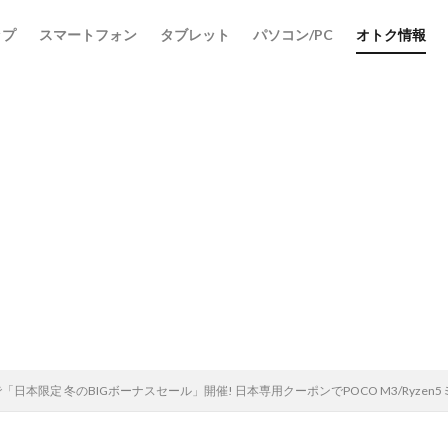
ップ
スマートフォン
タブレット
パソコン/PC
オトク情報
odで「日本限定 冬のBIGボーナスセール」開催! 日本専用クーポンでPOCO M3/Ryzen5