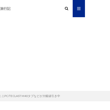
旅行記
ミニPC/TECLAST M40タブなどが大幅値引き中