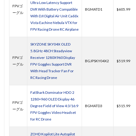
Ultra Low Latency Support
FPVゴ
DVR With Battery Compatible
BGMATD1
$605.99
ーグル
With DJI Digital Air Unit Caddx
Vista Eachine Nebula VTX for
FPV Racing Drone RC Airplane
SKYZONE SKY04X OLED
5.8GHz 48CH Steadyview
FPVゴ
Receiver 1280X960 Display
BGJPSKY04X2
$519.99
ーグル
FPV Goggles Support DVR
With Head Tracker Fan For
RC Racing Drone
FatShark Dominator HDO 2
1280×960 OLED Display 46
FPVゴ
Degree Field of View 4:3/16:9
BGMATD3
$515.99
ーグル
FPV Goggles Video Headset
for RC Drone
ZOHD Kopilot Lite Autopilot