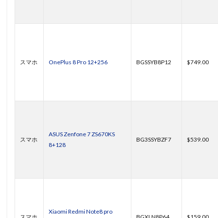
スマホ
OnePlus 8 Pro 12+256
BGSSYB8P12
$749.00
ASUS Zenfone 7 ZS670KS
スマホ
BG3SSYBZF7
$539.00
8+128
Xiaomi Redmi Note8 pro
スマホ
BGXLN8P64
$159.00