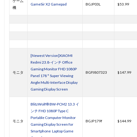
ゲーム
GameSir X2 Gamepad
BGJP03L
$53.99
機
[Newest Version]XIAOMI
Redmi 23.8-インチ Office
Gaming Monitor FHD 1080P
モニタ
BGPJ807323
$147.99
Panel 178 ° Super Viewing
Angle Multi-Interface Display
Gaming Display Screen
BlitzWolf® BW-PCM2 13.3 イ
ンチ FHD 1080P Type C
Portable Computer Monitor
モニタ
BGJP179f
$144.99
Gaming Display Screen for
Smartphone Laptop Game