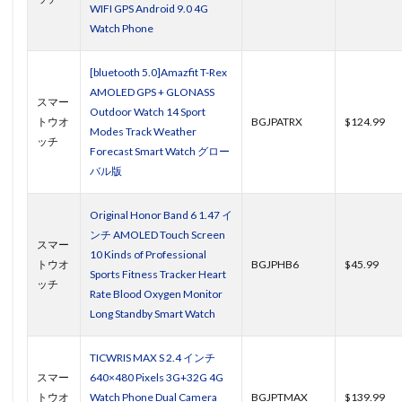
WIFI GPS Android 9.0 4G
Watch Phone
[bluetooth 5.0]Amazfit T-Rex
AMOLED GPS + GLONASS
スマー
Outdoor Watch 14 Sport
トウオ
BGJPATRX
$124.99
Modes Track Weather
ッチ
Forecast Smart Watch グロー
バル版
Original Honor Band 6 1.47 イ
ンチ AMOLED Touch Screen
スマー
10 Kinds of Professional
トウオ
BGJPHB6
$45.99
Sports Fitness Tracker Heart
ッチ
Rate Blood Oxygen Monitor
Long Standby Smart Watch
TICWRIS MAX S 2.4 インチ
スマー
640×480 Pixels 3G+32G 4G
トウオ
Watch Phone Dual Camera
BGJPTMAX
$139.99