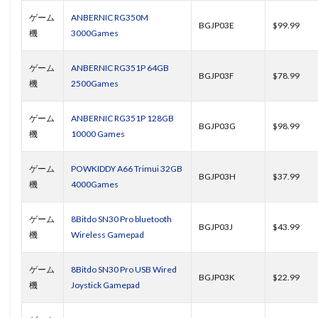
ゲーム
ANBERNIC RG350M
BGJP03E
$99.99
機
3000Games
ゲーム
ANBERNIC RG351P 64GB
BGJP03F
$78.99
機
2500Games
ゲーム
ANBERNIC RG351P 128GB
BGJP03G
$98.99
機
10000 Games
ゲーム
POWKIDDY A66 Trimui 32GB
BGJP03H
$37.99
機
4000Games
ゲーム
8Bitdo SN30 Pro bluetooth
BGJP03J
$43.99
機
Wireless Gamepad
ゲーム
8Bitdo SN30 Pro USB Wired
BGJP03K
$22.99
機
Joystick Gamepad