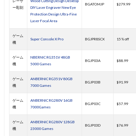
レーザ
Wood Cutting Design Desktop
BGATOMJP
$279.99
ー彫刻
DIY Laser Engraver New Eye
Protection Design Ultra-Fine
Laser Focal Area
ゲーム
Super Console X Pro
BGJPR8SCX
15％off
機
ゲーム
NBERNIC RG351V 48GB
BGJP03A
$88.99
機
5000 Games
ゲーム
ANBERNIC RG351V 80GB
BGJP03B
$91.99
機
7000 Games
ゲーム
ANBERNIC RG280V 16GB
BGJP03C
$57.99
機
7000Games
ゲーム
ANBERNIC RG280V 128GB
BGJP03D
$76.99
機
23000 Games