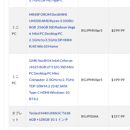
3.7GHz DP HD Type-C
MINISFORUM DeskMINI
UM300 AMD Ryzen 3 3300U
ミニ
8GB 256GB SSD Radeon Vega
BGJPMNSpr3
$299.99
PC
6 Mini PC Desktop PC
2.1GHz to 3.5GHz DP HDMI
RJ45 Win10 Home
GMK NucBOX Intel Celeron
J4125 8GB LP 512G SSD Mini
PC Desktop PC Mini
ミニ
Computer 2.0GHz to 2.7GHz
BGJPMNSpr5
$199.99
PC
TDP 10W M.2 2242 SATA
Type-C HDMI Windows 10
BT4.2
タブレ
Teclast M40 UNISOC T618
BGJP03AA
$157.99
ット
6GB +128GB 10.1 インチ