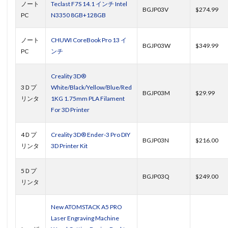
ノート
Teclast F7S 14.1 インチ Intel
BGJP03V
$274.99
PC
N3350 8GB+128GB
ノート
CHUWI CoreBook Pro 13 イ
BGJP03W
$349.99
PC
ンチ
Creality 3D®
3Ｄプ
White/Black/Yellow/Blue/Red
BGJP03M
$29.99
リンタ
1KG 1.75mm PLA Filament
For 3D Printer
4Ｄプ
Creality 3D® Ender-3 Pro DIY
BGJP03N
$216.00
リンタ
3D Printer Kit
5Ｄプ
BGJP03Q
$249.00
リンタ
New ATOMSTACK A5 PRO
Laser Engraving Machine