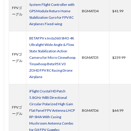
System Flight Controller with
FPVゴ
GPS Module Return Home
BGMATD4
$41.99
ーグル
Stabilization Gyro for FPV RC
Airplanes Fixed-wing
BETAFPV x Insta360 SMO 4K
Ultralight Wide Angle & Flow
State Stabilization Action
FPVゴ
Camera for Micro Cinewhoop
BGMATD5
$239.99
ーグル
Tinywhoop Beta95X V3
ZOHD FPV RC Racing Drone
Airplane
iFlight Crystal HD Patch
5.8GHz 9dBi Directional
Circular Polarized High Gain
FPVゴ
Flat Panel FPV Antenna LHCP
BGMATD6
$64.99
ーグル
RP-SMA With Casing
Mushroom Antenna Combo
for DJI FPV Goggles