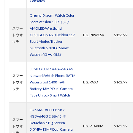
Consoles
Original Xiaomi Watch Color
Sport Version 1.39 インチ
スマー
AMOLED Wristband
トウオ
GPS+GLONASS+Beidou 117
BGJPXWCSV
$126.99
ッチ
Sport Modes Tracker
bluetooth 5.0 NFC Smart
Watch グローバル版
LEMFO LEM14 4G+64G 4G
スマー
Network Watch Phone 5ATM
トウオ
Waterproof 1400 mAh
BGJPASD
$162.99
ッチ
Battery 13MP Dual Camera
Face Unlock Smart Watch
LOKMAT APPLLP Max
4GB+64GB 2.88インチ
スマー
Detachable Big Screen
トウオ
BGJPLAPPM
$165.59
5.0MP+13MP Dual Camera
ッチ