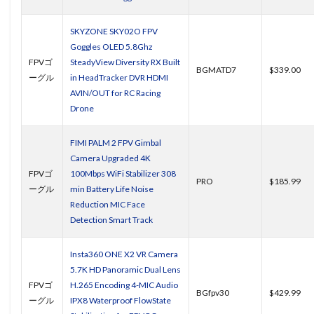
SKYZONE SKY02O FPV
Goggles OLED 5.8Ghz
FPVゴ
SteadyView Diversity RX Built
BGMATD7
$339.00
ーグル
in HeadTracker DVR HDMI
AVIN/OUT for RC Racing
Drone
FIMI PALM 2 FPV Gimbal
Camera Upgraded 4K
FPVゴ
100Mbps WiFi Stabilizer 308
PRO
$185.99
ーグル
min Battery Life Noise
Reduction MIC Face
Detection Smart Track
Insta360 ONE X2 VR Camera
5.7K HD Panoramic Dual Lens
FPVゴ
H.265 Encoding 4-MIC Audio
BGfpv30
$429.99
ーグル
IPX8 Waterproof FlowState