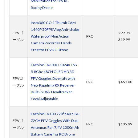
Stabilization for FPV RC
Racing Drone
Insta360 GO 2 Thumb CAM
1440P 50FPS Vlog Anti-shake
FPVゴ
299.99-
Waterproof Mini Action
PRO
ーグル
319.99
Camera Recorder Hands
Free for FPV RC Drone
Eachine EV300O 1024×768
5.8Ghz 48CH OLED HD 3D
FPVゴ
FPV Goggles Diversity with
PRO
$469.00
ーグル
New Rapidmix RX Receiver
Built-in DVR Headtracker
Focal Adjustable
Eachine EV100 720*540 5.8G
FPVゴ
72CH FPV Goggles With Dual
PRO
$105.99
ーグル
Antennas Fan 7.4V 1000mAh
Battery Case For RC Drone