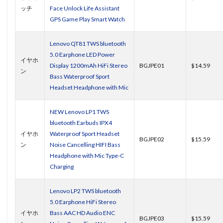
ッチ
Face Unlock Life Assistant
GPS Game Play Smart Watch
Lenovo QT81 TWS bluetooth
5.0 Earphone LED Power
イヤホ
Display 1200mAh HiFi Stereo
BGJPE01
$14.59
ン
Bass Waterproof Sport
Headset Headphone with Mic
NEW Lenovo LP1 TWS
bluetooth Earbuds IPX4
イヤホ
Waterproof Sport Headset
BGJPE02
$15.59
ン
Noise Cancelling HIFI Bass
Headphone with Mic Type-C
Charging
Lenovo LP2 TWS bluetooth
5.0 Earphone HiFi Stereo
イヤホ
Bass AAC HD Audio ENC
BGJPE03
$15.59