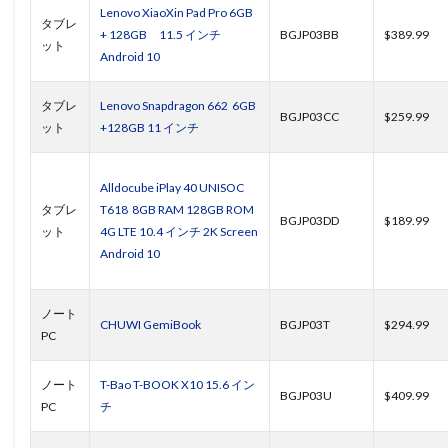
Lenovo XiaoXin Pad Pro 6GB
タブレ
+ 128GB 11.5 インチ
BGJP03BB
$389.99
ット
Android 10
タブレ
Lenovo Snapdragon 662 6GB
BGJP03CC
$259.99
ット
+128GB 11 インチ
Alldocube iPlay 40 UNISOC
タブレ
T618 8GB RAM 128GB ROM
BGJP03DD
$189.99
ット
4G LTE 10.4 インチ 2K Screen
Android 10
ノート
CHUWI GemiBook
BGJP03T
$294.99
PC
ノート
T-Bao T-BOOK X10 15.6 イン
BGJP03U
$409.99
PC
チ