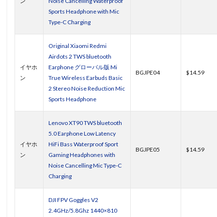
ン
Noise Cancelling Waterproof
Sports Headphone with Mic
Type-C Charging
Original Xiaomi Redmi
Airdots 2 TWS bluetooth
イヤホ
Earphone グローバル版 Mi
BGJPE04
$14.59
ン
True Wireless Earbuds Basic
2 Stereo Noise Reduction Mic
Sports Headphone
Lenovo XT90 TWS bluetooth
5.0 Earphone Low Latency
イヤホ
HiFi Bass Waterproof Sport
BGJPE05
$14.59
ン
Gaming Headphones with
Noise Cancelling Mic Type-C
Charging
DJI FPV Goggles V2
2.4GHz/5.8Ghz 1440×810