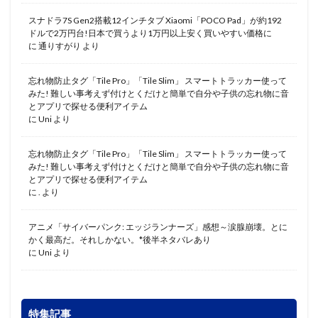
スナドラ7S Gen2搭載12インチタブ Xiaomi「POCO Pad」が約192
ドルで2万円台!日本で買うより1万円以上安く買いやすい価格に
に
通りすがり
より
忘れ物防止タグ「Tile Pro」「Tile Slim」 スマートトラッカー使って
みた! 難しい事考えず付けとくだけと簡単で自分や子供の忘れ物に音
とアプリで探せる便利アイテム
に
Uni
より
忘れ物防止タグ「Tile Pro」「Tile Slim」 スマートトラッカー使って
みた! 難しい事考えず付けとくだけと簡単で自分や子供の忘れ物に音
とアプリで探せる便利アイテム
に
.
より
アニメ「サイバーパンク: エッジランナーズ」感想～涙腺崩壊。とに
かく最高だ。それしかない。*後半ネタバレあり
に
Uni
より
特集記事