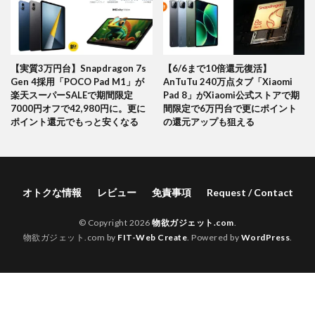
【実質3万円台】Snapdragon 7s
【6/6まで10倍還元復活】
Gen 4採用「POCO Pad M1」が
AnTuTu 240万点タブ「Xiaomi
楽天スーパーSALEで期間限定
Pad 8」がXiaomi公式ストアで期
7000円オフで42,980円に。更に
間限定で6万円台で更にポイント
ポイント還元でもっと安くなる
の還元アップも狙える
オトクな情報
レビュー
免責事項
Request / Contact
© Copyright 2026
物欲ガジェット.com
.
物欲ガジェット.com by
FIT-Web Create
. Powered by
WordPress
.