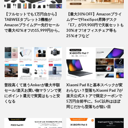
【フルセットでも1万円台から】
【最大30%OFF】Amazonプライ
TABWEEタブレット3機種が
ムデーでFlexiSpot昇降デスク
Amazonプライムデー先行セール
「E7」が39,900円で天板セットも
で最大42%オフの15,999円から。
30%オフ!オフィスチェア等も
25%オフなど
普段高くて迷うAnkerが最大半額
Xiaomi Pad 8と基本スペックが変
セール!楽天お買い物マラソンで更
わらない？型落ちXiaomi Pad 7が
にポイント還元で実質はもっと安
楽天公式ストアで限定クーポンで
くなる
5万円台前半に。SoC以外はほぼ
同じだから型落ちが狙い目