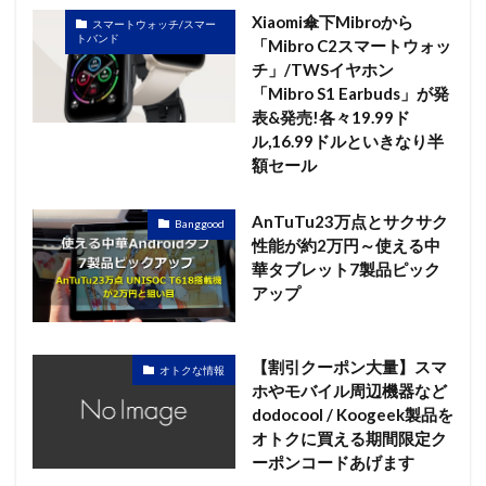
Xiaomi傘下Mibroから
スマートウォッチ/スマー
トバンド
「Mibro C2スマートウォッ
チ」/TWSイヤホン
「Mibro S1 Earbuds」が発
表&発売!各々19.99ド
ル,16.99ドルといきなり半
額セール
AnTuTu23万点とサクサク
Banggood
性能が約2万円～使える中
華タブレット7製品ピック
アップ
【割引クーポン大量】スマ
オトクな情報
ホやモバイル周辺機器など
dodocool / Koogeek製品を
オトクに買える期間限定ク
ーポンコードあげます