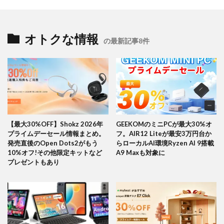
オトクな情報
の最新記事8件
【最大30%OFF】Shokz 2026年
GEEKOMのミニPCが最大30%オ
プライムデーセール情報まとめ。
フ。AIR12 Liteが最安3万円台か
発売直後のOpen Dots2がもう
らローカルAI環境Ryzen AI 9搭載
10%オフ!その他限定キットなど
A9 Maxも対象に
プレゼントもあり