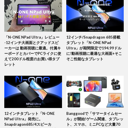
「N-ONE NPad Ultra」レビュー
12インチ/Snapdragon 685搭載
-12インチ大画面とクアッドスピ
タブレット「N-ONE NPad
ーカーは 動画視聴に最適。付属キ
Ultra」が期間限定で194.99ドル
ーボードとカバーでPCライクに使
に!動画視聴に最適な大画面+そこ
えて200ドル程度のお買い得タブ
そこ性能なタブレット
レット
12インチタブレット「N-ONE
Banggoodで「サマータイムセー
NPad Ultra」発売に。
ル」が開始!ゲーム関連、タブレッ
Snapdragon685/4スピーカ
ト、スマホ、ミニPCなど大量70