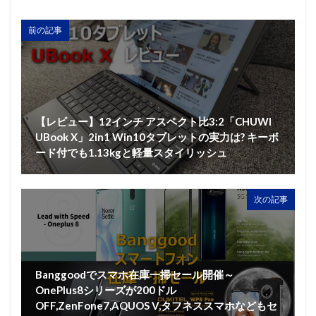
前の記事
【レビュー】12インチ アスペクト比3:2「CHUWI
UBook X」2in1 Win10タブレットの実力は? キーボ
ード付でも1.13kgと軽量スタイリッシュ
次の記事
Banggoodでスマホ在庫一掃セール開催～
OnePlus8シリーズが200ドル
OFF,ZenFone7,AQUOS V,タフネススマホなどもセ