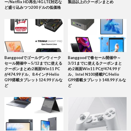
ー/Netflix HD再生/4G LTE対応な
製品以上のクーポンまとめ
ど盛り込みつつ200ドルの低価格
Banggoodでゴールデンウィーク
Banggoodで春セール開催中～
セール開催中～5/12までに使える
3/31までに使えるクーポンまと
クーポンまとめ:2画面Win11 PC
め:2画面Win11 PCが474.99ド
が474.99ドル、8.4インチHelio
ル、Intel N100搭載PC/Helio
G99搭載タブレット124.99ドルな
G99搭載タブレット148.99ドルな
ど
ど