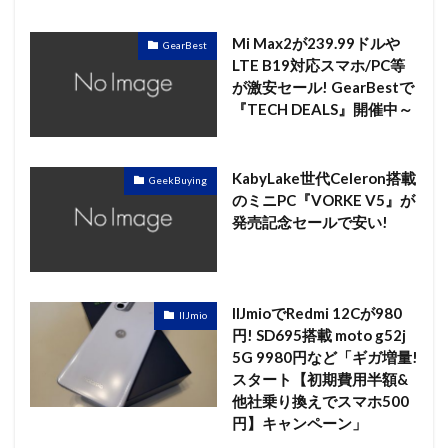
Mi Max2が239.99ドルや
GearBest
LTE B19対応スマホ/PC等
が激安セール! GearBestで
『TECH DEALS』開催中～
KabyLake世代Celeron搭載
GeekBuying
のミニPC『VORKE V5』が
発売記念セールで安い!
IIJmioでRedmi 12Cが980
IIJmio
円! SD695搭載 moto g52j
5G 9980円など「ギガ増量!
スタート【初期費用半額&
他社乗り換えでスマホ500
円】キャンペーン」