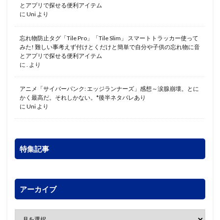
とアプリで探せる便利アイテム
に
Uni
より
忘れ物防止タグ「Tile Pro」「Tile Slim」 スマートトラッカー使って
みた! 難しい事考えず付けとくだけと簡単で自分や子供の忘れ物に音
とアプリで探せる便利アイテム
に
.
より
アニメ「サイバーパンク: エッジランナーズ」感想～涙腺崩壊。とに
かく最高だ。それしかない。*後半ネタバレあり
に
Uni
より
特集記事
アーカイブ