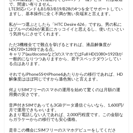
で、間違い有りません。
LTE対応バンドもB1/B3/B19/B28の4つを全てサポートしてい
ますし、基本操作に全く不満が無い良端末と言えます。
私が一つ選ぶとしたら「HTC Desire 626」ですね。男の私に
はブルーの626が素直にカッコイイと思えるし、使いたいとい
う気持ちにさせてくれます。
ただ3機種全てで難点を挙げるとすれば、液晶解像度が
HD(720×1280)である点。
キャリア(au/docomoなど)のスマホではFull HD(1080×1920)が
一般的になりつつありますから、若干スペックダウンしてい
る点はあります。
それでもiPhone5SやiPhone6あたりからの移行であれば、HD
解像度はほぼ同じですから遜色無いと言えます。
何よりSIMフリーのスマホの運用を始めて驚くのは月額の運
用費の安さです。
音声付きSIMであっても3GBデータ通信ぐらいなら、1,600円/
月で運用できちゃいます。
あまり電話しない人であれば、2,000円程度です。この金額な
らガラケーからの移行でも安心価格。
是非この機会にSIMフリーのスマホデビューをしてくださ