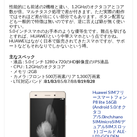
性能的にも前述の2機種と違い、1.2GHzのオクタコアとコア
数が倍。マルチタスク処理で差が付きます。ただ実際の動作
ではそれほど差が出にくい部分でもあります。ボタン配置な
ども一般的で特徴は無いのですが、逆に言えば癖が無く使い
やすい。
5.0インチスマホのお手本のような優等生です。難点を挙げる
とすれば、HUAWEIという中華スマホという点ですかね。
HUAWEIはながく日本で販売されてきたスマホですが、サポ
ートなどもそれなりでしかないという噂。
主なスペック
・液晶 : 5.0インチ 1280 x 720のHD解像度のIPS液晶
・CPU : 1.2GHzのオクタコア
・メモリ :2GB
・カメラ :フロント500万画素/リア 1,300万画素
・LTE対応バンド :
B1/B3
/B5/B7/B8/
B19/B28
Huawei SIMフリ
ースマートフォン
P8 lite 16GB
(Android 5.0/オク
タコ
ア/5.0inch/nano
SIM/microSIM/デ
ュアルSIMスロッ
ト) ゴールド ALE-
L02-GOLDEN