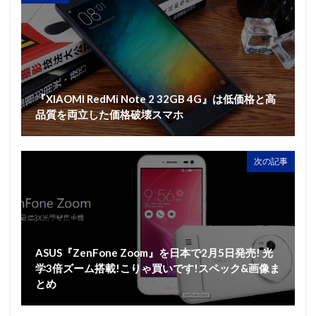
『XIAOMI RedMi Note 2 32GB 4G』は低価格と高
品質を両立した価格破壊スマホ
次の記事
ASUS『ZenFone Zoom』を日本で2月5日発売! 光
学3倍ズーム搭載!こりゃ買いです!スペック&画像ま
とめ