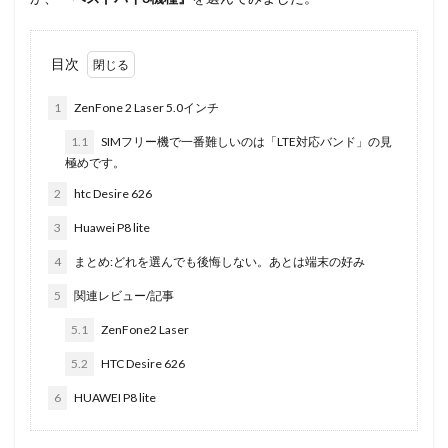
目次
1
ZenFone 2 Laser 5.0インチ
1.1
SIMフリー機で一番難しいのは「LTE対応バンド」の見
極めです。
2
htc Desire 626
3
Huawei P8 lite
4
まとめ:どれを選んでも後悔しない。あとは端末の好み
5
関連レビュー/記事
5.1
ZenFone2 Laser
5.2
HTC Desire 626
6
HUAWEI P8 lite