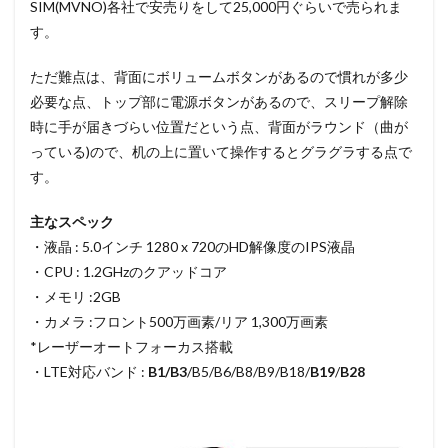
SIM(MVNO)各社で安売りをして25,000円ぐらいで売られま
す。
ただ難点は、背面にボリュームボタンがあるので慣れが多少
必要な点、トップ部に電源ボタンがあるので、スリープ解除
時に手が届きづらい位置だという点、背面がラウンド（曲が
っている)ので、机の上に置いて操作するとグラグラする点で
す。
主なスペック
・液晶 : 5.0インチ 1280 x 720のHD解像度のIPS液晶
・CPU : 1.2GHzのクアッドコア
・メモリ :2GB
・カメラ :フロント500万画素/リア 1,300万画素
*レーザーオートフォーカス搭載
・LTE対応バンド :
B1/B3
/B5/B6/B8/B9/B18/
B19
/
B28