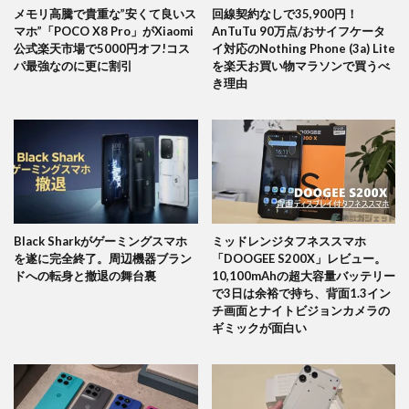
メモリ高騰で貴重な”安くて良いス
回線契約なしで35,900円！
マホ”「POCO X8 Pro」がXiaomi
AnTuTu 90万点/おサイフケータ
公式楽天市場で5000円オフ!コス
イ対応のNothing Phone (3a) Lite
パ最強なのに更に割引
を楽天お買い物マラソンで買うべ
き理由
Black Sharkがゲーミングスマホ
ミッドレンジタフネススマホ
を遂に完全終了。周辺機器ブラン
「DOOGEE S200X」レビュー。
ドへの転身と撤退の舞台裏
10,100mAhの超大容量バッテリー
で3日は余裕で持ち、背面1.3イン
チ画面とナイトビジョンカメラの
ギミックが面白い