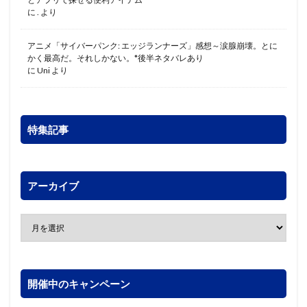
に
.
より
アニメ「サイバーパンク: エッジランナーズ」感想～涙腺崩壊。とに
かく最高だ。それしかない。*後半ネタバレあり
に
Uni
より
特集記事
アーカイブ
開催中のキャンペーン