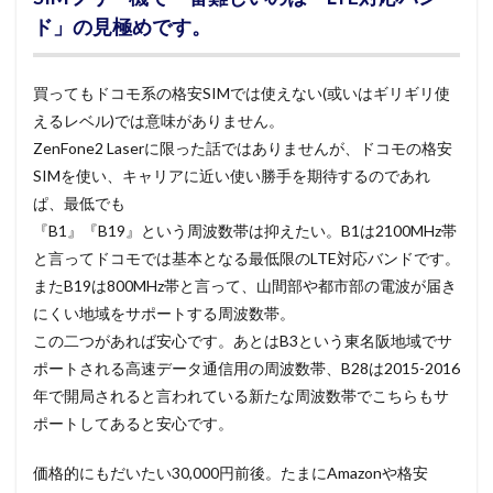
ド」の見極めです。
買ってもドコモ系の格安SIMでは使えない(或いはギリギリ使
えるレベル)では意味がありません。
ZenFone2 Laserに限った話ではありませんが、ドコモの格安
SIMを使い、キャリアに近い使い勝手を期待するのであれ
ぱ、最低でも
『B1』『B19』という周波数帯は抑えたい。B1は2100MHz帯
と言ってドコモでは基本となる最低限のLTE対応バンドです。
またB19は800MHz帯と言って、山間部や都市部の電波が届き
にくい地域をサポートする周波数帯。
この二つがあれば安心です。あとはB3という東名阪地域でサ
ポートされる高速データ通信用の周波数帯、B28は2015-2016
年で開局されると言われている新たな周波数帯でこちらもサ
ポートしてあると安心です。
価格的にもだいたい30,000円前後。たまにAmazonや格安