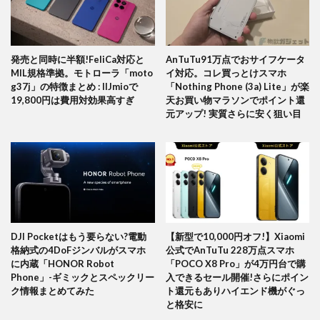
発売と同時に半額!FeliCa対応と
AnTuTu91万点でおサイフケータ
MIL規格準拠。モトローラ「moto
イ対応。コレ買っとけスマホ
g37j」の特徴まとめ : IIJmioで
「Nothing Phone (3a) Lite」が楽
19,800円は費用対効果高すぎ
天お買い物マラソンでポイント還
元アップ! 実質さらに安く狙い目
DJI Pocketはもう要らない?電動
【新型で10,000円オフ!】Xiaomi
格納式の4DoFジンバルがスマホ
公式でAnTuTu 228万点スマホ
に内蔵「HONOR Robot
「POCO X8 Pro」が4万円台で購
Phone」-ギミックとスペックリー
入できるセール開催!さらにポイン
ク情報まとめてみた
ト還元もありハイエンド機がぐっ
と格安に