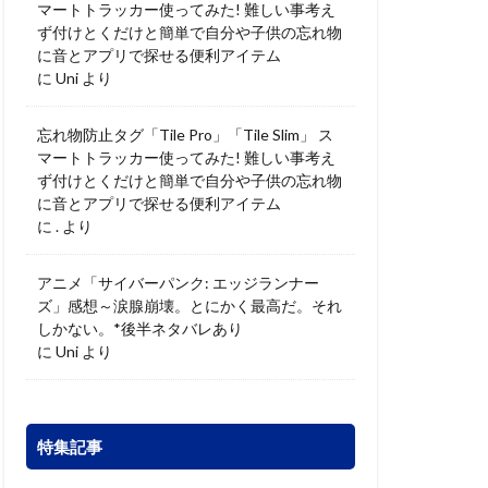
マートトラッカー使ってみた! 難しい事考え
ず付けとくだけと簡単で自分や子供の忘れ物
に音とアプリで探せる便利アイテム
に
Uni
より
忘れ物防止タグ「Tile Pro」「Tile Slim」 ス
マートトラッカー使ってみた! 難しい事考え
ず付けとくだけと簡単で自分や子供の忘れ物
に音とアプリで探せる便利アイテム
に
.
より
アニメ「サイバーパンク: エッジランナー
ズ」感想～涙腺崩壊。とにかく最高だ。それ
しかない。*後半ネタバレあり
に
Uni
より
特集記事