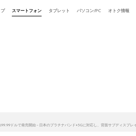
ップ
スマートフォン
タブレット
パソコン/PC
オトク情報
検索
BL8000」が199.99ドルで発売開始 – 日本のプラチナバンド+5Gに対応し、背面サブデ