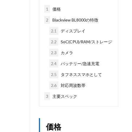
1
価格
2
Blackview BL8000の特徴
2.1
ディスプレイ
2.2
SoC(CPU)/RAM/ストレージ
2.3
カメラ
2.4
バッテリー/急速充電
2.5
タフネススマホとして
2.6
対応周波数帯
3
主要スペック
価格