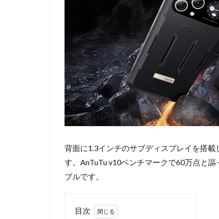
背面に1.3インチのサブディスプレイを搭載し、
す。AnTuTu v10ベンチマークで60万
ブルです。
目次