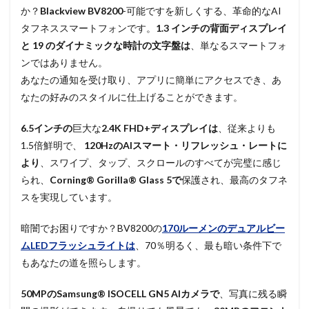
か？
Blackview BV8200
-可能ですを新しくする、革命的なAI
タフネススマートフォンです。
1.3 インチの背面ディスプレイ
と
19 のダイナミックな時計の文字盤は
、単なるスマートフォ
ンではありません。
あなたの通知を受け取り、アプリに簡単にアクセスでき、あ
なたの好みのスタイルに仕上げることができます。
6.5インチの
巨大な
2.4K FHD+ディスプレイは
、従来よりも
1.5倍鮮明で、
120HzのAIスマート・リフレッシュ・レートに
より
、スワイプ、タップ、スクロールのすべてが完璧に感じ
られ、
Corning® Gorilla® Glass 5で
保護され、最高のタフネ
スを実現しています。
暗闇でお困りですか？BV8200の
170ルーメンのデュアルビー
ムLEDフラッシュライトは
、70％明るく、最も暗い条件下で
もあなたの道を照らします。
50MPのSamsung® ISOCELL GN5 AIカメラで
、写真に残る瞬