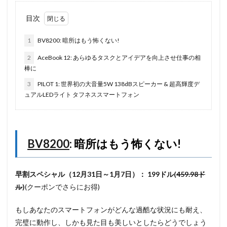
目次
1
BV8200: 暗所はもう怖くない!
2
AceBook 12: あらゆるタスクとアイデアを向上させ仕事の相
棒に
3
PILOT 1: 世界初の大音量5W 138dBスピーカー & 超高輝度デ
ュアルLEDライト タフネススマートフォン
BV8200
: 暗所はもう怖くない!
早割スペシャル（12月31日～1月7日）：
199ドル(
459.98ド
ル
)
(クーポンでさらにお得)
もしあなたのスマートフォンがどんな過酷な状況にも耐え、
完璧に動作し、しかも見た目も美しいとしたらどうでしょう