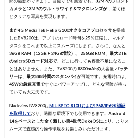
間の撮影ができます。自撮りでも風景でも、
32MPのフロント
カメラと13MPのウルトラワイド＆マクロレンズが
、驚くほ
どクリアな写真を実現します。
また4G MediaTek Helio G100オクタコアプロセッサを
搭載
したBV8200は、アプリのロード時間を25％短縮し、マルチ
タスクをこれまで以上にスムーズにします。さらに、なんと
36GB RAM（12GB + 24GB増設）、
256GB ROM
、
最大2TB
のmicroSDカード対応で
、どこに行っても容量不足になるこ
とはありません。また、BV8200の
8800mAhの
大容量
バッテ
リーは
、
最大888時間のスタンバイが
可能です。充電時には、
45Wの急速充電で
すぐにパワーアップし、どんな冒険が待っ
ていても大丈夫です。
Blackview BV8200は
MIL-SPEC-810HおよびIP68/IP69K認証
を取得して
おり、過酷な環境下でも使用できます。
Android
14をベースとした全く新しい第4世代DokeOSにより
、よりス
ムーズで直感的な操作環境をお楽しみいただけます。