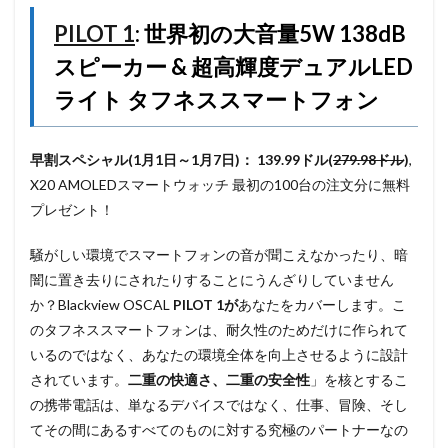
PILOT 1
: 世界初の大音量5W 138dB
スピーカー & 超高輝度デュアルLED
ライト タフネススマートフォン
早割スペシャル(1月1日～1月7日)：
139.99ドル(
279.98ドル
)
,
X20 AMOLEDスマートウォッチ 最初の100台の注文分に無料
プレゼント！
騒がしい環境でスマートフォンの音が聞こえなかったり、暗
闇に置き去りにされたりすることにうんざりしていません
か？Blackview OSCAL
PILOT 1が
あなたをカバーします。こ
のタフネススマートフォンは、耐久性のためだけに作られて
いるのではなく、あなたの環境全体を向上させるように設計
されています。
二重の快適さ、二重の安全性
」を核とするこ
の携帯電話は、単なるデバイスではなく、仕事、冒険、そし
てその間にあるすべてのものに対する究極のパートナーなの