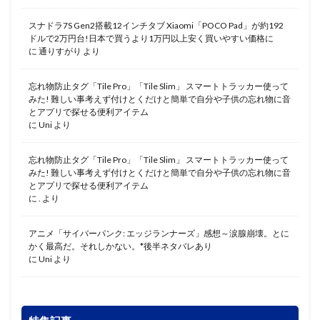
スナドラ7S Gen2搭載12インチタブ Xiaomi「POCO Pad」が約192
ドルで2万円台!日本で買うより1万円以上安く買いやすい価格に
に
通りすがり
より
忘れ物防止タグ「Tile Pro」「Tile Slim」 スマートトラッカー使って
みた! 難しい事考えず付けとくだけと簡単で自分や子供の忘れ物に音
とアプリで探せる便利アイテム
に
Uni
より
忘れ物防止タグ「Tile Pro」「Tile Slim」 スマートトラッカー使って
みた! 難しい事考えず付けとくだけと簡単で自分や子供の忘れ物に音
とアプリで探せる便利アイテム
に
.
より
アニメ「サイバーパンク: エッジランナーズ」感想～涙腺崩壊。とに
かく最高だ。それしかない。*後半ネタバレあり
に
Uni
より