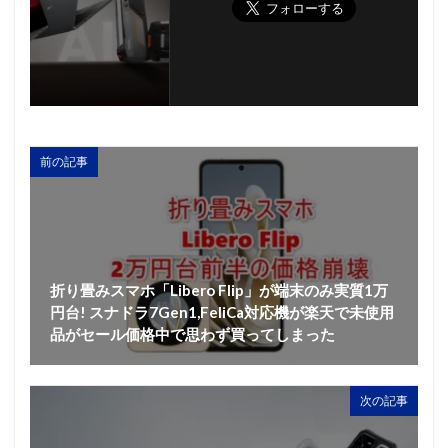
前の記事
折り畳みスマホ「Libero Flip」が端末のみ実質1万
円台! スナドラ7Gen1,FeliCa対応機が楽天で未使用
品がセール価格中で思わず買ってしまった
次の記事