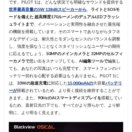
です。PILOT 1は、どんな状況でも明確なサウンドを提供する
世界最高音量の5W 138dBスピーカーから
、
ライトとSOSモ
ードを備えた
超高輝度170ルーメンのデュアルLEDフラッシ
ュライトまで
、イノベーションと実用性を融合させた最先端
の機能を搭載しています。そのスマートでありながらタフネ
スなデザインは、耐久性とモダンなセンスのバランスを調整
し、強度を損なうことなくスタイリッシュなユーザーの期待
に応えるでしょう。
50MPのメインカメラと 32MPのセルフィ
ーカメラで
思い出をスナップしても、
AI編集ツールで
編集し
ても、あなたの写真はいつも完璧です。スマートフォンのバ
ッテリー切れを心配する必要はもうありません。PILOT 1に
は、
33Wの急速充電に
対応した
15,000mAhの
大容量
バッテリ
ーが
搭載されているため、より長く接続を維持することがで
きます。また、
90HzのAIスマートディスプレイを
搭載してい
るため、直射日光の下でも、すべてがより滑らかで、より鮮
明に、より明るく見えます。