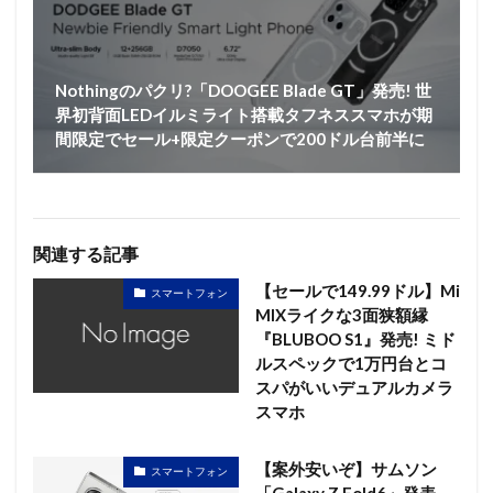
Nothingのパクリ?「DOOGEE Blade GT」発売! 世
界初背面LEDイルミライト搭載タフネススマホが期
間限定でセール+限定クーポンで200ドル台前半に
関連する記事
【セールで149.99ドル】Mi
スマートフォン
MIXライクな3面狭額縁
『BLUBOO S1』発売! ミド
ルスペックで1万円台とコ
スパがいいデュアルカメラ
スマホ
【案外安いぞ】サムソン
スマートフォン
「Galaxy Z Fold6」発表 –