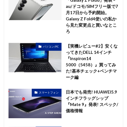
au/ドコモ/SIMフリー版で7
月17日から予約開始。
Galaxy Z Fold4使いの私か
ら見た変更点と買いなとこ
ろ
【実機レビュー#2】安くな
パソコン/PC
ってきたDELL 14インチ
『Inspiron14
5000（5458）』買ってみ
た!基本チェック+ベンチマ
ーク編
日本でも発売! HUAWEI5.9
スマートフォン
インチフラッグシップ
『Mate 9』発表! スペック/
価格情報