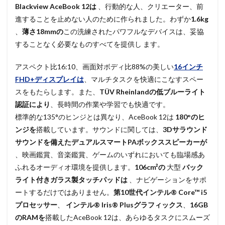
Blackview AceBook 12は
、行動的な人、クリエーター、前
進することを止めない人のために作られました。わずか
1.6kg
、
薄さ18mmの
この洗練されたパワフルなデバイスは、妥協
することなく必要なものすべてを提供し ます。
アスペクト比16:10、画面対ボディ比88%の美しい
16インチ
FHD+ディスプレイは
、マルチタスクを快適にこなすスペー
スをもたらします。また、
TÜV Rheinlandの低ブルーライト
認証により
、長時間の作業や学習でも快適です。
標準的な135°のヒンジとは異なり、AceBook 12は
180°のヒ
ンジを
搭載しています。サウンドに関しては、
3Dサラウンド
サウンドを備えたデュアルスマートPAボックススピーカーが
、映画鑑賞、音楽鑑賞、ゲームのいずれにおいても臨場感あ
ふれるオーディオ環境を提供します。
106cm²の
大型
バック
ライト付きガラス製タッチパッドは
、ナビゲーションをサポ
ートするだけではありません。
第10世代インテル® Core™ i5
プロセッサー
、
インテル® Iris® Plusグラフィックス
、
16GB
のRAMを
搭載したAceBook 12は、あらゆるタスクにスムーズ