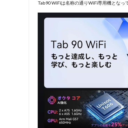
Tab90 WiFiは名称の通りWiFi専用機とな