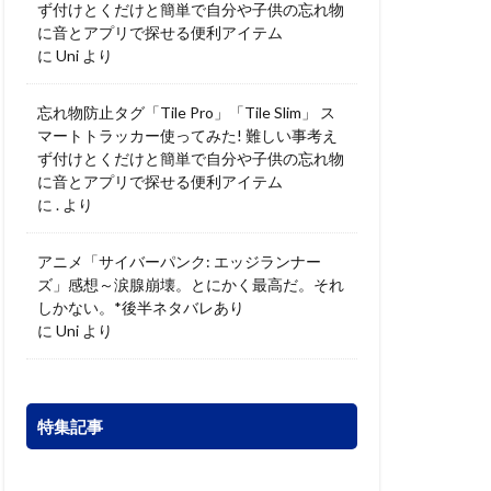
ず付けとくだけと簡単で自分や子供の忘れ物
に音とアプリで探せる便利アイテム
に
Uni
より
忘れ物防止タグ「Tile Pro」「Tile Slim」 ス
マートトラッカー使ってみた! 難しい事考え
ず付けとくだけと簡単で自分や子供の忘れ物
に音とアプリで探せる便利アイテム
に
.
より
アニメ「サイバーパンク: エッジランナー
ズ」感想～涙腺崩壊。とにかく最高だ。それ
しかない。*後半ネタバレあり
に
Uni
より
特集記事