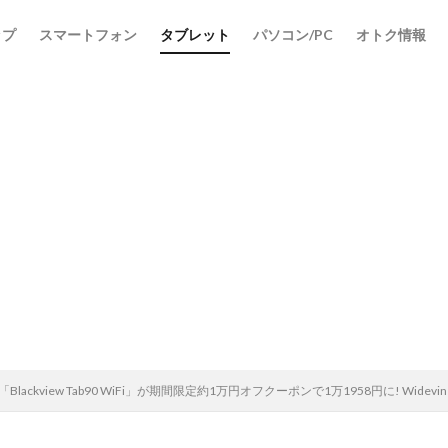
ップ
スマートフォン
タブレット
パソコン/PC
オトク情報
検索
ト「Blackview Tab90 WiFi」が期間限定約1万円オフクーポンで1万1958円に! 