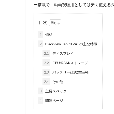
ー搭載で、動画視聴用としては安く使える
目次
1
価格
2
Blackview Tab90 WiFiの主な特徴
2.1
ディスプレイ
2.2
CPU/RAM/ストレージ
2.3
バッテリーは8200mAh
2.4
その他
3
主要スペック
4
関連ページ