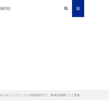
旅行記
WidevineL1/ネットフリックスHD画質対応で、動画試聴機として秀逸