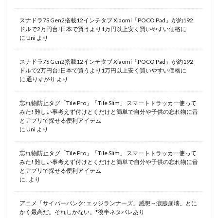
スナドラ7S Gen2搭載12インチタブ Xiaomi「POCO Pad」が約192
ドルで2万円台!日本で買うより1万円以上安く買いやすい価格に
に
Uni
より
スナドラ7S Gen2搭載12インチタブ Xiaomi「POCO Pad」が約192
ドルで2万円台!日本で買うより1万円以上安く買いやすい価格に
に
通りすがり
より
忘れ物防止タグ「Tile Pro」「Tile Slim」 スマートトラッカー使って
みた! 難しい事考えず付けとくだけと簡単で自分や子供の忘れ物に音
とアプリで探せる便利アイテム
に
Uni
より
忘れ物防止タグ「Tile Pro」「Tile Slim」 スマートトラッカー使って
みた! 難しい事考えず付けとくだけと簡単で自分や子供の忘れ物に音
とアプリで探せる便利アイテム
に
.
より
アニメ「サイバーパンク: エッジランナーズ」感想～涙腺崩壊。とに
かく最高だ。それしかない。*後半ネタバレあり