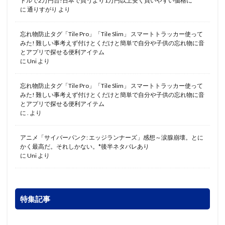
ドルで2万円台!日本で買うより1万円以上安く買いやすい価格に
に
通りすがり
より
忘れ物防止タグ「Tile Pro」「Tile Slim」 スマートトラッカー使って
みた! 難しい事考えず付けとくだけと簡単で自分や子供の忘れ物に音
とアプリで探せる便利アイテム
に
Uni
より
忘れ物防止タグ「Tile Pro」「Tile Slim」 スマートトラッカー使って
みた! 難しい事考えず付けとくだけと簡単で自分や子供の忘れ物に音
とアプリで探せる便利アイテム
に
.
より
アニメ「サイバーパンク: エッジランナーズ」感想～涙腺崩壊。とに
かく最高だ。それしかない。*後半ネタバレあり
に
Uni
より
特集記事