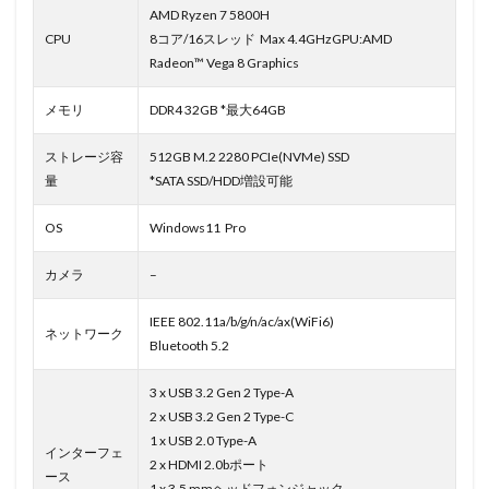
AMD Ryzen 7 5800H
CPU
8コア/16スレッド Max 4.4GHzGPU:AMD
Radeon™ Vega 8 Graphics
メモリ
DDR4 32GB *最大64GB
ストレージ容
512GB M.2 2280 PCIe(NVMe) SSD
量
*SATA SSD/HDD増設可能
OS
Windows11 Pro
カメラ
–
IEEE 802.11a/b/g/n/ac/ax(WiFi6)
ネットワーク
Bluetooth 5.2
3 x USB 3.2 Gen 2 Type-A
2 x USB 3.2 Gen 2 Type-C
1 x USB 2.0 Type-A
インターフェ
2 x HDMI 2.0bポート
ース
1 x 3.5 mmヘッドフォンジャック