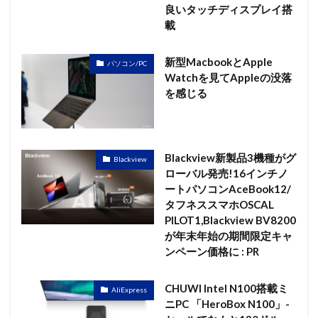
良いタッチディスプレイ搭
載
新型MacbookとApple
パソコン/PC
Watchを見てAppleの没落
を感じる
Blackview新製品3機種がグ
Blackview
ローバル発売!16インチノ
ートパソコンAceBook12/
タフネススマホOSCAL
PILOT1,Blackview BV8200
が年末年始の期間限定キャ
ンペーン価格に : PR
CHUWI Intel N100搭載ミ
AliExpress
ニPC 「HeroBox N100」-