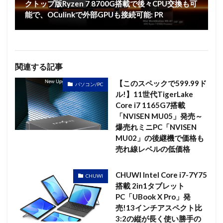
クトップ版Ryzen 7 8700G搭載で後々CPU交換も可
能で、OCulinkで外部GPUも接続可能: PR
関連する記事
【このスペックで599.99ド
パソコン/PC
ル!】11世代TigerLake
Core i7 1165G7搭載
「NVISEN MU05」発売～
爆売れミニPC「NVISEN
MU02」の後継機で価格も
売れ線レベルの低価格
CHUWI Intel Core i7-7Y75
CHUWI
搭載 2in1タブレット
PC「UBook X Pro」発
売!13インチアスペクト比
3:2の縦が長く使い勝手の