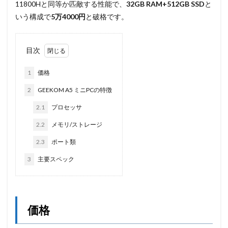
11800Hと同等か匹敵する性能で、
32GB RAM+512GB SSD
と
いう構成で
5万4000円
と破格です。
目次
1
価格
2
GEEKOM A5 ミニPCの特徴
2.1
プロセッサ
2.2
メモリ/ストレージ
2.3
ポート類
3
主要スペック
価格