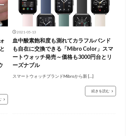
2021-05-13
ウォ
血中酸素飽和度も測れてカラフルバンド
面と
も自在に交換できる「Mibro Color」スマ
ートウォッチ発売～価格も3000円台とリ
ウ
ーズナブル
スマートウォッチブランドMibroから新 […]
続きを読む
む