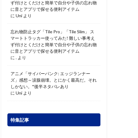
ず付けとくだけと簡単で自分や子供の忘れ物
に音とアプリで探せる便利アイテム
に
Uni
より
忘れ物防止タグ「Tile Pro」「Tile Slim」 ス
マートトラッカー使ってみた! 難しい事考え
ず付けとくだけと簡単で自分や子供の忘れ物
に音とアプリで探せる便利アイテム
に
.
より
アニメ「サイバーパンク: エッジランナー
ズ」感想～涙腺崩壊。とにかく最高だ。それ
しかない。*後半ネタバレあり
に
Uni
より
特集記事