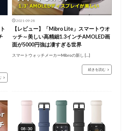
2021-09-28
ート
【レビュー】「Mibro Lite」スマートウオ
チ
ッチ～美しい高精細1.3インチAMOLED画
面が5000円強は凄すぎる世界
スマートウォッチメーカーMibroの新し […]
続きを読む
む