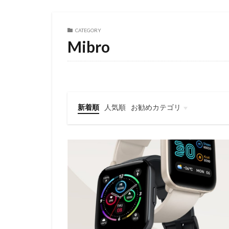
CATEGORY
Mibro
新着順
人気順
お勧めカテゴリ
レビュー
スマートフォン
タブレット
パソコン/PC
旅行記