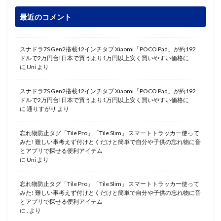
最近のコメント
スナドラ7S Gen2搭載12インチタブ Xiaomi「POCO Pad」が約192
ドルで2万円台!日本で買うより1万円以上安く買いやすい価格に
に
Uni
より
スナドラ7S Gen2搭載12インチタブ Xiaomi「POCO Pad」が約192
ドルで2万円台!日本で買うより1万円以上安く買いやすい価格に
に
通りすがり
より
忘れ物防止タグ「Tile Pro」「Tile Slim」 スマートトラッカー使って
みた! 難しい事考えず付けとくだけと簡単で自分や子供の忘れ物に音
とアプリで探せる便利アイテム
に
Uni
より
忘れ物防止タグ「Tile Pro」「Tile Slim」 スマートトラッカー使って
みた! 難しい事考えず付けとくだけと簡単で自分や子供の忘れ物に音
とアプリで探せる便利アイテム
に
.
より