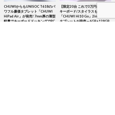
CHUWIからもUNISOC T618のパ
【限定20台 これで3万円は安い】
ワフル廉価タブレット「CHUWI
キーボード/スタイラスも全部入り
HiPad Air」が発売! 7mm厚の薄型
「CHUWI Hi10 Go」2in1 Win10
軽量でキーボードドッキングでPC
タブレットが発売～6GB+128GB
ライクに使える
でライトユースなら余裕性能
CHUWI 10.8インチスナドラ662
CHUWIがSnapdragon 662搭載
搭載Android11タブレット
Android11タブレットPC「HiPad
「HiPad Pro」発売!8月3日～特別
Pro」を8月3日から発売開始-10.8
価格199.99ドル!
インチでスタイラスペンもキーボ
ードも使える