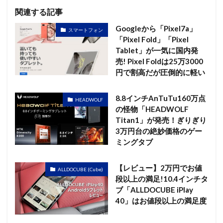
関連する記事
Googleから「Pixel7a」
スマートフォン
「Pixel Fold」「Pixel
Tablet」が一気に国内発
売! Pixel Foldは25万3000
円で割高だが圧倒的に軽い
8.8インチAnTuTu160万点
HEADWOLF
の怪物「HEADWOLF
Titan1」が発売！ぎりぎり
3万円台の絶妙価格のゲー
ミングタブ
【レビュー】2万円でお値
ALLDOCUBE (Cube)
段以上の満足!10.4インチタ
ブ「ALLDOCUBE iPlay
40」はお値段以上の満足度