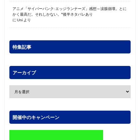
アニメ「サイバーパンク: エッジランナーズ」感想～涙腺崩壊。とに
かく最高だ。それしかない。*後半ネタバレあり
に
Uni
より
特集記事
アーカイブ
開催中のキャンペーン