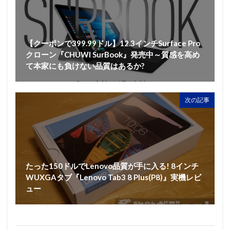
【クーポンで399.99ドル】12.3インチSurface Pro
クローン『CHUWI SurBook』発売中～質感を高め
て本家にも負けない品質はあるか?
次の記事
たった150ドルでLenovo品質が手に入る! 8インチ
WUXGAタブ『Lenovo Tab3 8 Plus(P8)』実機レビ
ュー