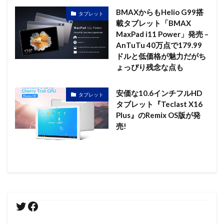
BMAXからもHelio G99搭
タブレット
載タブレット「BMAX
MaxPad i11 Power」発売 –
AnTuTu 40万点で179.99
ドルと低価格が魅力だがち
ょっぴり残念な点も
安価な10.6インチフルHD
タブレット
タブレット『Teclast X16
Plus』のRemix OS版が発
売!