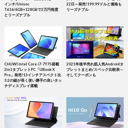
インチ/Unisoc
22日～発売!199.99ドルと価格も
T616/6GB+128GBで2万円程度
リーズナブル
とリーズナブル
CHUWI Intel Core i7-7Y75搭載
2021年後半売れ筋人気Androidタ
2in1タブレットPC「UBook X
ブレットまとめ/スペック比較表～
Pro」発売!13インチアスペクト比
そしてクーポンも
3:2の縦が長く使い勝手の良いタッ
チディスプレイ搭載