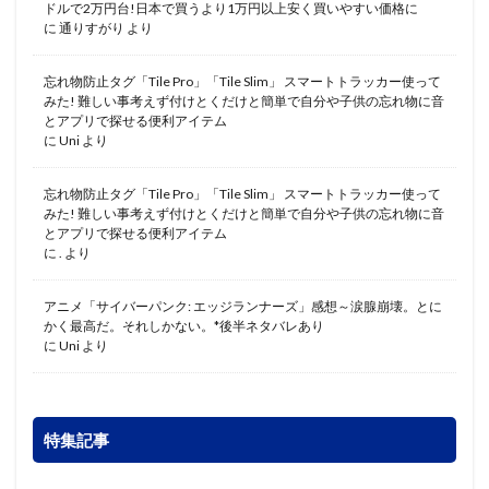
ドルで2万円台!日本で買うより1万円以上安く買いやすい価格に
に
通りすがり
より
忘れ物防止タグ「Tile Pro」「Tile Slim」 スマートトラッカー使って
みた! 難しい事考えず付けとくだけと簡単で自分や子供の忘れ物に音
とアプリで探せる便利アイテム
に
Uni
より
忘れ物防止タグ「Tile Pro」「Tile Slim」 スマートトラッカー使って
みた! 難しい事考えず付けとくだけと簡単で自分や子供の忘れ物に音
とアプリで探せる便利アイテム
に
.
より
アニメ「サイバーパンク: エッジランナーズ」感想～涙腺崩壊。とに
かく最高だ。それしかない。*後半ネタバレあり
に
Uni
より
特集記事