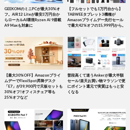
GEEKOMのミニPCが最大30%オ
【フルセットでも1万円台から】
フ。AIR12 Liteが最安3万円台か
TABWEEタブレット3機種が
らローカルAI環境Ryzen AI 9搭載
Amazonプライムデー先行セール
A9 Maxも対象に
で最大42%オフの15,999円から。
【最大30%OFF】Amazonプライ
普段高くて迷うAnkerが最大半額
ムデーでFlexiSpot昇降デスク
セール!楽天お買い物マラソンで更
「E7」が39,900円で天板セットも
にポイント還元で実質はもっと安
30%オフ!オフィスチェア等も
くなる
25%オフなど