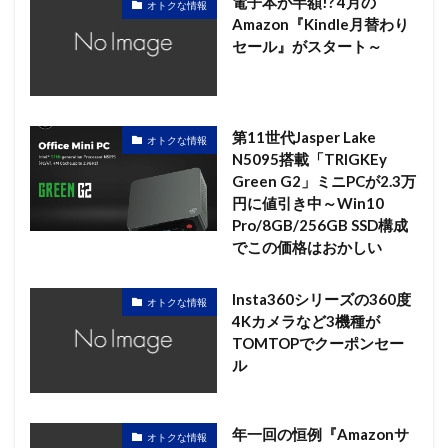
電子本が半額!? 4月の
オトクな情報
Amazon『Kindle月替わり
セール』がスタート～
第11世代Jasper Lake
オトクな情報
N5095搭載「TRIGKEy
Green G2」ミニPCが2.3万
円に値引き中～Win10
Pro/8GB/256GB SSD構成
でこの価格はおかしい
Insta360シリーズの360度
オトクな情報
4Kカメラなど3機種が
TOMTOPでクーポンセー
ル
年一回の恒例『Amazonサ
オトクな情報