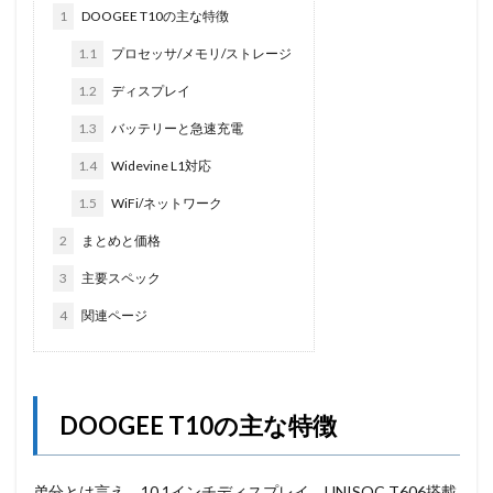
1
DOOGEE T10の主な特徴
1.1
プロセッサ/メモリ/ストレージ
1.2
ディスプレイ
1.3
バッテリーと急速充電
1.4
Widevine L1対応
1.5
WiFi/ネットワーク
2
まとめと価格
3
主要スペック
4
関連ページ
DOOGEE T10の主な特徴
弟分とは言え、10.1インチディスプレイ、UNISOC T606搭載