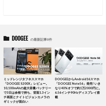
DOOGEE
の最新記事8件
ミッドレンジタフネススマホ
DOOGEEからAndroid16スマホ
「DOOGEE S200X」レビュー。
「DOOGEE Note56」発売! いき
10,100mAhの超大容量バッテリー
なり40%オフで約1万2000円に。
で3日は余裕で持ち、背面1.3イン
6.56インチ90Hzディスプレイ搭
チ画面とナイトビジョンカメラの
載
ギミックが面白い