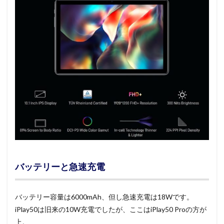
バッテリーと急速充電
バッテリー容量は6000mAh、但し急速充電は18Wです。
iPlay50は旧来の10W充電でしたが、ここはiPlay50 Proの方が
上。