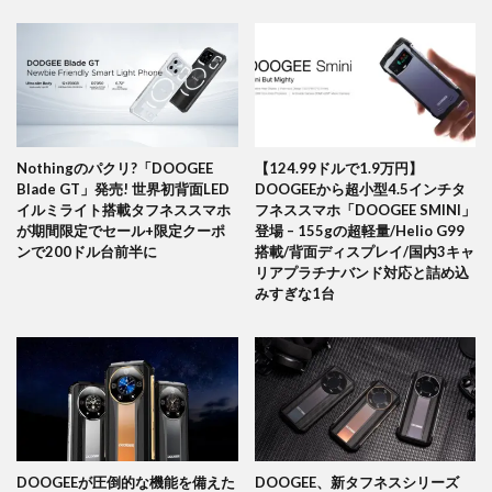
Nothingのパクリ?「DOOGEE
【124.99ドルで1.9万円】
Blade GT」発売! 世界初背面LED
DOOGEEから超小型4.5インチタ
イルミライト搭載タフネススマホ
フネススマホ「DOOGEE SMINI」
が期間限定でセール+限定クーポ
登場 – 155gの超軽量/Helio G99
ンで200ドル台前半に
搭載/背面ディスプレイ/国内3キャ
リアプラチナバンド対応と詰め込
みすぎな1台
DOOGEEが圧倒的な機能を備えた
DOOGEE、新タフネスシリーズ