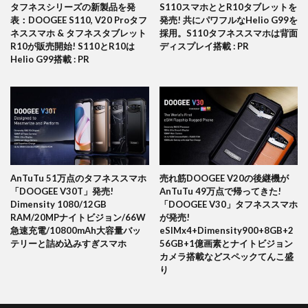
タフネスシリーズの新製品を発
S110スマホととR10タブレットを
表：DOOGEE S110, V20 Proタフ
発売! 共にパワフルなHelio G99を
ネススマホ & タフネスタブレット
採用。S110タフネススマホは背面
R10が販売開始! S110とR10は
ディスプレイ搭載 : PR
Helio G99搭載 : PR
AnTuTu 51万点のタフネススマホ
売れ筋DOOGEE V20の後継機が
「DOOGEE V30T」発売!
AnTuTu 49万点で帰ってきた!
Dimensity 1080/12GB
「DOOGEE V30」タフネススマホ
RAM/20MPナイトビジョン/66W
が発売!
急速充電/10800mAh大容量バッ
eSIMx4+Dimensity900+8GB+2
テリーと詰め込みすぎスマホ
56GB+1億画素とナイトビジョン
カメラ搭載などスペックてんこ盛
り