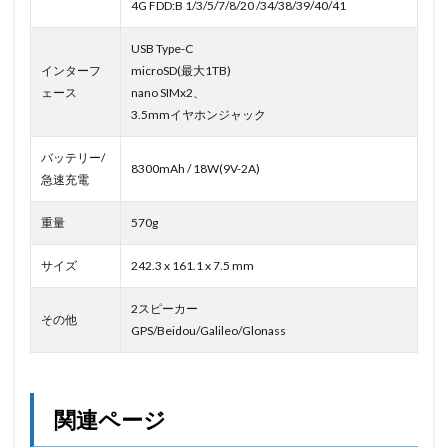
4G FDD:B 1/3/5/7/8/20 /34/38/39/40/41
USB Type-C
インターフ
microSD(最大1TB)
ェース
nano SIMx2、
3.5mmイヤホンジャック
バッテリー/
8300mAh / 18W(9V-2A)
急速充電
重量
570g
サイズ
242.3 x 161.1 x 7.5 mm
2スピーカー
その他
GPS/Beidou/Galileo/Glonass
関連ページ