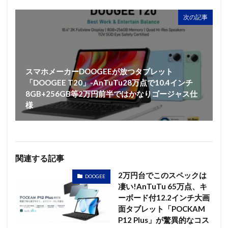
次の記事
スマホメーカーDOOGEEが放つタブレット
「DOOGEE T20」-AnTuTu28万点で10.4インチ
8GB+256GB等2万円前半ではかなりゴージャス仕
様
関連する記事
2万円台でこのスペックは
DOOGEE
凄い!AnTuTu 65万点、キ
ーボード付12.2インチ大画
面タブレット「POCKAM
P12 Plus」が驚異的なコス