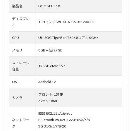
製品名
DOOGEE T10
ディスプレ
10.1インチ WUXGA 1920×1200 IPS
イ
CPU
UNISOC TigerBen T606 8コア 1.6 GHz
メモリ
8GB + 仮想7GB
ストレージ
128GB eMMC5.1
容量
OS
Android 12
フロント: 13MP
カメラ
バック : 8MP
IEEE 802.11 a/b/g/n/ac
ネットワー
Bluetooth V5.02G GSM:B2/3/5/8
ク
3G B1/3/5/7/8/20