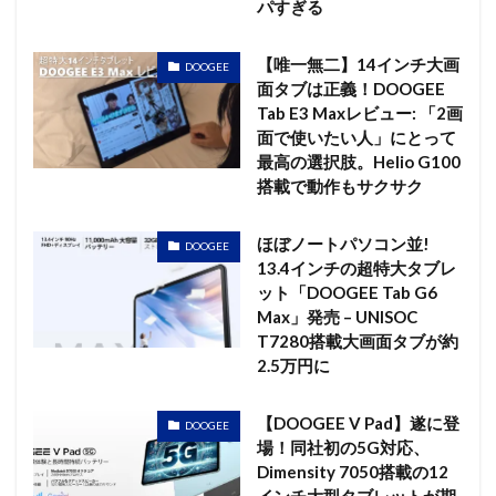
パすぎる
【唯一無二】14インチ大画
DOOGEE
面タブは正義！DOOGEE
Tab E3 Maxレビュー: 「2画
面で使いたい人」にとって
最高の選択肢。Helio G100
搭載で動作もサクサク
ほぼノートパソコン並!
DOOGEE
13.4インチの超特大タブレ
ット「DOOGEE Tab G6
Max」発売 – UNISOC
T7280搭載大画面タブが約
2.5万円に
【DOOGEE V Pad】遂に登
DOOGEE
場！同社初の5G対応、
Dimensity 7050搭載の12
インチ大型タブレットが期