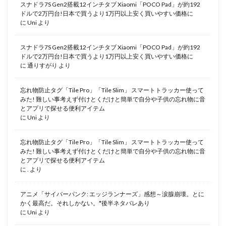
スナドラ7S Gen2搭載12インチタブ Xiaomi「POCO Pad」が約192
ドルで2万円台!日本で買うより1万円以上安く買いやすい価格に
に
Uni
より
スナドラ7S Gen2搭載12インチタブ Xiaomi「POCO Pad」が約192
ドルで2万円台!日本で買うより1万円以上安く買いやすい価格に
に
通りすがり
より
忘れ物防止タグ「Tile Pro」「Tile Slim」 スマートトラッカー使って
みた! 難しい事考えず付けとくだけと簡単で自分や子供の忘れ物に音
とアプリで探せる便利アイテム
に
Uni
より
忘れ物防止タグ「Tile Pro」「Tile Slim」 スマートトラッカー使って
みた! 難しい事考えず付けとくだけと簡単で自分や子供の忘れ物に音
とアプリで探せる便利アイテム
に
.
より
アニメ「サイバーパンク: エッジランナーズ」感想～涙腺崩壊。とに
かく最高だ。それしかない。*後半ネタバレあり
に
Uni
より