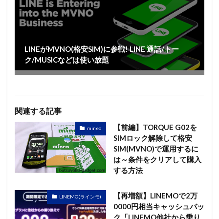
LINEがMVNO(格安SIM)に参戦! LINE 通話/トー
ク/MUSICなどは使い放題
関連する記事
【前編】TORQUE G02を
mineo
SIMロック解除して格安
SIM(MVNO)で運用するに
は～条件をクリアして購入
する方法
【再増額】LINEMOで2万
LINEMO(ラインモ)
0000円相当キャッシュバッ
ク「LINEMO他社から乗り