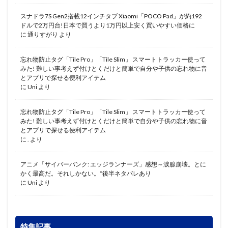
スナドラ7S Gen2搭載12インチタブ Xiaomi「POCO Pad」が約192
ドルで2万円台!日本で買うより1万円以上安く買いやすい価格に
に
通りすがり
より
忘れ物防止タグ「Tile Pro」「Tile Slim」 スマートトラッカー使って
みた! 難しい事考えず付けとくだけと簡単で自分や子供の忘れ物に音
とアプリで探せる便利アイテム
に
Uni
より
忘れ物防止タグ「Tile Pro」「Tile Slim」 スマートトラッカー使って
みた! 難しい事考えず付けとくだけと簡単で自分や子供の忘れ物に音
とアプリで探せる便利アイテム
に
.
より
アニメ「サイバーパンク: エッジランナーズ」感想～涙腺崩壊。とに
かく最高だ。それしかない。*後半ネタバレあり
に
Uni
より
特集記事