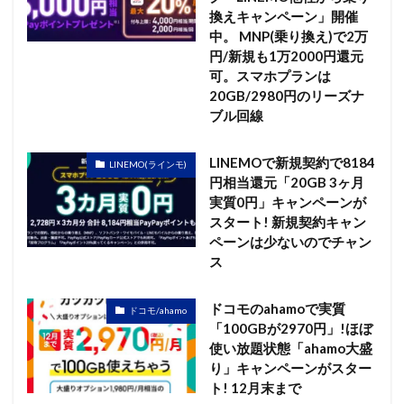
換えキャンペーン」開催
中。 MNP(乗り換え)で2万
円/新規も1万2000円還元
可。スマホプランは
20GB/2980円のリーズナ
ブル回線
LINEMOで新規契約で8184
LINEMO(ラインモ)
円相当還元「20GB 3ヶ月
実質0円」キャンペーンが
スタート! 新規契約キャン
ペーンは少ないのでチャン
ス
ドコモのahamoで実質
ドコモ/ahamo
「100GBが2970円」!ほぼ
使い放題状態「ahamo大盛
り」キャンペーンがスター
ト! 12月末まで