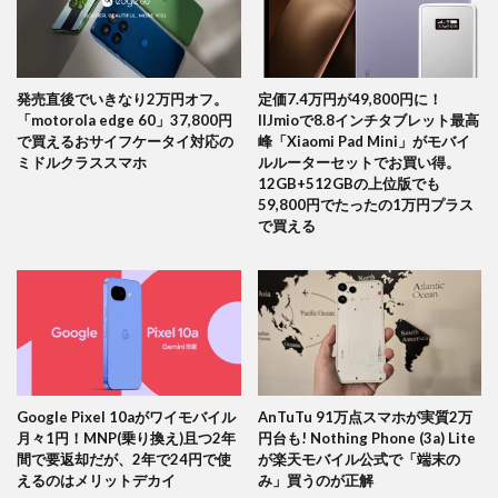
発売直後でいきなり2万円オフ。
定価7.4万円が49,800円に！
「motorola edge 60」37,800円
IIJmioで8.8インチタブレット最高
で買えるおサイフケータイ対応の
峰「Xiaomi Pad Mini」がモバイ
ミドルクラススマホ
ルルーターセットでお買い得。
12GB+512GBの上位版でも
59,800円でたったの1万円プラス
で買える
Google Pixel 10aがワイモバイル
AnTuTu 91万点スマホが実質2万
月々1円！MNP(乗り換え)且つ2年
円台も! Nothing Phone (3a) Lite
間で要返却だが、2年で24円で使
が楽天モバイル公式で「端末の
えるのはメリットデカイ
み」買うのが正解