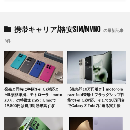
携帯キャリア/格安SIM/MVNO
の最新記事
8件
発売と同時に半額!FeliCa対応と
【発売即10万円引き】motorola
MIL規格準拠。モトローラ「moto
razr fold登場！フラッグシップ性
g37j」の特徴まとめ : IIJmioで
能でFeliCa対応、そして10万円台
19,800円は費用対効果高すぎ
でGalaxy Z Fold7に迫る実力派