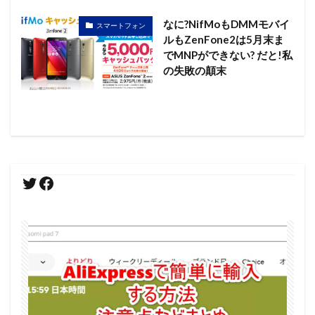
なに?NifMoもDMMモバイ
スマートフォン
ルもZenFone2は5月末ま
でMNPができない? だと!私
の失敗の顛末