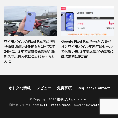
ワイモバイルのPixel 9aが投げ売
Google Pixel 9aがたったの1円/
り価格 :新規もMNPも月1円で2年
月とワイモバイル年末年始セール
24円に。2年で実質要返却だが最
でお買い得! 2年要返却だが端末代
新スマホ購入代に金かけたくない
ほぼ無料は魅力的
人に
オトクな情報
レビュー
免責事項
Request / Contact
© Copyright 2026
物欲ガジェット.com
.
物欲ガジェット.com by
FIT-Web Create
. Powered by
WordPress
.