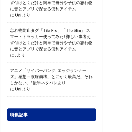
ず付けとくだけと簡単で自分や子供の忘れ物
に音とアプリで探せる便利アイテム
に
Uni
より
忘れ物防止タグ「Tile Pro」「Tile Slim」 ス
マートトラッカー使ってみた! 難しい事考え
ず付けとくだけと簡単で自分や子供の忘れ物
に音とアプリで探せる便利アイテム
に
.
より
アニメ「サイバーパンク: エッジランナー
ズ」感想～涙腺崩壊。とにかく最高だ。それ
しかない。*後半ネタバレあり
に
Uni
より
特集記事