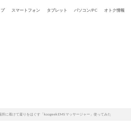
ップ
スマートフォン
タブレット
パソコン/PC
オトク情報
所に着けて凝りをほぐす「koogeek EMS マッサージャー」使ってみた