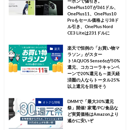
ーポンで値引き。
OnePlus10Tが361ドル、
OnePlus11、OnePlus10
Proもセール価格より38ド
ル引き、OnePlus Nord
CE3 Liteは231ドルに
楽天で恒例の「お買い物マ
楽天
ラソン」がスター
ト!AQUOS Sense6sが50%
還元、コカコーラキャンペ
ーンで20%還元も～楽天経
済圏の人ならトータル25%
以上還元を目指そう
DMMで「最大30%還元
オトクな情報
祭」開催! 家電/PC/食品な
ど実質価格はAmazonより
遙かに安いぞ