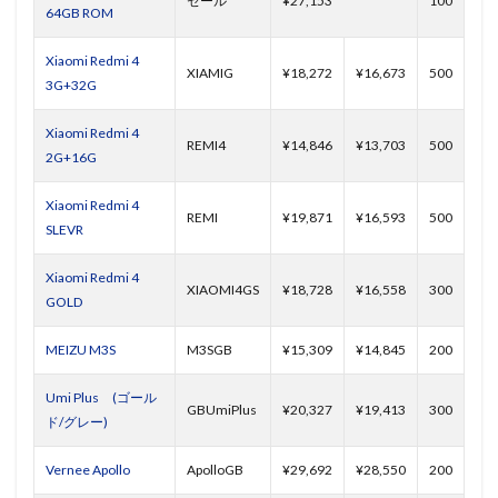
セール
¥27,153
100
64GB ROM
Xiaomi Redmi 4
XIAMIG
¥18,272
¥16,673
500
3G+32G
Xiaomi Redmi 4
REMI4
¥14,846
¥13,703
500
2G+16G
Xiaomi Redmi 4
REMI
¥19,871
¥16,593
500
SLEVR
Xiaomi Redmi 4
XIAOMI4GS
¥18,728
¥16,558
300
GOLD
MEIZU M3S
M3SGB
¥15,309
¥14,845
200
Umi Plus (ゴール
GBUmiPlus
¥20,327
¥19,413
300
ド/グレー)
Vernee Apollo
ApolloGB
¥29,692
¥28,550
200