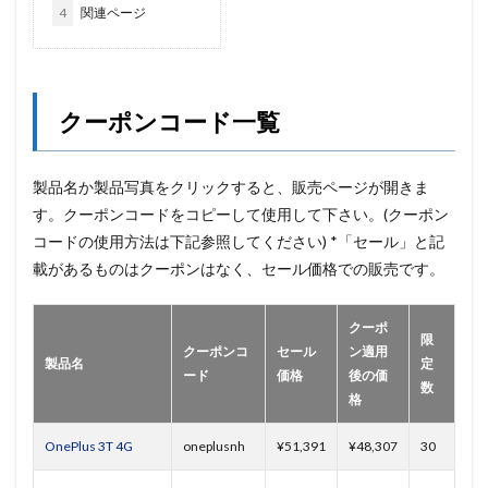
4
関連ページ
クーポンコード一覧
製品名か製品写真をクリックすると、販売ページが開きま
す。クーポンコードをコピーして使用して下さい。(クーポン
コードの使用方法は下記参照してください) *「セール」と記
載があるものはクーポンはなく、セール価格での販売です。
クーポ
限
クーポンコ
セール
ン適用
製品名
定
ード
価格
後の価
数
格
OnePlus 3T 4G
oneplusnh
¥51,391
¥48,307
30