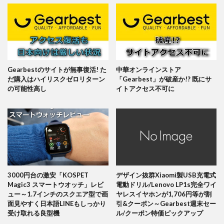
Gearbestのサイトが無事復活! た
中華オンラインストア
だ購入はハイリスクゼロリターン
「Gearbest」が破産か!? 既にサ
の可能性高し
イトアクセス不可に
3000円台の激安「KOSPET
デザイン抜群Xiaomi製USB充電式
Magic3 スマートウオッチ」レビ
電動ドリル/Lenovo LP1s完全ワイ
ュー～1.7インチのスクエア型で画
ヤレスイヤホンが1,706円等が割
面見やすく日本語LINEもしっかり
引&クーポン～Gearbest週末セー
受け取れる良型機
ル/クーポン特価ピックアップ