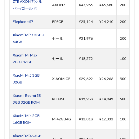
ZTE AXON 7(シル
AXON7
¥47,965
¥45,680
200
バー/ゴールド)
Elephone S7
EPSGB
¥25,124
¥24,210
200
Xiaomi Mi5s 3GB +
セール
¥31,976
200
64GB
Xiaomi Mi Max
セール
¥18,272
100
2GB+ 16GB
XiaoMi Mi5 3GB
XIAOMIGE
¥29,692
¥26,266
500
32GB
Xiaomi Redmi 3S
RED3SE
¥15,988
¥14,845
500
3GB 32GB ROM
XiaoMi Mi4 2GB
Mi42GB4G
¥13,018
¥12,333
100
16GB ROM
XiaoMi Mi4S 3GB