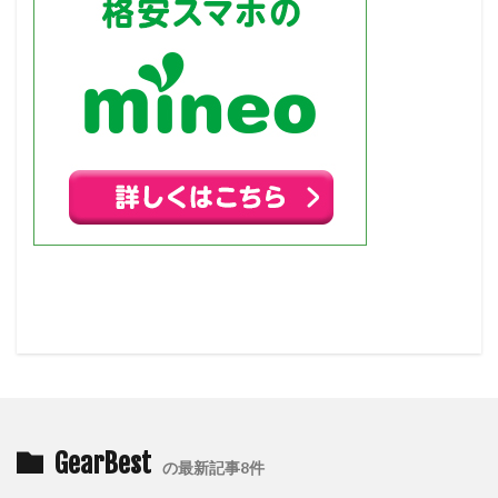
GearBest
の最新記事8件