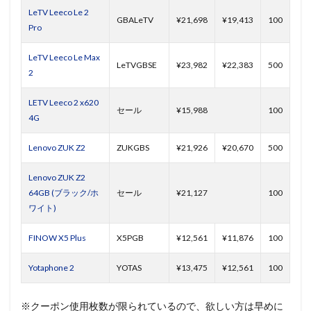
LeTV Leeco Le 2
GBALeTV
¥21,698
¥19,413
100
Pro
LeTV Leeco Le Max
LeTVGBSE
¥23,982
¥22,383
500
2
LETV Leeco 2 x620
セール
¥15,988
100
4G
Lenovo ZUK Z2
ZUKGBS
¥21,926
¥20,670
500
Lenovo ZUK Z2
64GB (ブラック/ホ
セール
¥21,127
100
ワイト)
FINOW X5 Plus
X5PGB
¥12,561
¥11,876
100
Yotaphone 2
YOTAS
¥13,475
¥12,561
100
※クーポン使用枚数が限られているので、欲しい方は早めに