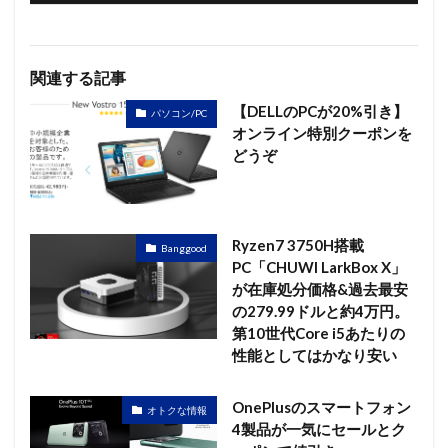
関連する記事
【DELLのPCが20%引き】
パソコン/PC
オンライン特別クーポンを
どうぞ
Ryzen7 3750H搭載
Banggood
PC「CHUWI LarkBox X」
が在庫処分価格&過去最安
の279.99ドルと約4万円。
第10世代Core i5あたりの
性能としてはかなり安い
OnePlusのスマートフォン
オトクな情報
4製品が一気にセールとク