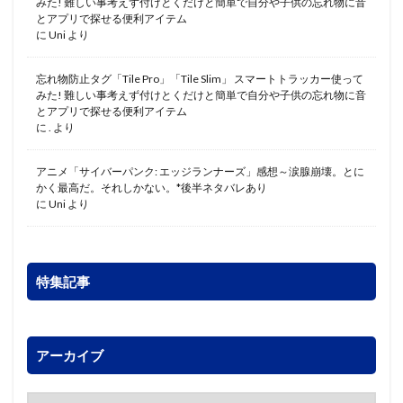
みた! 難しい事考えず付けとくだけと簡単で自分や子供の忘れ物に音
とアプリで探せる便利アイテム
に
Uni
より
忘れ物防止タグ「Tile Pro」「Tile Slim」 スマートトラッカー使って
みた! 難しい事考えず付けとくだけと簡単で自分や子供の忘れ物に音
とアプリで探せる便利アイテム
に
.
より
アニメ「サイバーパンク: エッジランナーズ」感想～涙腺崩壊。とに
かく最高だ。それしかない。*後半ネタバレあり
に
Uni
より
特集記事
アーカイブ