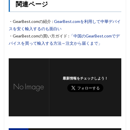
関連ページ
・GearBest.comの紹介 :
GearBest.comを利用して中華デバイ
スを安く輸入するのも面白い
・GearBest.comの買い方ガイド :
「中国のGearBest.comでデ
バイスを買って輸入する方法～注文から届くまで」
最新情報をチェックしよう！