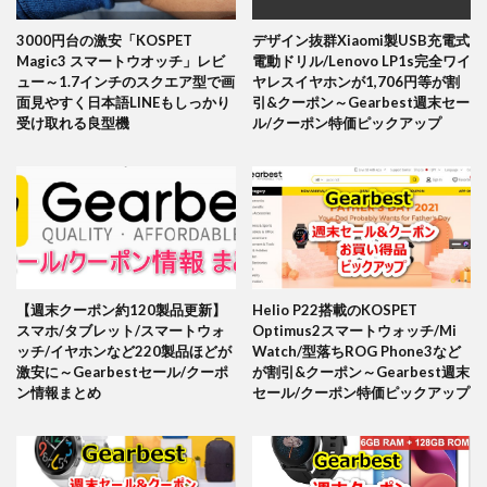
3000円台の激安「KOSPET
デザイン抜群Xiaomi製USB充電式
Magic3 スマートウオッチ」レビ
電動ドリル/Lenovo LP1s完全ワイ
ュー～1.7インチのスクエア型で画
ヤレスイヤホンが1,706円等が割
面見やすく日本語LINEもしっかり
引&クーポン～Gearbest週末セー
受け取れる良型機
ル/クーポン特価ピックアップ
【週末クーポン約120製品更新】
Helio P22搭載のKOSPET
スマホ/タブレット/スマートウォ
Optimus2スマートウォッチ/Mi
ッチ/イヤホンなど220製品ほどが
Watch/型落ちROG Phone3など
激安に～Gearbestセール/クーポ
が割引&クーポン～Gearbest週末
ン情報まとめ
セール/クーポン特価ピックアップ