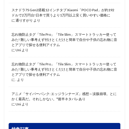
スナドラ7S Gen2搭載12インチタブ Xiaomi「POCO Pad」が約192
ドルで2万円台!日本で買うより1万円以上安く買いやすい価格に
に
通りすがり
より
忘れ物防止タグ「Tile Pro」「Tile Slim」 スマートトラッカー使って
みた! 難しい事考えず付けとくだけと簡単で自分や子供の忘れ物に音
とアプリで探せる便利アイテム
に
Uni
より
忘れ物防止タグ「Tile Pro」「Tile Slim」 スマートトラッカー使って
みた! 難しい事考えず付けとくだけと簡単で自分や子供の忘れ物に音
とアプリで探せる便利アイテム
に
.
より
アニメ「サイバーパンク: エッジランナーズ」感想～涙腺崩壊。とに
かく最高だ。それしかない。*後半ネタバレあり
に
Uni
より