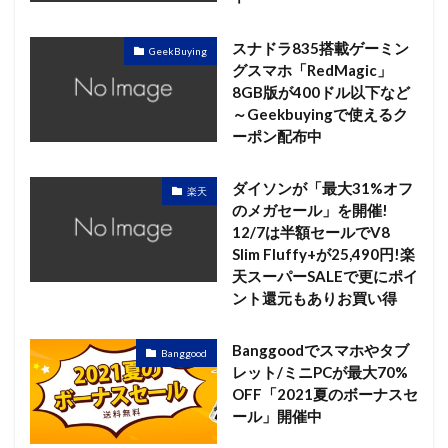
スナドラ835搭載ゲーミン
GeekBuying
グスマホ「RedMagic」
8GB版が400ドル以下など
～Geekbuyingで使えるク
ーポン配布中
ダイソンが「最大31%オフ
楽天
のメガセール」を開催!
12/7は半額セールでV8
Slim Fluffy+が25,490円!楽
天スーパーSALEで更にポイ
ント還元もありお買い得
Banggoodでスマホやタブ
Banggood
レット/ミニPCが最大70%
OFF「2021夏のボーナスセ
ール」開催中