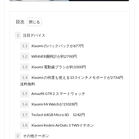
目次
1
注目デバイス
1.1
Xiaomi のバックパックが677円
1.2
WINNER腕時計が約2700円
1.3
Xiaomi 電動歯ブラシが約1000円
1.4
Xiaomi の何度も使える13.5インチメモボードが2736円
送料無料
1.5
Amazfit GTR 2 スマートウォッチ
1.6
Xiaomi Mi Watchが15028円
1.7
Teclast 64GB Micro SD 1242円
1.8
Xiaomi Redmi AirDots 3 TWSイヤホン
2
その他クーポン