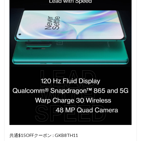
共通$15OFFクーポン : GKB8TH11