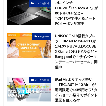
14.1インチ
オトクな情報
CHUWI『LapBook Air』が
80ドルOFFなど～
TOMTOPで使えるノート
PCクーポン配布中
UNISOC T618搭載タブレ
Banggood
ット BMAX MaxPadI11が
174.99ドル/ALLDOCUBE
X Game 209.99ドルなど～
Banggoodで「サイバーマ
ンデースーパーセール」開
催中
iPad Airよりずっと軽い
オトクな情報
「TECLAST M40 Air」が
期間限定で4485円オフ! タ
イムセール祭りでポイント
還元も狙えるぞ