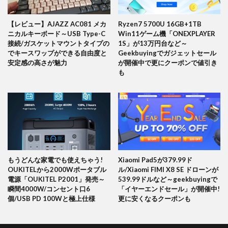
【レビュー】AJAZZ AC081 メカ
Ryzen7 5700U 16GB+1TB
ニカルキーボード～USB Type-C
Win11ゲーム機「ONEXPLAYER
接続/ガスケットマウントタイプの
1S」が13万円台など～
でキースワップができる自由度と
Geekbuyingでガジェットセール
安定感の高さが魅力
が開催中で更にクーポンで値引き
も
もうどんな家電でも使えちゃう!
Xiaomi Pad5が379.99ド
OUKITELから2000Wポータブル
ル/Xiaomi FIMI X8 SE ドローンが
電源「OUKITEL P2001」発売～
539.99ドルなど～geekbuyingで
瞬間4000W/コンセント口6
「イヤーエンドセール」が開催中!
個/USB PD 100Wと極上仕様
更に安くなるクーポンも