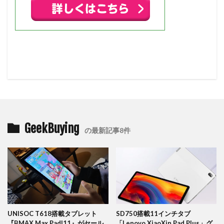
GeekBuying
の最新記事8件
UNISOC T618搭載タブレット
SD750搭載11インチタブ
『BMAX Max PadI11』がセール
「Lenovo XiaoXin Pad Plus」グ