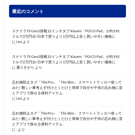
最近のコメント
スナドラ7S Gen2搭載12インチタブ Xiaomi「POCO Pad」が約192
ドルで2万円台!日本で買うより1万円以上安く買いやすい価格に
に
Uni
より
スナドラ7S Gen2搭載12インチタブ Xiaomi「POCO Pad」が約192
ドルで2万円台!日本で買うより1万円以上安く買いやすい価格に
に
通りすがり
より
忘れ物防止タグ「Tile Pro」「Tile Slim」 スマートトラッカー使って
みた! 難しい事考えず付けとくだけと簡単で自分や子供の忘れ物に音
とアプリで探せる便利アイテム
に
Uni
より
忘れ物防止タグ「Tile Pro」「Tile Slim」 スマートトラッカー使って
みた! 難しい事考えず付けとくだけと簡単で自分や子供の忘れ物に音
とアプリで探せる便利アイテム
に
.
より