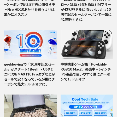
+クーポンで約2.5万円に値引き中
ローバル版+5G対応版SIMフリー
～Fire HD10あたりを買うよりは
が439.99ドルに!Geekbuying10
遙かにオススメ
周年記念セールクーポンで一気に
4100円引きに
geekbuyingで「10周年記念セー
中華携帯ゲーム機「Powkiddy
ル」がスタート! Beelink U59ミ
RGB10 Max2」発売中～5インチ
ニPCやBMAX I10 Proタブなどが
IPS液晶で使いやすく更にクーポ
セールで安くなっているが更にク
ンで15ドルオフ
ーポンで最大50ドルオフに。