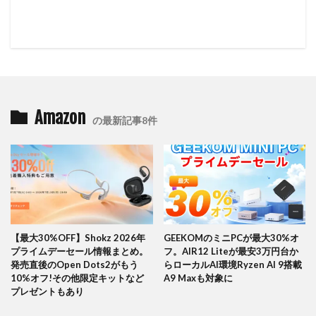
Amazon
の最新記事8件
【最大30%OFF】Shokz 2026年
GEEKOMのミニPCが最大30%オ
プライムデーセール情報まとめ。
フ。AIR12 Liteが最安3万円台か
発売直後のOpen Dots2がもう
らローカルAI環境Ryzen AI 9搭載
10%オフ!その他限定キットなど
A9 Maxも対象に
プレゼントもあり