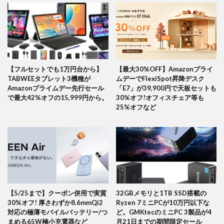
【フルセットでも1万円台から】
【最大30%OFF】Amazonプライ
TABWEEタブレット3機種が
ムデーでFlexiSpot昇降デスク
Amazonプライムデー先行セール
「E7」が39,900円で天板セットも
で最大42%オフの15,999円から。
30%オフ!オフィスチェア等も
25%オフなど
【5/25まで】クーポン併用で実質
32GBメモリと1TB SSD搭載の
30%オフ! 厚さわずか8.6mmQi2
Ryzen 7ミニPCが10万円以下な
対応の極薄モバイルバッテリー/つ
ど。GMKtecのミニPC 3製品が4
まめる65W極小充電器など
月21日までの期間限定セール