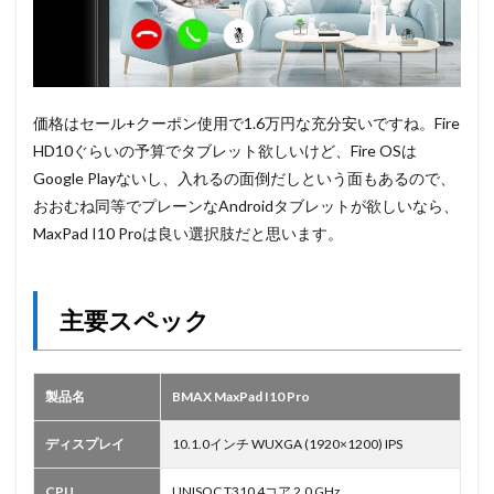
価格はセール+クーポン使用で1.6万円な充分安いですね。Fire
HD10ぐらいの予算でタブレット欲しいけど、Fire OSは
Google Playないし、入れるの面倒だしという面もあるので、
おおむね同等でプレーンなAndroidタブレットが欲しいなら、
MaxPad I10 Proは良い選択肢だと思います。
主要スペック
製品名
BMAX MaxPad I10 Pro
ディスプレイ
10.1.0インチ WUXGA (1920×1200) IPS
CPU
UNISOC T310 4コア 2.0 GHz