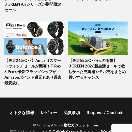
UGREEN Airシリーズが期間限定
セール
【最大26%OFF】Amazfitスマー
【最大55%OFF＋αの衝撃】
トウォッチセールが開幕！T-Rex
UGREEN 2026新生活セールで欲
3 Proや最新フラッグシップが
しかった充電器やモバ充をまとめ
Amazonポイント還元もあり過去
買いするチャンス
最安級に
オトクな情報
レビュー
免責事項
Request / Contact
© Copyright 2026
物欲ガジェット.com
.
物欲ガジェット.com by
FIT-Web Create
. Powered by
WordPress
.