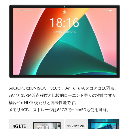
SoC(CPU)はUNISOC T310で、AnTuTu v8スコアは10万点、
v9だと13-14万点程度と比較的ローエンド寄りの性能ですが、
概ねFire HD10あたりと同等性能です。
メモリ4GB、ストレージは64GBでmicroSDも使用可能。