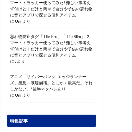
マートトラッカー使ってみた! 難しい事考え
ず付けとくだけと簡単で自分や子供の忘れ物
に音とアプリで探せる便利アイテム
に
Uni
より
忘れ物防止タグ「Tile Pro」「Tile Slim」 ス
マートトラッカー使ってみた! 難しい事考え
ず付けとくだけと簡単で自分や子供の忘れ物
に音とアプリで探せる便利アイテム
に
.
より
アニメ「サイバーパンク: エッジランナー
ズ」感想～涙腺崩壊。とにかく最高だ。それ
しかない。*後半ネタバレあり
に
Uni
より
特集記事