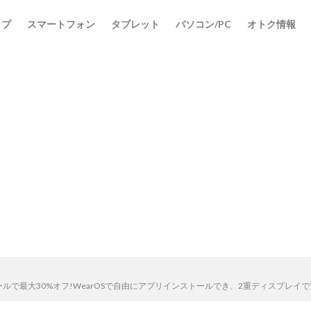
ップ
スマートフォン
タブレット
パソコン/PC
オトク情報
検索
デーセールで最大30%オフ!WearOSで自由にアプリインストールでき、2重ディスプ