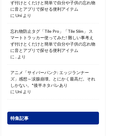
ず付けとくだけと簡単で自分や子供の忘れ物
に音とアプリで探せる便利アイテム
に
Uni
より
忘れ物防止タグ「Tile Pro」「Tile Slim」 ス
マートトラッカー使ってみた! 難しい事考え
ず付けとくだけと簡単で自分や子供の忘れ物
に音とアプリで探せる便利アイテム
に
.
より
アニメ「サイバーパンク: エッジランナー
ズ」感想～涙腺崩壊。とにかく最高だ。それ
しかない。*後半ネタバレあり
に
Uni
より
特集記事