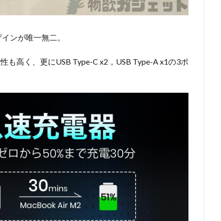
ザインが唯一無二。
く、更にUSB Type-C x2，USB Type-A x1の3ポ