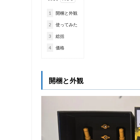
1
開梱と外観
2
使ってみた
3
総括
4
価格
開梱と外観