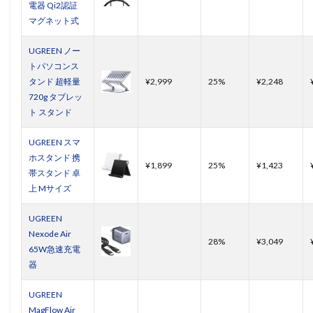
電器 Qi2認証
マグネット式
UGREEN ノー
トパソコンス
タンド 超軽量
¥2,999
25%
¥2,248
720g タブレッ
ト スタンド
UGREEN スマ
ホスタンド 携
¥1,899
25%
¥1,423
帯スタンド 卓
上 Mサイズ
UGREEN
Nexode Air
28%
¥3,049
65W急速充電
器
UGREEN
MagFlow Air