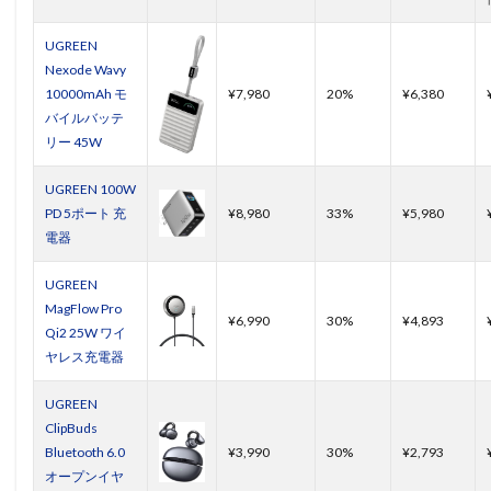
UGREEN
Nexode Wavy
10000mAh モ
¥7,980
20%
¥6,380
バイルバッテ
リー 45W
UGREEN 100W
PD 5ポート 充
¥8,980
33%
¥5,980
電器
UGREEN
MagFlow Pro
¥6,990
30%
¥4,893
Qi2 25W ワイ
ヤレス充電器
UGREEN
ClipBuds
Bluetooth 6.0
¥3,990
30%
¥2,793
オープンイヤ