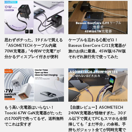
思わずポチった。19ドルで買える
ケーブルを忘れる心配ゼロ！
「ASOMETECH ケーブル内蔵
Baseus EnerCore CJ11充電器が
70W充電器」”今何Wで充電?”が
旅のお供に最適。45W版/67W版
分かるディスプレイ付きが便利
それぞれ旅行先で使ってみた
もう高い充電器はいらない！
【自腹レビュー】ASOMETECH
Toocki 67W GaN充電器がたった
240W充電器が怪物すぎた。30ド
の1700円で売ってるぞ。送料無料
ル以下で買えてPCもスマホも全部
でこれは安すぎ
挿しても「まだ半分」の余裕。手
持ちガジェット全てが同時充電で