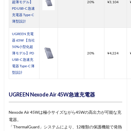
超薄モデル】
20%
¥3,104
PD USB-C 急速
充電器 Type-C
薄型設計
UGREEN 充電
器 65W 【当社
50%小型化超
薄モデル】PD
20%
¥4,224
USB-C 急速充
電器 Type-C 薄
型設計
UGREEN Nexode Air 45W急速充電器
Nexode Air 45Wは極小サイズながら45Wの高出力が可能な充
電器。
「ThermalGuard」システムにより、12種類の保護機能で発熱