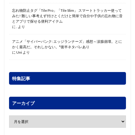
忘れ物防止タグ「Tile Pro」「Tile Slim」 スマートトラッカー使って
みた! 難しい事考えず付けとくだけと簡単で自分や子供の忘れ物に音
とアプリで探せる便利アイテム
に
.
より
アニメ「サイバーパンク: エッジランナーズ」感想～涙腺崩壊。とに
かく最高だ。それしかない。*後半ネタバレあり
に
Uni
より
特集記事
アーカイブ