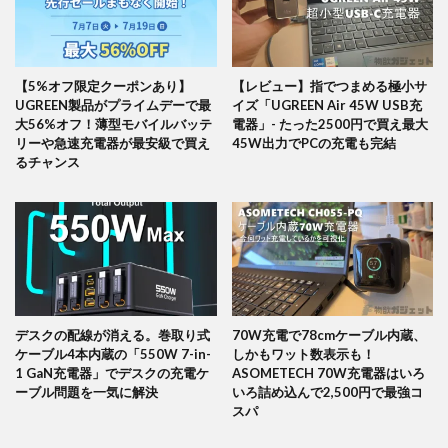
【5%オフ限定クーポンあり】
【レビュー】指でつまめる極小サ
UGREEN製品がプライムデーで最
イズ「UGREEN Air 45W USB充
大56%オフ！薄型モバイルバッテ
電器」- たった2500円で買え最大
リーや急速充電器が最安級で買え
45W出力でPCの充電も完結
るチャンス
デスクの配線が消える。巻取り式
70W充電で78cmケーブル内蔵、
ケーブル4本内蔵の「550W 7-in-
しかもワット数表示も！
1 GaN充電器」でデスクの充電ケ
ASOMETECH 70W充電器はいろ
ーブル問題を一気に解決
いろ詰め込んで2,500円で最強コ
スパ