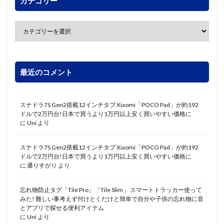
カテゴリー
最近のコメント
スナドラ7S Gen2搭載12インチタブ Xiaomi「POCO Pad」が約192
ドルで2万円台!日本で買うより1万円以上安く買いやすい価格に
に
Uni
より
スナドラ7S Gen2搭載12インチタブ Xiaomi「POCO Pad」が約192
ドルで2万円台!日本で買うより1万円以上安く買いやすい価格に
に
通りすがり
より
忘れ物防止タグ「Tile Pro」「Tile Slim」 スマートトラッカー使って
みた! 難しい事考えず付けとくだけと簡単で自分や子供の忘れ物に音
とアプリで探せる便利アイテム
に
Uni
より