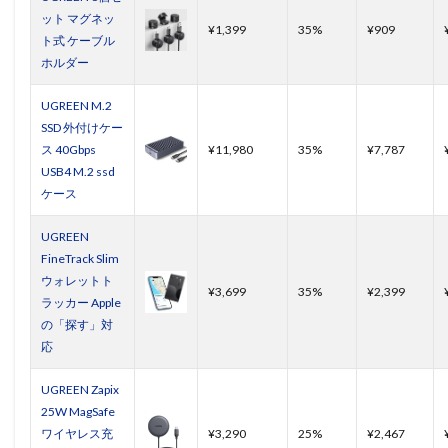
ット マグネッ
¥1,399
35%
¥909
ト式 ケーブル
ホルダー
UGREEN M.2
SSD 外付けケー
ス 40Gbps
¥11,980
35%
¥7,787
USB4 M.2 ssd
ケース
UGREEN
FineTrack Slim
ウォレットト
¥3,699
35%
¥2,399
ラッカー Apple
の「探す」対
応
UGREEN Zapix
25W MagSafe
ワイヤレス充
¥3,290
25%
¥2,467