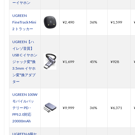
ーイヤホン
UGREEN
FineTrack Mini
¥2,490
36%
¥1,599
2 トラッカー
UGREEN【ハ
イレゾ音質】
USB C イヤホン
ジャック変*換
¥1,699
45%
¥928
3.5mm イヤホ
ン変*換アダプ
ター
UGREEN 100W
モバイルバッ
テリー PD・
¥9,999
36%
¥6,371
PPS 2.0対応
20000mAh
UGREEN 6個セ