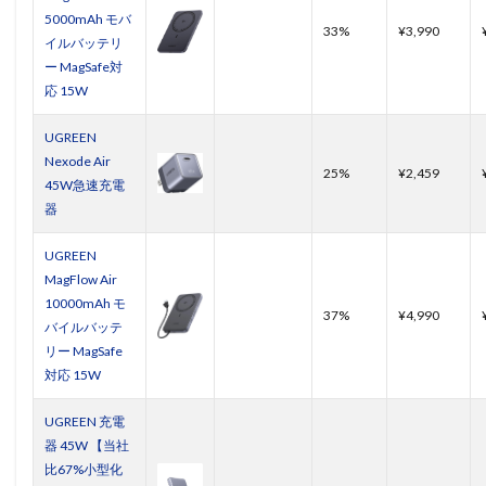
5000mAh モバ
33%
¥3,990
イルバッテリ
ー MagSafe対
応 15W
UGREEN
Nexode Air
25%
¥2,459
45W急速充電
器
UGREEN
MagFlow Air
10000mAh モ
37%
¥4,990
バイルバッテ
リー MagSafe
対応 15W
UGREEN 充電
器 45W 【当社
比67%小型化