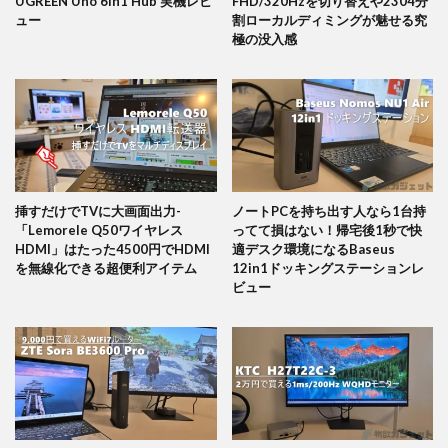
UGREEN Uno 6in1 Hub 実機レビ
FHD/320Hzを切り替えや2304分
ュー
割ローカルディミングが魅せる究
極の没入感
挿すだけでTVに大画面出力-
ノートPCを持ち出す人なら1台持
「Lemorele Q50ワイヤレス
ってて損はない！帰宅後1秒で快
HDMI」はたった4500円でHDMI
適デスク環境になるBaseus
を無線化できる超便利アイテム
12in1ドッキングステーションレ
ビュー