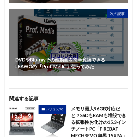
次の記事
DVDやBlu-rayその他動画を簡単変換できる
LEAWOの 「Prof. Media」使ってみた
関連する記事
メモリ最大96GB対応だ
パソコン/PC
と？SSDもRAMも増設でき
る拡張性お化けの15.3イン
チノートPC「FIREBAT
MECHREVO 無界 15XPA」