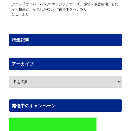
アニメ「サイバーパンク: エッジランナーズ」感想～涙腺崩壊。とに
かく最高だ。それしかない。*後半ネタバレあり
に
Uni
より
特集記事
アーカイブ
開催中のキャンペーン