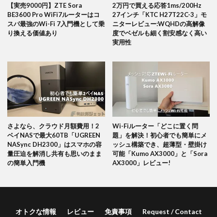
【実売9000円】ZTE Sora
2万円で買える応答1ms/200Hz
BE3600 Pro WiFi7ルーターはコ
27インチ「KTC H27T22C-3」モ
スパ最強のWi-Fi 7入門機として乗
ニターレビュー:WQHDの高解像
り換える価値あり
度でベゼルも細く割安感なく高い
実用性
さよなら、クラウド月額費用！2
Wi-Fiルーター「どこに置く問
ベイNASで最大60TB「UGREEN
題」を解決！初心者でも簡単にメ
NASync DH2300」はスマホの容
ッシュ構築でき、超薄型・壁掛け
量圧迫を解消し共有も思いのまま
可能「Kumo AX3000」と「Sora
の簡単入門機
AX3000」レビュー!
オトクな情報
レビュー
免責事項
Request / Contact