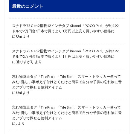
最近のコメント
スナドラ7S Gen2搭載12インチタブ Xiaomi「POCO Pad」が約192
ドルで2万円台!日本で買うより1万円以上安く買いやすい価格に
に
Uni
より
スナドラ7S Gen2搭載12インチタブ Xiaomi「POCO Pad」が約192
ドルで2万円台!日本で買うより1万円以上安く買いやすい価格に
に
通りすがり
より
忘れ物防止タグ「Tile Pro」「Tile Slim」 スマートトラッカー使って
みた! 難しい事考えず付けとくだけと簡単で自分や子供の忘れ物に音
とアプリで探せる便利アイテム
に
Uni
より
忘れ物防止タグ「Tile Pro」「Tile Slim」 スマートトラッカー使って
みた! 難しい事考えず付けとくだけと簡単で自分や子供の忘れ物に音
とアプリで探せる便利アイテム
に
.
より