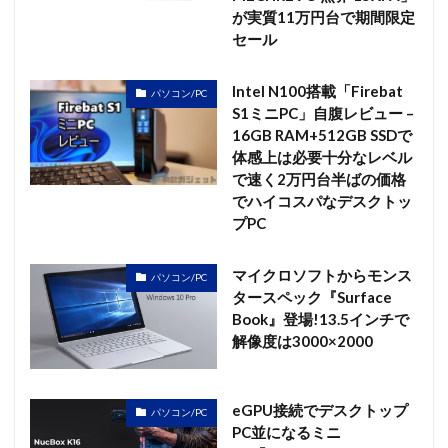
が実質11万円台で期間限定
セール
Intel N100搭載「Firebat
パソコン/PC
S1ミニPC」自腹レビュー –
16GB RAM+512GB SSDで
体感上は必要十分なレベル
で速く2万円台半ばの価格
でハイコスパなデスクトッ
プPC
マイクロソフトからモンス
パソコン/PC
タースペック『Surface
Book』登場!13.5インチで
解像度は3000×2000
eGPU接続でデスクトップ
パソコン/PC
PC並になるミニ