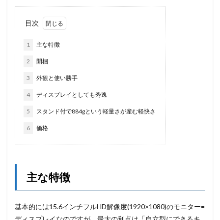
目次
1
主な特徴
2
開梱
3
外観と使い勝手
4
ディスプレイとしても秀逸
5
スタンド付で884gという軽量さが産む軽快さ
6
価格
主な特徴
基本的には15.6インチフルHD解像度(1920×1080)のモニター=
ディスプレイなのですが、最大の利点は「自立型にできるキ