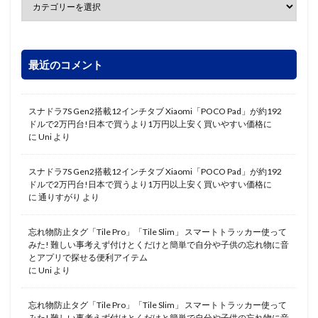
最近のコメント
スナドラ7S Gen2搭載12インチタブ Xiaomi「POCO Pad」が約192
ドルで2万円台!日本で買うより1万円以上安く買いやすい価格に
に
Uni
より
スナドラ7S Gen2搭載12インチタブ Xiaomi「POCO Pad」が約192
ドルで2万円台!日本で買うより1万円以上安く買いやすい価格に
に
通りすがり
より
忘れ物防止タグ「Tile Pro」「Tile Slim」 スマートトラッカー使って
みた! 難しい事考えず付けとくだけと簡単で自分や子供の忘れ物に音
とアプリで探せる便利アイテム
に
Uni
より
忘れ物防止タグ「Tile Pro」「Tile Slim」 スマートトラッカー使って
みた! 難しい事考えず付けとくだけと簡単で自分や子供の忘れ物に音