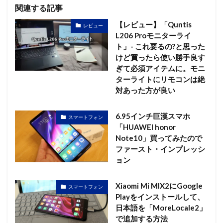
関連する記事
【レビュー】「Quntis
レビュー
L206 Proモニターライ
ト」- これ要るの?と思った
けど買ったら使い勝手良す
ぎて必須アイテムに。モニ
ターライトにリモコンは絶
対あった方が良い
6.95インチ巨漢スマホ
スマートフォン
「HUAWEI honor
Note10」買ってみたので
ファースト・インプレッシ
ョン
Xiaomi Mi MIX2にGoogle
スマートフォン
Playをインストールして、
日本語を「MoreLocale2」
で追加する方法