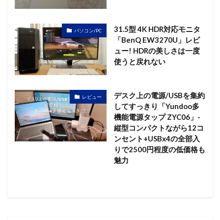
31.5型 4K HDR対応モニタ
パソコン/PC
「BenQ EW3270U」レビ
ュー! HDRの美しさは一度
使うと戻れない
デスク上の電源/USBを集約
レビュー
してすっきり「Yundoo多
機能電源タップ ZYC06」-
縦型コンパクトながら12コ
ンセント+USBx4の全部入
りで2500円程度の低価格も
魅力