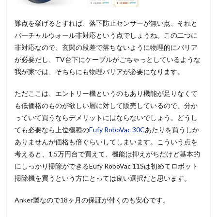
難点を挙げるとすれば、落下防止センサーが無い点、それと
バーチャルウォール非対応という点でしょうね。この二つに
非対応なので、玄関の段差で落ちないように物理的にバリア
が必要だし、TV台下にケーブルがごちゃっとしているような
我が家では、そちらにも物理バリアが必要になります。
ただここは、エントリー機というのもあり機能が足りなくて
も低価格のものが欲しい層に対して販売しているので、分か
っていて買うならデメリットにはならないでしょう。どうし
ても必要なら上位機種の
Eufy RoboVac 30C
あたりを買うしか
ありませんが価格も倍ぐらいしてしまいます。こういう点を
考えると、1.5万円台で買えて、機能は抑えがちだけど基本的
にしっかり掃除ができるEufy RoboVac 11Sは初めてロボット
掃除機を買うという方にとっては良い選択だと思います。
Anker製なので18ヶ月の保証が付くのも安心です。