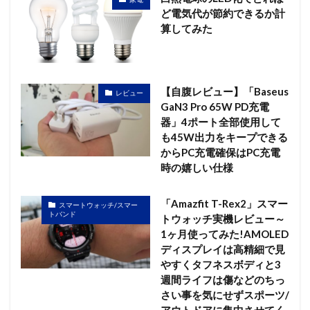
ど電気代が節約できるか計
算してみた
【自腹レビュー】「Baseus
レビュー
GaN3 Pro 65W PD充電
器」4ポート全部使用して
も45W出力をキープできる
からPC充電確保はPC充電
時の嬉しい仕様
「Amazfit T-Rex2」スマー
スマートウォッチ/スマー
トバンド
トウォッチ実機レビュー～
1ヶ月使ってみた!AMOLED
ディスプレイは高精細で見
やすくタフネスボディと3
週間ライフは傷などのちっ
さい事を気にせずスポーツ/
アウトドアに集中させてく