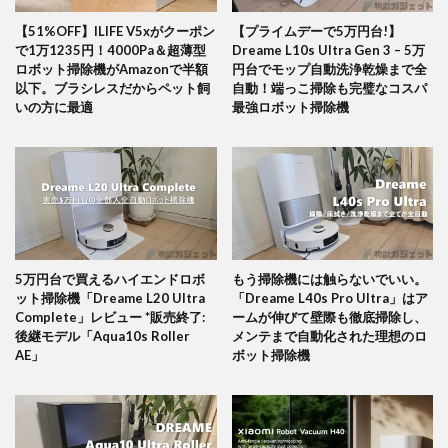
【51%OFF】ILIFE V5xがクーポン
【プライムデーで5万円台!】
で1万1235円！4000Pa＆超薄型
Dreame L10s Ultra Gen 3 – 5万
ロボット掃除機がAmazonで半額
円台でモップ自動洗浄乾燥まで全
以下。ブラシレスだからペット飼
自動！端っこ掃除も完璧なコスパ
いの方に最適
最強ロボット掃除機
5万円台で買えるハイエンドロボ
もう掃除機には触らないでいい。
ット掃除機「Dreame L20 Ultra
「Dreame L40s Pro Ultra」はア
Complete」レビュー *販売終了:
ームが伸びて壁際も徹底掃除し、
後継モデル「Aqua10s Roller
メンテまで自動化された理想のロ
AE」
ボット掃除機