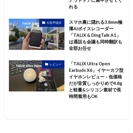
れる
スマホ裏に隠れる3.8mm極
AI音声端末
薄AIボイスレコーダー
「TALIX & DingTalk A1」
は通話も会議も同時翻訳も
全部お任せ
「TALIX Ultra Open
レビュー
Earbuds X6」イヤーカフ型
イヤホンレビュー – 低価格
だが音質しっかりめで4.8g
と軽量&シリコン素材で長
時間着用もOK