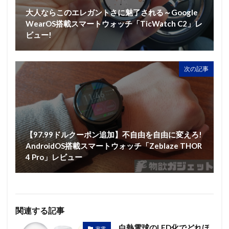
大人ならこのエレガントさに魅了される～Google
WearOS搭載スマートウォッチ「TicWatch C2」レ
ビュー!
次の記事
【97.99ドルクーポン追加】不自由を自由に変えろ!
AndroidOS搭載スマートウォッチ「Zeblaze THOR
4 Pro」レビュー
関連する記事
白熱電球のLED化でどれほ
家電