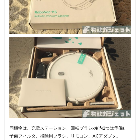
同梱物は、充電ステーション、回転ブラシx4(内2つは予備)、
予備フィルタ、掃除用ブラシ、リモコン、ACアダプタ。