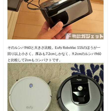
そのルンバ960と大きさ比較。Eufy RoboVac 11Sのほうが一
回り以上小さく。厚みも7.2cmしかなく、9.2cmのルンバ960
と比較して2cmもコンパクトです。