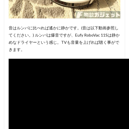
音はルンバに比べれば遙かに静かです。(音は以下動画参照し
てください。) ルンバは爆音ですが、Eufy RoboVac 11Sは静か
めなドライヤーという感じ。TVも音量を上げれば聴く事がで
きます。