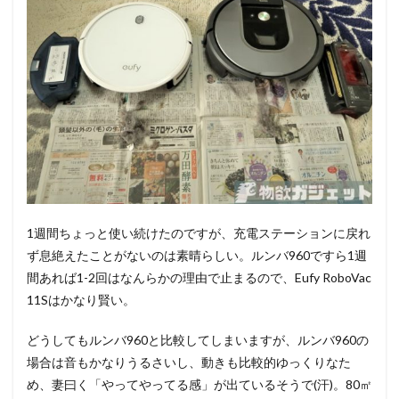
1週間ちょっと使い続けたのですが、充電ステーションに戻れ
ず息絶えたことがないのは素晴らしい。ルンバ960ですら1週
間あれば1-2回はなんらかの理由で止まるので、Eufy RoboVac
11Sはかなり賢い。
どうしてもルンバ960と比較してしまいますが、ルンバ960の
場合は音もかなりうるさいし、動きも比較的ゆっくりなた
め、妻曰く「やってやってる感」が出ているそうで(汗)。80㎡