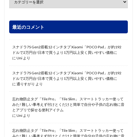
最近のコメント
スナドラ7S Gen2搭載12インチタブ Xiaomi「POCO Pad」が約192
ドルで2万円台!日本で買うより1万円以上安く買いやすい価格に
に
Uni
より
スナドラ7S Gen2搭載12インチタブ Xiaomi「POCO Pad」が約192
ドルで2万円台!日本で買うより1万円以上安く買いやすい価格に
に
通りすがり
より
忘れ物防止タグ「Tile Pro」「Tile Slim」 スマートトラッカー使って
みた! 難しい事考えず付けとくだけと簡単で自分や子供の忘れ物に音
とアプリで探せる便利アイテム
に
Uni
より
忘れ物防止タグ「Tile Pro」「Tile Slim」 スマートトラッカー使って
みた! 難しい事考えず付けとくだけと簡単で自分や子供の忘れ物に音