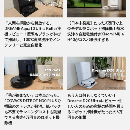
「人間を掃除から解放する」
【日本未発売】たった3万円で上
DREAME Aqua10 Ultra Roller実
位モデル並ロボット掃除機！熱水
機レビュー！壁際もブラシが伸び
洗浄＆自動乾燥付きXiaomi Mijia
て掃除し、100℃高温洗浄でメン
H40がコスパ最強すぎる
テフリーと完全自動化
「毛が絡まない」は本当だった。
もう人は何もしなくていい！
ECOVACS DEEBOT N30 PLUSで
Dreame D20 Ultraレビュー : 忙
掃除のストレスが解消。紙パック
しい人のための究極の時間を買え
も不要でランニングコストも削減
るロボット掃除機がたったの6万
できる実売4万円台のロボット掃
円台の衝撃
除機