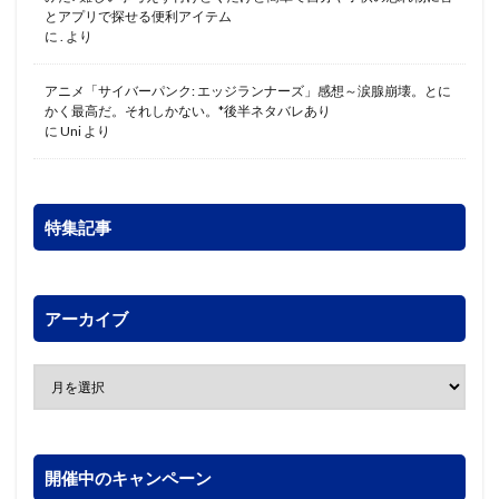
とアプリで探せる便利アイテム
に
.
より
アニメ「サイバーパンク: エッジランナーズ」感想～涙腺崩壊。とに
かく最高だ。それしかない。*後半ネタバレあり
に
Uni
より
特集記事
アーカイブ
開催中のキャンペーン