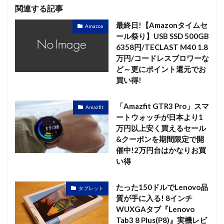
関連する記事
最終日!【Amazonタイムセ
Amazon
ール祭り】USB SSD 500GB
6358円/TECLAST M40 1.8
万円/コードレスブロワーな
ど～更にポイント還元でお
買い得!
「Amazfit GTR3 Pro」スマ
Amazfit
ートウォッチが日本より1
万円以上安く買えるセール
&クーポンを期間限定で開
催中!2万円台はかなりお買
い得
たった150ドルでLenovo品
タブレット
質が手に入る! 8インチ
WUXGAタブ『Lenovo
Tab3 8 Plus(P8)』実機レビ