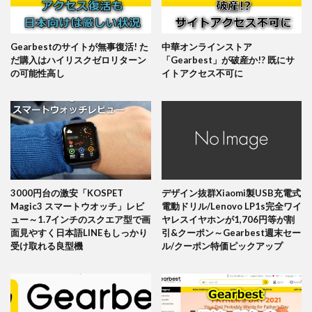
Gearbestのサイトが無事復活! た
中華オンラインストア
だ購入はハイリスクゼロリターン
「Gearbest」が破産か!? 既にサ
の可能性高し
イトアクセス不可に
3000円台の激安「KOSPET
デザイン抜群Xiaomi製USB充電式
Magic3 スマートウオッチ」レビ
電動ドリル/Lenovo LP1s完全ワイ
ュー～1.7インチのスクエア型で画
ヤレスイヤホンが1,706円等が割
面見やすく日本語LINEもしっかり
引&クーポン～Gearbest週末セー
受け取れる良型機
ル/クーポン特価ピックアップ