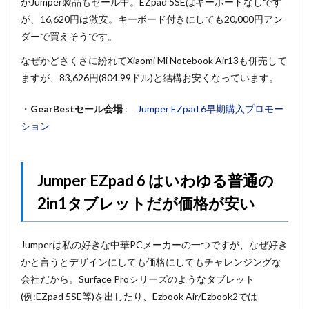
がJumper製品もセール中。EZpad 5SEはキーボードなしです
が、16,620円は激安。キーボード付きにしても20,000円アン
ダーで買えそうです。
なぜかどさくさに紛れてXiaomi Mi Notebook Air13も併売して
ますが、83,626円(804.99ドル)と結構お安くなっています。
・
GearBestセール会場
:
Jumper EZpad 6早期購入プロモー
ション
Jumper EZpad 6 はいわゆる普通の
2in1タブレットだが価格が安い
Jumperは私の好きな中華PCメーカーの一つですが、なぜ好き
かと言うとデザインにしても価格にしてもチャレンジングな
会社だから。Surface Proシリーズのようなタブレット
(例:EZpad 5SE等)を出したり、Ezbook Air/Ezbook2では