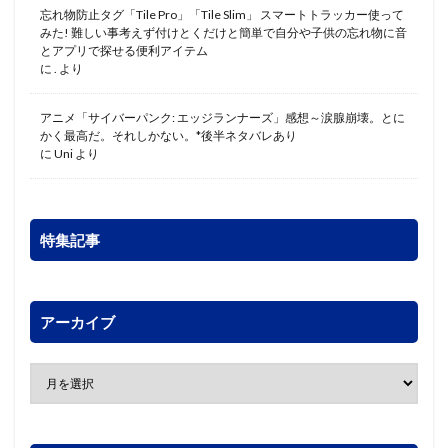
忘れ物防止タグ「Tile Pro」「Tile Slim」 スマートトラッカー使って
みた! 難しい事考えず付けとくだけと簡単で自分や子供の忘れ物に音
とアプリで探せる便利アイテム
に
.
より
アニメ「サイバーパンク: エッジランナーズ」感想～涙腺崩壊。とに
かく最高だ。それしかない。*後半ネタバレあり
に
Uni
より
特集記事
アーカイブ