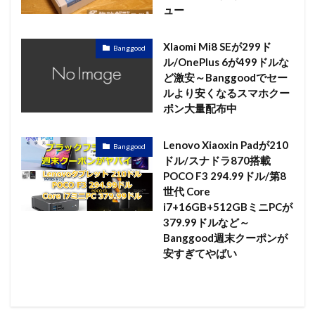
ュー
XIaomi Mi8 SEが299ド
Banggood
ル/OnePlus 6が499ドルな
ど激安～Banggoodでセー
ルより安くなるスマホクー
ポン大量配布中
Lenovo Xiaoxin Padが210
Banggood
ドル/スナドラ870搭載
POCO F3 294.99ドル/第8
世代 Core
i7+16GB+512GBミニPCが
379.99ドルなど～
Banggood週末クーポンが
安すぎてやばい