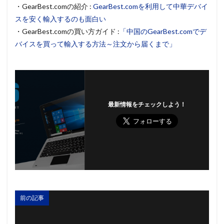
・GearBest.comの紹介 :
GearBest.comを利用して中華デバイ
スを安く輸入するのも面白い
・GearBest.comの買い方ガイド :
「中国のGearBest.comでデ
バイスを買って輸入する方法～注文から届くまで」
最新情報をチェックしよう！
前の記事