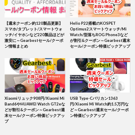
【週末クーポン約120製品更新】
Helio P22搭載のKOSPET
スマホ/タブレット/スマートウォ
Optimus2スマートウォッチ/Mi
ッチ/イヤホンなど220製品ほどが
Watch/型落ちROG Phone3など
激安に～Gearbestセール/クーポ
が割引&クーポン～Gearbest週末
ン情報まとめ
セール/クーポン特価ピックアップ
Xiaomiリュック908円/Xiaomi Mi
USB Type-Cバリカン1363
Band6やHUAWEI Watch GT2eな
円/Xiaomi Mi Watch約1.5万円な
どが割引&クーポン～Gearbest週
ど～Gearbest週末セール/クーポ
末セール/クーポン特価ピックアッ
ン特価ピックアップ
プ