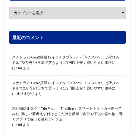
最近のコメント
スナドラ7S Gen2搭載12インチタブ Xiaomi「POCO Pad」が約192
ドルで2万円台!日本で買うより1万円以上安く買いやすい価格に
に
Uni
より
スナドラ7S Gen2搭載12インチタブ Xiaomi「POCO Pad」が約192
ドルで2万円台!日本で買うより1万円以上安く買いやすい価格に
に
通りすがり
より
忘れ物防止タグ「Tile Pro」「Tile Slim」 スマートトラッカー使って
みた! 難しい事考えず付けとくだけと簡単で自分や子供の忘れ物に音
とアプリで探せる便利アイテム
に
Uni
より