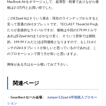
MacBook Airをオマージュして、超薄型・軽量でありながら価
格は2-3万円とお買い得でした。
このEZpad 6はそういう過去・現在のラインナップからすると
至って普通の2in1タブレットです。TECLAST Tbook16 Proあ
たりが直接的なライバルですが、価格は今回の179.99ドルで
あればEZpad 6のほうがかなり安く、そういう意味では挑戦
的。199.99ドルだとほぼ同価格となりますので、もし11.6イ
ンチの2in1タブレットが欲しいと思っているのであれば、こ
のプロモーションで買う方が良いと思いますよ。
興味がある方はセール覗いてみて下さい。
関連ページ
・
GearBestセール会場
:
Jumper EZpad 6早期購入プロモー
ション