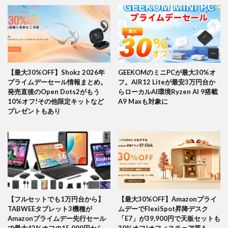
【最大30%OFF】Shokz 2026年
GEEKOMのミニPCが最大30%オ
プライムデーセール情報まとめ。
フ。AIR12 Liteが最安3万円台か
発売直後のOpen Dots2がもう
らローカルAI環境Ryzen AI 9搭載
10%オフ!その他限定キットなど
A9 Maxも対象に
プレゼントもあり
【フルセットでも1万円台から】
【最大30%OFF】Amazonプライ
TABWEEタブレット3機種が
ムデーでFlexiSpot昇降デスク
Amazonプライムデー先行セール
「E7」が39,900円で天板セットも
で最大42%オフの15,999円から。
30%オフ!オフィスチェア等も