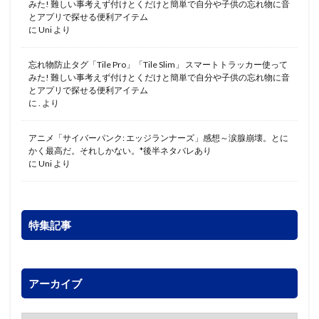
みた! 難しい事考えず付けとくだけと簡単で自分や子供の忘れ物に音
とアプリで探せる便利アイテム
に
Uni
より
忘れ物防止タグ「Tile Pro」「Tile Slim」 スマートトラッカー使って
みた! 難しい事考えず付けとくだけと簡単で自分や子供の忘れ物に音
とアプリで探せる便利アイテム
に
.
より
アニメ「サイバーパンク: エッジランナーズ」感想～涙腺崩壊。とに
かく最高だ。それしかない。*後半ネタバレあり
に
Uni
より
特集記事
アーカイブ