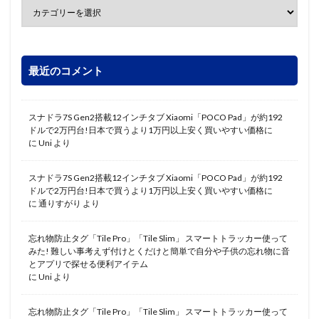
最近のコメント
スナドラ7S Gen2搭載12インチタブ Xiaomi「POCO Pad」が約192
ドルで2万円台!日本で買うより1万円以上安く買いやすい価格に
に
Uni
より
スナドラ7S Gen2搭載12インチタブ Xiaomi「POCO Pad」が約192
ドルで2万円台!日本で買うより1万円以上安く買いやすい価格に
に
通りすがり
より
忘れ物防止タグ「Tile Pro」「Tile Slim」 スマートトラッカー使って
みた! 難しい事考えず付けとくだけと簡単で自分や子供の忘れ物に音
とアプリで探せる便利アイテム
に
Uni
より
忘れ物防止タグ「Tile Pro」「Tile Slim」 スマートトラッカー使って