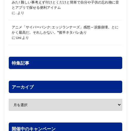
みた! 難しい事考えず付けとくだけと簡単で自分や子供の忘れ物に音
とアプリで探せる便利アイテム
に
.
より
アニメ「サイバーパンク: エッジランナーズ」感想～涙腺崩壊。とに
かく最高だ。それしかない。*後半ネタバレあり
に
Uni
より
特集記事
アーカイブ
開催中のキャンペーン