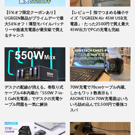
【5%オフ限定クーポンあり】
【レビュー】指でつまめる極小サ
UGREEN製品がプライムデーで最
イズ「UGREEN Air 45W USB充
大56%オフ！薄型モバイルバッテ
電器」- たった2500円で買え最大
リーや急速充電器が最安級で買え
45W出力でPCの充電も完結
るチャンス
デスクの配線が消える。巻取り式
70W充電で78cmケーブル内蔵、
ケーブル4本内蔵の「550W 7-in-
しかもワット数表示も！
1 GaN充電器」でデスクの充電ケ
ASOMETECH 70W充電器はいろ
ーブル問題を一気に解決
いろ詰め込んで2,500円で最強コ
スパ