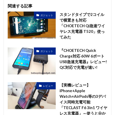
関連する記事
スタンドタイプで2コイル
ガジェット
で横置きも対応
「CHOETECH Qi急速ワイ
ヤレス充電器 T520」使っ
てみた
『CHOETECH Quick
ガジェット
Charge対応 60W 6ポート
USB急速充電器』レビュー!
QC対応で充電が速い!
【実機レビュー】
レビュー
iPhone+Apple
Watch+AirPods等の3デバ
イス同時充電可能
「TECLAST F6 3in1 ワイヤ
レス充電器」～使うと分か