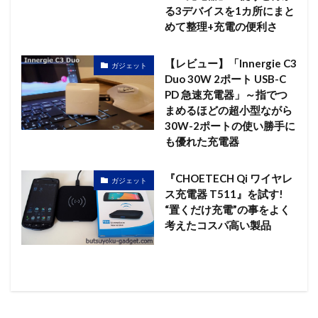
る3デバイスを1カ所にまと
めて整理+充電の便利さ
【レビュー】「Innergie C3
ガジェット
Duo 30W 2ポート USB-C
PD 急速充電器」～指でつ
まめるほどの超小型ながら
30W-2ポートの使い勝手に
も優れた充電器
『CHOETECH Qi ワイヤレ
ガジェット
ス充電器 T511』を試す!
“置くだけ充電”の事をよく
考えたコスパ高い製品