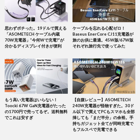
思わずポチった。19ドルで買える
ケーブルを忘れる心配ゼロ！
「ASOMETECH ケーブル内蔵
Baseus EnerCore CJ11充電器が
70W充電器」”今何Wで充電?”が
旅のお供に最適。45W版/67W版
分かるディスプレイ付きが便利
それぞれ旅行先で使ってみた
もう高い充電器はいらない！
【自腹レビュー】ASOMETECH
Toocki 67W GaN充電器がたった
240W充電器が怪物すぎた。30ド
の1700円で売ってるぞ。送料無料
ル以下で買えてPCもスマホも全部
でこれは安すぎ
挿しても「まだ半分」の余裕。手
持ちガジェット全てが同時充電で
もフルスペで充電できる