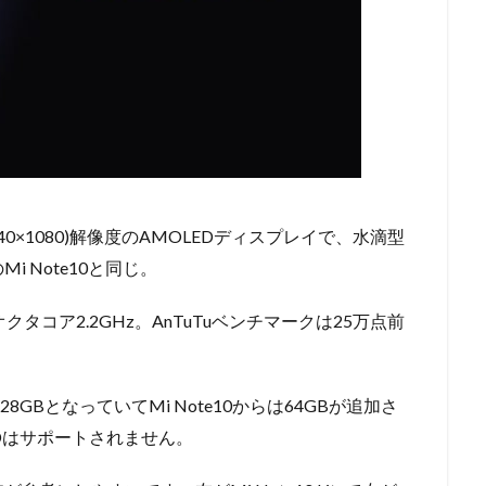
40×1080)解像度のAMOLEDディスプレイで、水滴型
 Note10と同じ。
730G オクタコア2.2GHz。AnTuTuベンチマークは25万点前
28GBとなっていてMi Note10からは64GBが追加さ
SDはサポートされません。