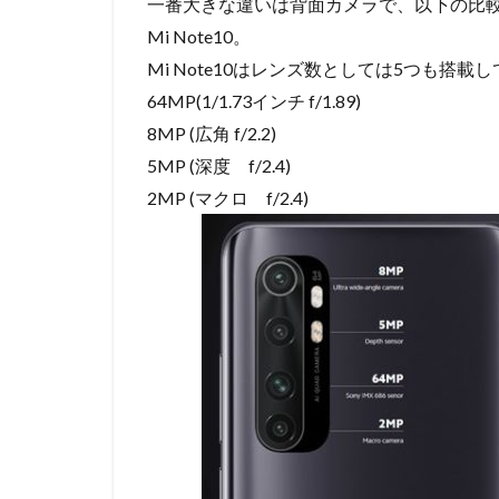
一番大きな違いは背面カメラで、以下の比較が参考
Mi Note10。
Mi Note10はレンズ数としては5つも搭載
64MP(1/1.73インチ f/1.89)
8MP (広角 f/2.2)
5MP (深度 f/2.4)
2MP (マクロ f/2.4)