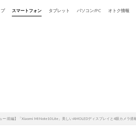
ップ
スマートフォン
タブレット
パソコン/PC
オトク情報
検索
ー:前編】「Xiaomi MI Note10 Lite」美しいAMOLEDディスプレイと4眼カ