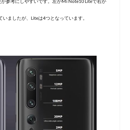
にしやすいです。左がMi Note10 Liteで右が
していましたが、Liteは4つとなっています。