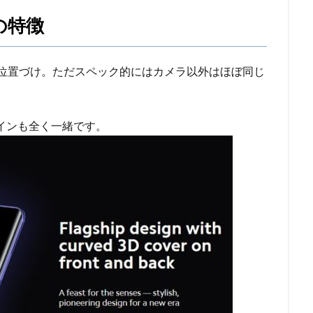
e の特徴
廉価版という位置づけ。ただスペック的にはカメラ以外はほぼ同じ
インも全く一緒です。