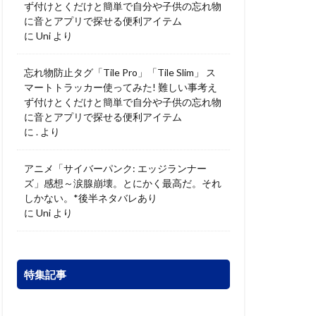
ず付けとくだけと簡単で自分や子供の忘れ物
に音とアプリで探せる便利アイテム
に
Uni
より
忘れ物防止タグ「Tile Pro」「Tile Slim」 ス
マートトラッカー使ってみた! 難しい事考え
ず付けとくだけと簡単で自分や子供の忘れ物
に音とアプリで探せる便利アイテム
に
.
より
アニメ「サイバーパンク: エッジランナー
ズ」感想～涙腺崩壊。とにかく最高だ。それ
しかない。*後半ネタバレあり
に
Uni
より
特集記事