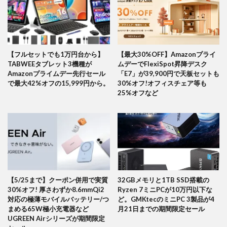
【フルセットでも1万円台から】
【最大30%OFF】Amazonプライ
TABWEEタブレット3機種が
ムデーでFlexiSpot昇降デスク
Amazonプライムデー先行セール
「E7」が39,900円で天板セットも
で最大42%オフの15,999円から。
30%オフ!オフィスチェア等も
25%オフなど
【5/25まで】クーポン併用で実質
32GBメモリと1TB SSD搭載の
30%オフ! 厚さわずか8.6mmQi2
Ryzen 7ミニPCが10万円以下な
対応の極薄モバイルバッテリー/つ
ど。GMKtecのミニPC 3製品が4
まめる65W極小充電器など
月21日までの期間限定セール
UGREEN Airシリーズが期間限定