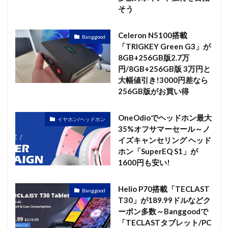
そう
Celeron N5100搭載
Banggood
「TRIGKEY Green G3」が
8GB+256GB版2.7万
円/8GB+256GB版 3万円と
大幅値引き!3000円差なら
256GB版がお買い得
OneOdioでヘッドホン最大
イヤホン/ヘッドホン
35%オフサマーセール～ノ
イズキャンセリング ヘッド
ホン「SuperEQ S1」が
1600円も安い!
Helio P70搭載「TECLAST
Banggood
T30」が189.99ドルなどク
ーポン多数～Banggoodで
「TECLASTタブレット/PC