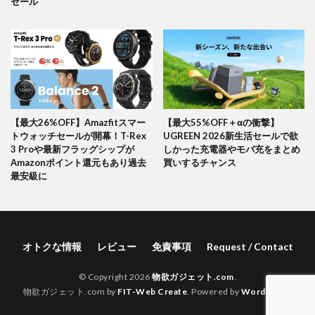
セール
【最大26%OFF】Amazfitスマー
【最大55%OFF＋αの衝撃】
トウォッチセールが開幕！T-Rex
UGREEN 2026新生活セールで欲
3 Proや最新フラッグシップが
しかった充電器やモバ充をまとめ
Amazonポイント還元もあり過去
買いするチャンス
最安級に
オトクな情報
レビュー
免責事項
Request / Contact
© Copyright 2026
物欲ガジェット.com
.
物欲ガジェット.com by
FIT-Web Create
. Powered by
WordPress
.