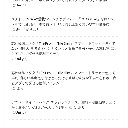
に
Uni
より
スナドラ7S Gen2搭載12インチタブ Xiaomi「POCO Pad」が約192
ドルで2万円台!日本で買うより1万円以上安く買いやすい価格に
に
通りすがり
より
忘れ物防止タグ「Tile Pro」「Tile Slim」 スマートトラッカー使って
みた! 難しい事考えず付けとくだけと簡単で自分や子供の忘れ物に音
とアプリで探せる便利アイテム
に
Uni
より
忘れ物防止タグ「Tile Pro」「Tile Slim」 スマートトラッカー使って
みた! 難しい事考えず付けとくだけと簡単で自分や子供の忘れ物に音
とアプリで探せる便利アイテム
に
.
より
アニメ「サイバーパンク: エッジランナーズ」感想～涙腺崩壊。とに
かく最高だ。それしかない。*後半ネタバレあり
に
Uni
より