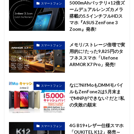
5000mAhバッテリ+12倍ズ
スマートフォン
ームデュアルレンズカメラ
搭載の5.5インチフルHDス
マホ『ASUS ZenFone 3
Zoom』発表!
メモリ/ストレージ倍増で実
スマートフォン
用的に!たった9,825円のタ
フネススマホ「Ulefone
ARMOR X7 Pro」発売!
なに?NifMoもDMMモバイ
スマートフォン
ルもZenFone2は5月末ま
でMNPができない? だと!私
の失敗の顛末
4G B19+レザー仕様スマホ
スマートフォン
「OUKITEL K12」発売～