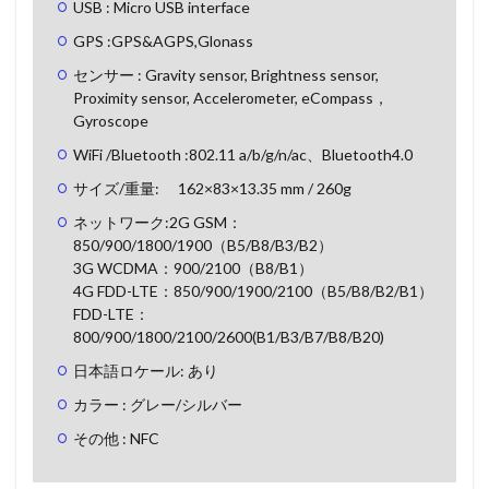
USB : Micro USB interface
GPS :GPS&AGPS,Glonass
センサー : Gravity sensor, Brightness sensor,
Proximity sensor, Accelerometer, eCompass，
Gyroscope
WiFi /Bluetooth :802.11 a/b/g/n/ac、Bluetooth4.0
サイズ/重量: 162×83×13.35 mm / 260g
ネットワーク:2G GSM：
850/900/1800/1900（B5/B8/B3/B2）
3G WCDMA：900/2100（B8/B1）
4G FDD-LTE：850/900/1900/2100（B5/B8/B2/B1）
FDD-LTE：
800/900/1800/2100/2600(B1/B3/B7/B8/B20)
日本語ロケール: あり
カラー : グレー/シルバー
その他 : NFC