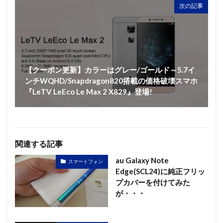
次の記事
【クーポン更新】カラーはグレー/ゴールド～5.7イ
ンチWQHD/Snapdragon820搭載の価格破壊スマホ
『LeTV LeEco Le Max 2 X829』登場!
関連する記事
au Galaxy Note
スマートフォン
Edge(SCL24)に純正フリッ
プカバーを付けてみた
が・・・