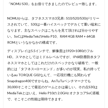
「NOMU S30」をお借りできましたのでレビュー致します。
NOMUからは、タフネススマホ3兄弟 : S10/S20/S30がリリー
スされていて、S30は一番ハイスペックでデカくて重い端末に
なります。主なスペックはこちらを見て頂ければ分かりやす
い。SoCはMediaTekのHelio P10、RAM 4GB RAM + 64GB
ROMというなかなかの構成です。
ディスプレイは5.5インチで、解像度は1920×1080のフル
HD。スマホとしてはミドルレベルですが、IP68防塵防水タフ
ネススマホとしてはこれだけのスペックかなり破格で、一般
的には「タフネス=ローエンド」が多いのが現実。私の持って
いるau TORQUE G02なんて、一応現行機にも関わらず
Snapdragon400ですからね。AnTuTuベンチマークでも
30,000そこそこで最近のゲームとかは厳しい。その点S30は
MediaTekとはいえ、Helio P10の 2.0GHz オクタコアSoC搭載
で、そこそこの性能は期待できます。