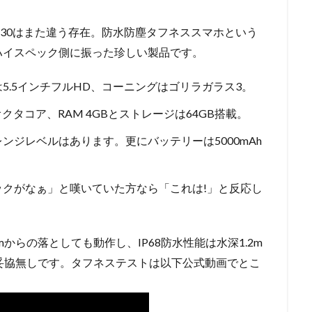
S30はまた違う存在。防水防塵タフネススマホという
ハイスペック側に振った珍しい製品です。
5.5インチフルHD、コーニングはゴリラガラス3。
2.0GHzオクタコア、RAM 4GBとストレージは64GB搭載。
ジレベルはあります。更にバッテリーは5000mAh
クがなぁ」と嘆いていた方なら「これは!」と反応し
からの落としても動作し、IP68防水性能は水深1.2m
妥協無しです。タフネステストは以下公式動画でとこ