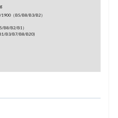
g
1900（B5/B8/B3/B2）
5/B8/B2/B1）
B1/B3/B7/B8/B20)