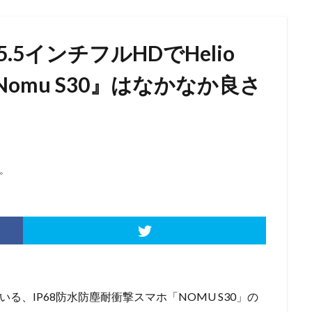
5インチフルHDでHelio
『Nomu S30』はなかなか良さ
。
る、IP68防水防塵耐衝撃スマホ「NOMU S30」の