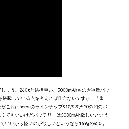
ょう。260gと結構重い。5000mAhもの大容量バッ
晶を搭載している点を考えれば仕方ないですが、「重
れはnomuのラインナップS10/S20/S30の間のバ
てもいいけどバッテリーは5000mAh欲しいという
していいから軽いのが欲しいというなら169gのS20，