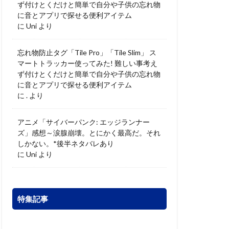
ず付けとくだけと簡単で自分や子供の忘れ物
に音とアプリで探せる便利アイテム
に
Uni
より
忘れ物防止タグ「Tile Pro」「Tile Slim」 ス
マートトラッカー使ってみた! 難しい事考え
ず付けとくだけと簡単で自分や子供の忘れ物
に音とアプリで探せる便利アイテム
に
.
より
アニメ「サイバーパンク: エッジランナー
ズ」感想～涙腺崩壊。とにかく最高だ。それ
しかない。*後半ネタバレあり
に
Uni
より
特集記事