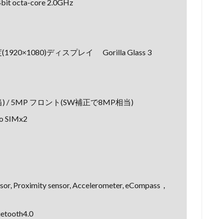
it octa-core 2.0GHz
20×1080)ディスプレイ Gorilla Glass 3
) / 5MP フロント(SW補正で8MP相当)
ro SIMx2
sor, Proximity sensor, Accelerometer, eCompass，
uetooth4.0