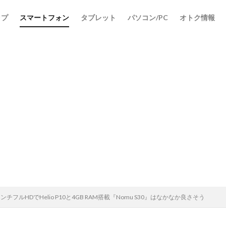
ップ
スマートフォン
タブレット
パソコン/PC
オトク情報
検索
チフルHDでHelio P10と4GB RAM搭載『Nomu S30』はなかなか良さそう