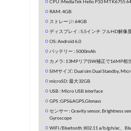
CPU :MediaTek Helio P10 MTK6755 64b
RAM: 4GB
ストレージ: 64GB
ディスプレイ : 5.5インチ フルHD解像度(19
OS: Android 6.0
バッテリー : 5000mAh
カメラ: 13MPリア(SW補正で16MP相当
SIMサイズ: Dual sim Dual Standby, Mic
microSD: 最大32GB
USB : Micro USB interface
GPS :GPS&AGPS,Glonass
センサー : Gravity sensor, Brightness sen
Gyroscope
WiFi /Bluetooth :802.11 a/b/g/n/ac、Bl