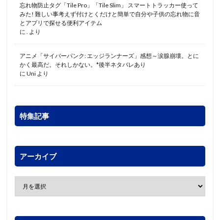
忘れ物防止タグ「Tile Pro」「Tile Slim」 スマートトラッカー使って
みた! 難しい事考えず付けとくだけと簡単で自分や子供の忘れ物に音
とアプリで探せる便利アイテム
に
.
より
アニメ「サイバーパンク: エッジランナーズ」感想～涙腺崩壊。とに
かく最高だ。それしかない。*後半ネタバレあり
に
Uni
より
特集記事
アーカイブ