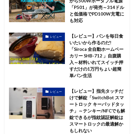
から500Wポータブル電源
「P501」が発売～314ドル
と低価格でPD100W充電に
も対応
【レビュー】パンを毎日食
レビュー
いたいから作るのだ!
「Siroca 全自動ホームベー
カリー SHB-712 」自腹購
入～材料いれてスイッチ押
すだけの1万円ちょい超簡
単パン生活
【レビュー】指先タッチだ
レビュー
けで解錠「SwitchBot スマ
ートロック キーパッドタッ
チ」～テンキー/NFCでも解
錠できるが指紋認証解錠は
スマートロックの最適解か
もしれない