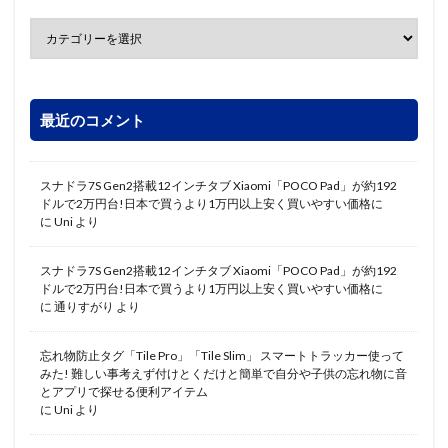
最近のコメント
スナドラ7S Gen2搭載12インチタブ Xiaomi「POCO Pad」が約192
ドルで2万円台!日本で買うより1万円以上安く買いやすい価格に
に
Uni
より
スナドラ7S Gen2搭載12インチタブ Xiaomi「POCO Pad」が約192
ドルで2万円台!日本で買うより1万円以上安く買いやすい価格に
に
通りすがり
より
忘れ物防止タグ「Tile Pro」「Tile Slim」 スマートトラッカー使って
みた! 難しい事考えず付けとくだけと簡単で自分や子供の忘れ物に音
とアプリで探せる便利アイテム
に
Uni
より