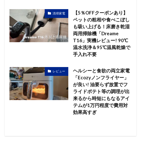
【5％OFFクーポンあり】
清掃家電
ペットの粗相や食べこぼし
も吸い上げる！床磨き乾湿
両用掃除機「Dreame
T16」実機レビュー! 90℃
温水洗浄＆95℃温風乾燥で
手入れ不要
ヘルシーと食欲の両立家電
レビュー
「Ecozyノンフライヤー」
が良い! 油要らず放置でフ
ライドポテト等の調理が出
来るから時短にもなるアイ
テムが1万円程度で費用対
効果高すぎ