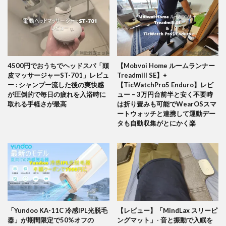
4500円でおうちでヘッドスパ「頭
【Mobvoi Home ルームランナー
皮マッサージャーST-701」レビュ
Treadmill SE】+
ー : シャンプー流した後の爽快感
【TicWatchPro5 Enduro】レビ
が圧倒的で毎日の疲れを入浴時に
ュー – 3万円台前半と安く不要時
取れる手軽さが最高
は折り畳みも可能でWearOSスマ
ートウォッチと連携して運動デー
タも自動収集がとにかく楽
「Yundoo KA-11C 冷感IPL光脱毛
【レビュー】「MindLax スリーピ
器」が期間限定で50%オフの
ングマット」- 音と振動で入眠を