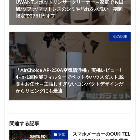
UWANTスポットリンサークリーナー～家庭でも絨
毯/ソファ/マットレスのシミや汚れを水洗い。期間
限定で2781円オフ
次の記事
「AirChoice AP-250A空気清浄機」実機レビュー!
4-in-1高性能フィルターでペットやハウスダスト,脱
臭もお任せ～主張しすぎないコンパクトデザインだ
からリビングにも最適
関連する記事
スマホメーカーのOUKITEL
家電