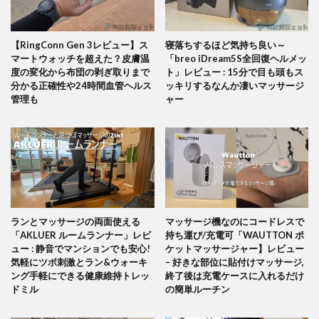
【RingConn Gen 3レビュー】ス
寝落ちするほど気持ち良い～
マートウォッチを超えた？皮膚温
「breo iDream5S全回復ヘルメッ
度の変化から布団の剥ぎ取りまで
ト」レビュー : 15分で目も頭もス
分かる正確性や24時間血管ヘルス
ッキリするなんか凄いマッサージ
管理も
ャー
ランとマッサージの両面使える
マッサージ機なのにコードレスで
「AKLUER ルームランナー」レビ
持ち運び/充電可「WAUTTON ポ
ュー : 静音でマンションでも安心!
ケットマッサージャー】レビュー
気軽にツボ刺激とラン&ウォーキ
– 好きな部位に貼付けマッサージ,
ング手軽にできる健康維持トレッ
終了後は充電ケースに入れるだけ
ドミル
の簡単ルーチン