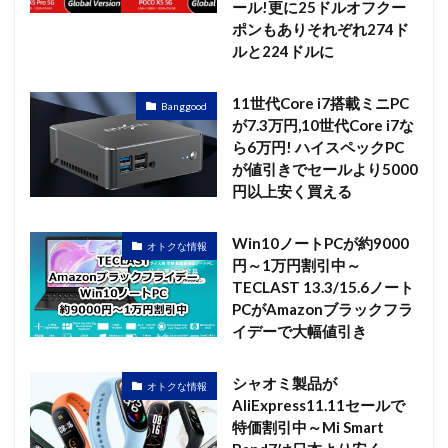
ール!更に25ドルオフクー
ポンもありそれぞれ274ド
ルと224ドルに
11世代Core i7搭載ミニPC
Banggood
が7.3万円,10世代Core i7な
ら6万円! ハイスペックPC
が値引きでセールより5000
円以上安く買える
Win10ノートPCが約9000
オトクな情報
円～1万円割引中～
TECLAST 13.3/15.6ノート
PCがAmazonブラックフラ
イデーで大幅値引き
シャオミ製品が
オトクな情報
AliExpress11.11セールで
特価割引中～Mi Smart