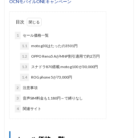
OCNモバイルONEキャンペーン
目次
1
セール価格一覧
1.1
moto g30はたったの3501円
1.2
OPPO Reno5 AがMNP割引適用で約2万円
1.3
スナドラ870搭載 moto g100 が30,000円
1.4
ROG phone 5が73,000円
2
注意事項
3
音声SIM料金も1,180円～で縛りなし
4
関連サイト