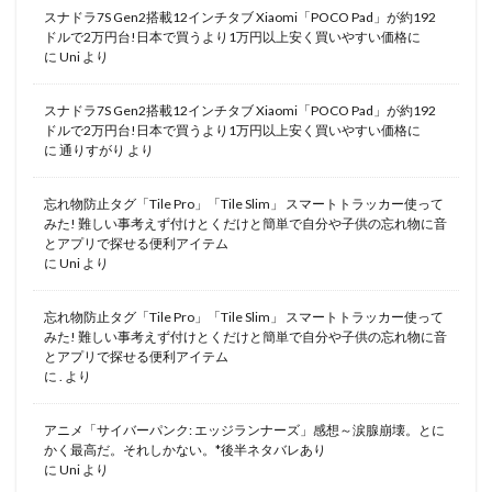
スナドラ7S Gen2搭載12インチタブ Xiaomi「POCO Pad」が約192
ドルで2万円台!日本で買うより1万円以上安く買いやすい価格に
に
Uni
より
スナドラ7S Gen2搭載12インチタブ Xiaomi「POCO Pad」が約192
ドルで2万円台!日本で買うより1万円以上安く買いやすい価格に
に
通りすがり
より
忘れ物防止タグ「Tile Pro」「Tile Slim」 スマートトラッカー使って
みた! 難しい事考えず付けとくだけと簡単で自分や子供の忘れ物に音
とアプリで探せる便利アイテム
に
Uni
より
忘れ物防止タグ「Tile Pro」「Tile Slim」 スマートトラッカー使って
みた! 難しい事考えず付けとくだけと簡単で自分や子供の忘れ物に音
とアプリで探せる便利アイテム
に
.
より
アニメ「サイバーパンク: エッジランナーズ」感想～涙腺崩壊。とに
かく最高だ。それしかない。*後半ネタバレあり
に
Uni
より