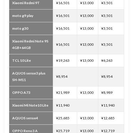
Xiaomi Redmi 9T
¥16,501
¥13,000
¥3,501
moto g9 play
¥16,501
¥13,000
¥3,501
moto g30
¥16,501
¥13,000
¥3,501
Xiaomi Redmi Note 9S
¥16,501
¥13,000
¥3,501
4GB+64GB
TCL 10 Lite
¥19,263
¥13,000
¥6,263
AQUOS sense3 plus
¥8,954
¥8,954
SH-M11
OPPO A73
¥21,989
¥13,000
¥8,989
Xiaomi Mi Note10 Lite
¥11,940
¥11,940
AQUOS sense4
¥25,685
¥13,000
¥12,685
OPPO Reno3 A
¥25,719
¥13,000
¥12,719