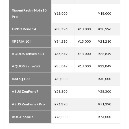
Xiaomi Redmi Note10
¥18,000
¥18,000
Pro
OPPO Reno5 A
¥33,596
¥13,000
¥20,596
XPERIA 10 Ⅱ
¥34,210
¥13,000
¥21,210
AQUOS sense4 plus
¥35,849
¥13,000
¥22,849
AQUOS Sense5G
¥35,849
¥13,000
¥22,849
moto g100
¥30,000
¥30,000
ASUS ZenFone7
¥58,300
¥58,300
ASUS ZenFone7 Pro
¥71,390
¥71,390
ROG Phone 5
¥73,000
¥73,000