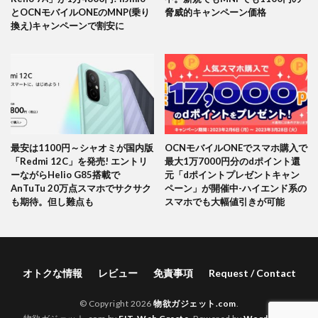
とOCNモバイルONEのMNP(乗り
脅威的キャンペーン価格
換え)キャンペーンで割安に
最安は1100円～シャオミが国内版
OCNモバイルONEでスマホ購入で
「Redmi 12C」を発売! エントリ
最大1万7000円分のdポイント還
ーながらHelio G85搭載で
元「dポイントプレゼントキャン
AnTuTu 20万点スマホでサクサク
ペーン」が開催中-ハイエンド系の
も期待。但し難点も
スマホでも大幅値引きが可能
オトクな情報
レビュー
免責事項
Request / Contact
© Copyright 2026
物欲ガジェット.com
.