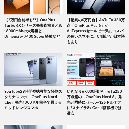
【2万円台前半も!?】OnePlus
【驚異の6万円台】AnTuTu 330万
Turbo 6Xシリーズ発表直前まとめ
点「OnePlus Ace 6」が
: 8000mAhの大容量と、
AliExpressセールで一気にコスパ
Dimensity 7400 Super搭載など
の良いスマホに。CN版だが日本語
もあり
YouTube29時間視聴可能な怪物ス
いきなり67,000円!!AnTuTu250
タミナスマホ 「OnePlus Nord
万点超の「OnePlus Nord 6」発
CE6」発売! 300ドル前半で買える
売と同時にセール+125ドルオフ
ミッドレンジスマホ
に!スナドラ8s Gen 4搭載機では
激安