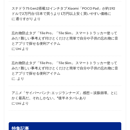
スナドラ7S Gen2搭載12インチタブ Xiaomi「POCO Pad」が約192
ドルで2万円台!日本で買うより1万円以上安く買いやすい価格に
に
通りすがり
より
忘れ物防止タグ「Tile Pro」「Tile Slim」 スマートトラッカー使って
みた! 難しい事考えず付けとくだけと簡単で自分や子供の忘れ物に音
とアプリで探せる便利アイテム
に
Uni
より
忘れ物防止タグ「Tile Pro」「Tile Slim」 スマートトラッカー使って
みた! 難しい事考えず付けとくだけと簡単で自分や子供の忘れ物に音
とアプリで探せる便利アイテム
に
.
より
アニメ「サイバーパンク: エッジランナーズ」感想～涙腺崩壊。とに
かく最高だ。それしかない。*後半ネタバレあり
に
Uni
より
特集記事