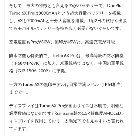
そして、最大の特徴とも言えるのがバッテリーで、OnePlus
Turbo 6X Proは8000mAhという超大容量バッテリーを搭載
し、6Xも7000mAhと十分大容量を搭載。1泊2日の旅行や出張
でもモバイルバッテリーを持ち歩く必要がないぐらいです。
充電速度もProが80W、無印が45Wと、高速充電が可能。
防水防塵も特徴的で、Turbo 6X Proは、最高等級の防水防塵
（IP68やIP69K）に加え、米軍規格ではなく、中国の軍用規
格（GJB 150A-2009）に準拠。
一方のTurbo 6Xの無印モデルは日常防滴レベル（IP64相当）
までです。
ディスプレイはTurbo 6X Proが画面サイズは不明で、明確な
輝度数値はないのですがSamsung製の1.5K解像度AMOLEDデ
ィスプレイを採用しており、太陽光下でも見やすいと言われ
ています。