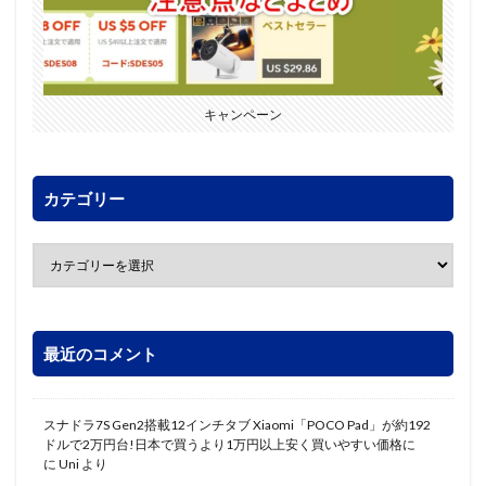
キャンペーン
カテゴリー
最近のコメント
スナドラ7S Gen2搭載12インチタブ Xiaomi「POCO Pad」が約192
ドルで2万円台!日本で買うより1万円以上安く買いやすい価格に
に
Uni
より