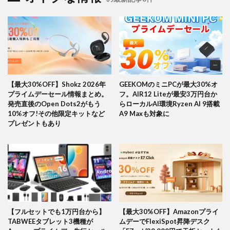
【最大30%OFF】Shokz 2026年
GEEKOMのミニPCが最大30%オ
プライムデーセール情報まとめ。
フ。AIR12 Liteが最安3万円台か
発売直後のOpen Dots2がもう
らローカルAI環境Ryzen AI 9搭載
10%オフ!その他限定キットなど
A9 Maxも対象に
プレゼントもあり
【フルセットでも1万円台から】
【最大30%OFF】Amazonプライ
TABWEEタブレット3機種が
ムデーでFlexiSpot昇降デスク