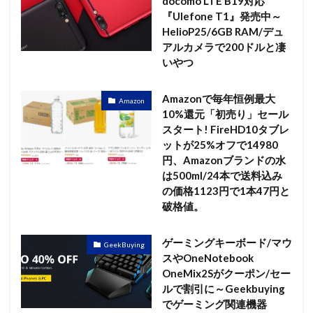
docomo LTE B19対応
『Ulefone T1』発売中～
HelioP25/6GB RAM/デュ
アルカメラで200ドルと凄
いやつ
Amazonで毎年恒例最大
Amazon
10%還元「初売り」セール
スタート! FireHD10タブレ
ットが25%オフで14980
円、Amazonブランドの水
は500ml/24本で送料込み
の価格1123円で1本47円と
破格値。
ゲーミングキーボード/マウ
GeekBuying
スやOneNotebook
OneMix2Sがクーポン/セー
ルで割引に～Geekbuying
でゲーミング関連機器