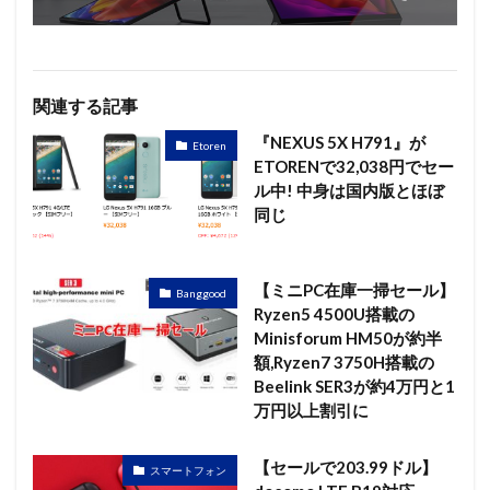
関連する記事
『NEXUS 5X H791』が
Etoren
ETORENで32,038円でセー
ル中! 中身は国内版とほぼ
同じ
【ミニPC在庫一掃セール】
Banggood
Ryzen5 4500U搭載の
Minisforum HM50が約半
額,Ryzen7 3750H搭載の
Beelink SER3が約4万円と1
万円以上割引に
【セールで203.99ドル】
スマートフォン