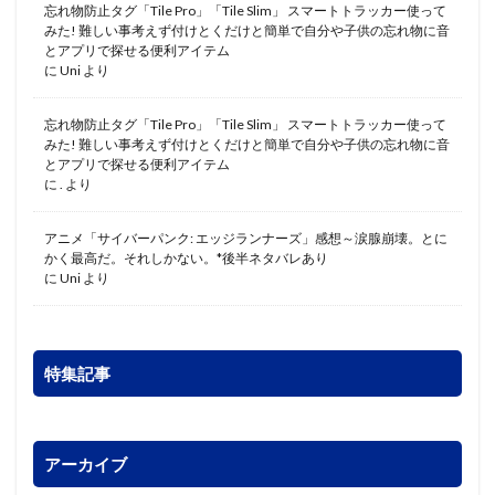
忘れ物防止タグ「Tile Pro」「Tile Slim」 スマートトラッカー使って
みた! 難しい事考えず付けとくだけと簡単で自分や子供の忘れ物に音
とアプリで探せる便利アイテム
に
Uni
より
忘れ物防止タグ「Tile Pro」「Tile Slim」 スマートトラッカー使って
みた! 難しい事考えず付けとくだけと簡単で自分や子供の忘れ物に音
とアプリで探せる便利アイテム
に
.
より
アニメ「サイバーパンク: エッジランナーズ」感想～涙腺崩壊。とに
かく最高だ。それしかない。*後半ネタバレあり
に
Uni
より
特集記事
アーカイブ