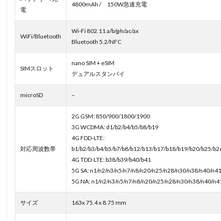
4800mAh / 150W急速充電
電
Wi-Fi 802.11 a/b/g/n/ac/ax
WiFi/Bluetooth
Bluetooth 5.2/NFC
nano SIM + eSIM
SIMスロット
デュアルスタンバイ
microSD
–
2G GSM: 850/900/1800/1900
3G WCDMA: d1/b2/b4/b5/b8/b19
4G FDD-LTE:
対応周波数帯
b1/b2/b3/b4/b5/b7/b8/b12/b13/b17/b18/b19/b20/b25/b2
4G TDD-LTE: b38/b39/b40/b41
5G SA: n1/n2/n3/n5/n7/n8/n20/n25/n28/n30/n38/n40/n4
5G NA: n1/n2/n3/n5/n7/n8/n20/n25/n28/n30/n38/n40/n4
サイズ
163x 75.4 x 8.75 mm