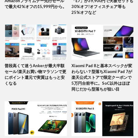
Amazonプライムデー先行セール
「E7」が39,900円で天板セットも
で最大42%オフの15,999円から。
30%オフ!オフィスチェア等も
25%オフなど
普段高くて迷うAnkerが最大半額
Xiaomi Pad 8と基本スペックが変
セール!楽天お買い物マラソンで更
わらない？型落ちXiaomi Pad 7が
にポイント還元で実質はもっと安
楽天公式ストアで限定クーポンで
くなる
5万円台前半に。SoC以外はほぼ
同じだから型落ちが狙い目