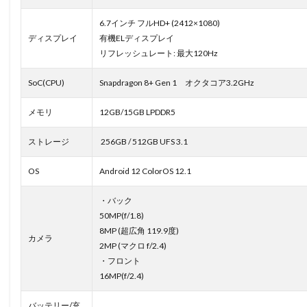
6.7インチ フルHD+ (2412×1080)
ディスプレイ
有機ELディスプレイ
リフレッシュレート: 最大120Hz
SoC(CPU)
Snapdragon 8+ Gen 1 オクタコア3.2GHz
メモリ
12GB/15GB LPDDR5
ストレージ
256GB / 512GB UFS 3.1
OS
Android 12 ColorOS 12.1
・バック
50MP(f/1.8)
8MP (超広角 119.9度)
カメラ
2MP (マクロ f/2.4)
・フロント
16MP(f/2.4)
バッテリー/充