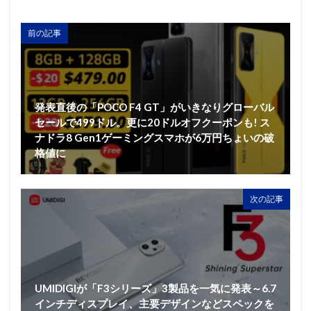
前の記事
発表直後の「POCO F4 GT」がいきなりグローバル
セールで499ドル。更に20ドルオフクーポンも! ス
ナドラ8 Gen1ゲーミングスマホが6万円ちょいの破
格値に
次の記事
UMIDIGIが「F3シリーズ」3製品を一気に発表～6.7
インチディスプレイ、主要デザインなどスペックを