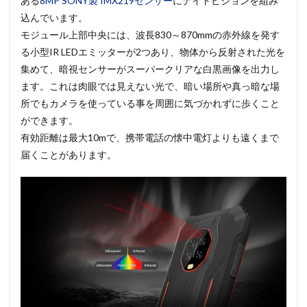
ある
8MP SONY製 IMX219センサー
にナイトビジョンを組み
込んでいます。
モジュール上部中央には、波長830～870mmの赤外線を発す
る小型IR LEDエミッターが2つあり、物体から反射された光を
集めて、暗視センサーがスーパークリアな白黒画像を出力し
ます。これは肉眼では見えない光で、暗い場所や真っ暗な場
所でもカメラを使っている事を周囲に気づかれずに歩くこと
ができます。
有効距離は最大10mで、携帯電話の懐中電灯よりも遠くまで
届くことがあります。