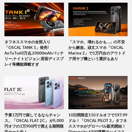
タフネススマホの全部入り
「スマホ、壊れるかも…」の不安
「OSCAL TANK 1」発売!
から解放。頑丈スマホ「OSCAL
AnTuTu60万点,20000mAhバッテ
Marine 2」で1万円台のアウトド
リー,ナイトビジョン,背面ディスプ
ア用サブ機という選択もあり
レイ等機能満載すぎ
予算1万円で探してるならチャン
10日間限定110ドルオフで197.99
ス。「OSCAL FLAT 2C」 が5,000
ドル！「OSCAL PILOT 3」タフネ
円オフの1万900円で買える期間限
ススマホがグローバル販売開始！
定セール中！
Dimensity 6300搭載のハイコス