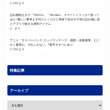
に
Uni
より
忘れ物防止タグ「Tile Pro」「Tile Slim」 スマートトラッカー使って
みた! 難しい事考えず付けとくだけと簡単で自分や子供の忘れ物に音
とアプリで探せる便利アイテム
に
.
より
アニメ「サイバーパンク: エッジランナーズ」感想～涙腺崩壊。とに
かく最高だ。それしかない。*後半ネタバレあり
に
Uni
より
特集記事
アーカイブ