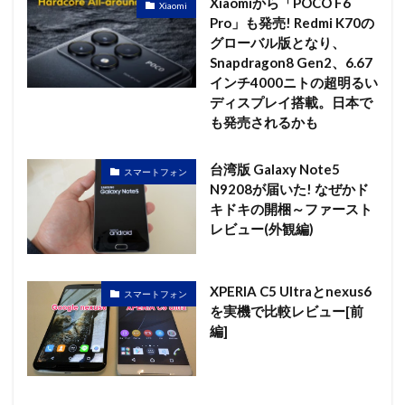
Xiaomiから「POCO F6
Xiaomi
Pro」も発売! Redmi K70の
グローバル版となり、
Snapdragon8 Gen2、6.67
インチ4000ニトの超明るい
ディスプレイ搭載。日本で
も発売されるかも
台湾版 Galaxy Note5
スマートフォン
N9208が届いた! なぜかド
キドキの開梱～ファースト
レビュー(外観編)
XPERIA C5 Ultraとnexus6
スマートフォン
を実機で比較レビュー[前
編]