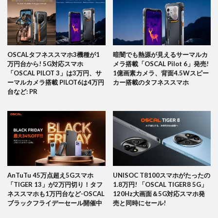
OSCALタフネススマホ3機種が1
暗闇でも熱源が見えるサーマルカ
万円台から! 5G対応スマホ
メラ搭載「OSCAL Pilot 6」発売!
「OSCAL PILOT 3」は3万円、サ
1億画素カメラ、背面4.5Wスピー
ーマルカメラ搭載 PILOT6は4万円
カー搭載のタフネススマホ
台など: PR
AnTuTu 45万点超え5Gスマホ
UNISOC T8100スマホがたったの
「TIGER 13」が2万円切り！タフ
1.8万円! 「OSCAL TIGER8 5G」
ネススマホも1万円台など-OSCAL
120Hz大画面＆5G対応スマホ発
ブラックフライデーセール開催中
売と同時にセール!