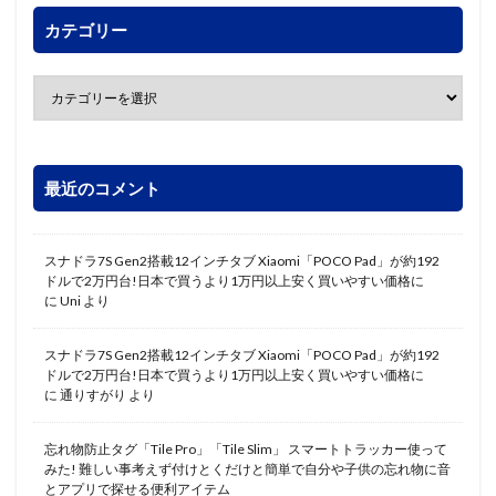
カテゴリー
最近のコメント
スナドラ7S Gen2搭載12インチタブ Xiaomi「POCO Pad」が約192
ドルで2万円台!日本で買うより1万円以上安く買いやすい価格に
に
Uni
より
スナドラ7S Gen2搭載12インチタブ Xiaomi「POCO Pad」が約192
ドルで2万円台!日本で買うより1万円以上安く買いやすい価格に
に
通りすがり
より
忘れ物防止タグ「Tile Pro」「Tile Slim」 スマートトラッカー使って
みた! 難しい事考えず付けとくだけと簡単で自分や子供の忘れ物に音
とアプリで探せる便利アイテム