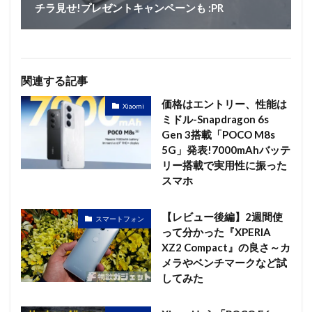
チラ見せ!プレゼントキャンペーンも :PR
関連する記事
価格はエントリー、性能は
Xiaomi
ミドル-Snapdragon 6s
Gen 3搭載「POCO M8s
5G」発表!7000mAhバッテ
リー搭載で実用性に振った
スマホ
【レビュー後編】2週間使
スマートフォン
って分かった『XPERIA
XZ2 Compact』の良さ～カ
メラやベンチマークなど試
してみた