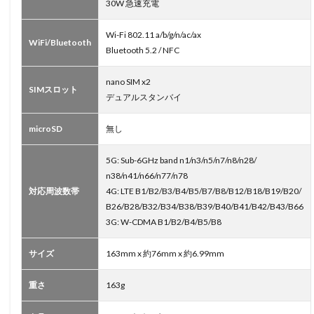
30W 急速充電
Wi-Fi 802.11 a/b/g/n/ac/ax
WiFi/Bluetooth
Bluetooth 5.2 / NFC
nano SIM x2
SIMスロット
デュアルスタンバイ
microSD
無し
5G: Sub-6GHz band n1/n3/n5/n7/n8/n28/
n38/n41/n66/n77/n78
対応周波数帯
4G: LTE B1/B2/B3/B4/B5/B7/B8/B12/B18/B19/B20/
B26/B28/B32/B34/B38/B39/B40/B41/B42/B43/B66
3G: W-CDMA B1/B2/B4/B5/B8
サイズ
163mm x 約76mm x 約6.99mm
重さ
163g