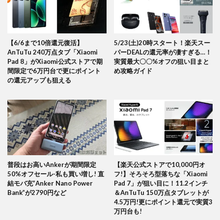
【6/6まで10倍還元復活】
5/23(土)20時スタート！楽天スー
AnTuTu 240万点タブ「Xiaomi
パーDEALの還元率が凄すぎる…！
Pad 8」がXiaomi公式ストアで期
実質最大〇〇%オフの狙い目まと
間限定で6万円台で更にポイント
め攻略ガイド
の還元アップも狙える
普段はお高いAnkerが期間限定
【楽天公式ストアで10,000円オ
50%オフセール-私も買い増し! 直
フ!】そろそろ型落ちな「Xiaomi
結モバ充”Anker Nano Power
Pad 7」が狙い目に！11.2インチ
Bank”が2790円など
＆AnTuTu 150万点タブレットが
4.5万円!更にポイント還元で実質3
万円台も!