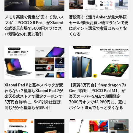
メモリ高騰で貴重な”安くて良いス
普段高くて迷うAnkerが最大半額
マホ”「POCO X8 Pro」がXiaomi
セール!楽天お買い物マラソンで更
公式楽天市場で5000円オフ!コス
にポイント還元で実質はもっと安
パ最強なのに更に割引
くなる
Xiaomi Pad 8と基本スペックが変
【実質3万円台】Snapdragon 7s
わらない？型落ちXiaomi Pad 7が
Gen 4採用「POCO Pad M1」が
楽天公式ストアで限定クーポンで
楽天スーパーSALEで期間限定
5万円台前半に。SoC以外はほぼ
7000円オフで42,980円に。更に
同じだから型落ちが狙い目
ポイント還元でもっと安くなる