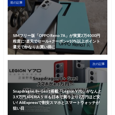
前の記事
SIMフリー版「OPPO Reno 7A」が実質2万4000円
程度に!楽天でセール+クーポン+10%以上ポイント
還元でかなりお買い得に
次の記事
Snapdragon 8+ Gen1搭載「Legion Y70」がなんと
3.9万円,XPERIA 5 Ⅲも日本で買うより2万円ほど安
い! AliExpressで割安スマホとスマートウォッチが
狙い目