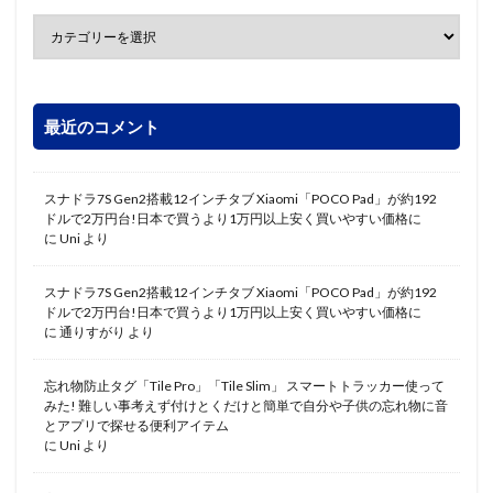
最近のコメント
スナドラ7S Gen2搭載12インチタブ Xiaomi「POCO Pad」が約192
ドルで2万円台!日本で買うより1万円以上安く買いやすい価格に
に
Uni
より
スナドラ7S Gen2搭載12インチタブ Xiaomi「POCO Pad」が約192
ドルで2万円台!日本で買うより1万円以上安く買いやすい価格に
に
通りすがり
より
忘れ物防止タグ「Tile Pro」「Tile Slim」 スマートトラッカー使って
みた! 難しい事考えず付けとくだけと簡単で自分や子供の忘れ物に音
とアプリで探せる便利アイテム
に
Uni
より