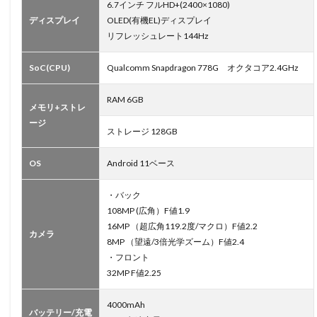
6.7インチ フルHD+(2400×1080)
ディスプレイ
OLED(有機EL)ディスプレイ
リフレッシュレート144Hz
SoC(CPU)
Qualcomm Snapdragon 778G オクタコア2.4GHz
RAM 6GB
メモリ+ストレ
ージ
ストレージ 128GB
OS
Android 11ベース
・バック
108MP (広角）F値1.9
16MP （超広角119.2度/マクロ）F値2.2
カメラ
8MP （望遠/3倍光学ズーム）F値2.4
・フロント
32MP F値2.25
4000mAh
バッテリー/充電