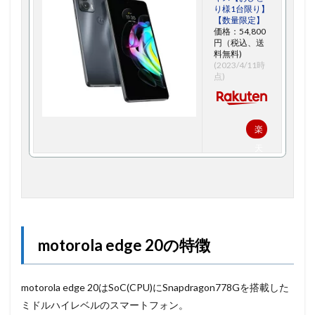
り様1台限り】
【数量限定】
価格：54,800
円（税込、送
料無料)
(2023/4/11時
点)
楽
天
で
購
入
motorola edge 20の特徴
motorola edge 20はSoC(CPU)にSnapdragon778Gを搭載した
ミドルハイレベルのスマートフォン。