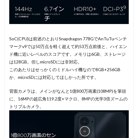
SoC(CPU)は前述のとおりSnapdragon 778GでAnTuTuベンチ
マークv9では50万点を軽く超えて約53万点前後と、ハイエン
ド機に近いレベルのスコアです。メモリは6GB、ストレージ
は128GB。但しmicroSDには非対応。
このあたりはせっかくのミドルハイ機なので8GB+256GB
か、microSDには対応してほしかった所です。
背面カメラは、メインがなんと1億800万画素(108MP)を筆頭
に、16MPの超広角119.2度+マクロ、8MPの光学3倍ズームの
トリプルカメラ。