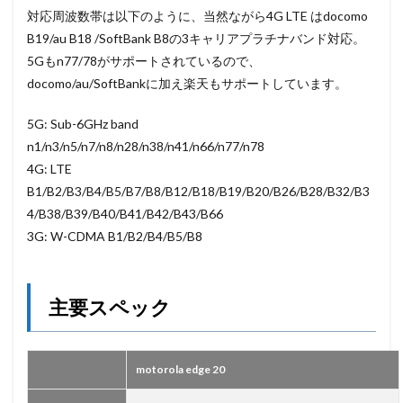
対応周波数帯は以下のように、当然ながら4G LTE はdocomo
B19/au B18 /SoftBank B8の3キャリアプラチナバンド対応。
5Gもn77/78がサポートされているので、
docomo/au/SoftBankに加え楽天もサポートしています。
5G: Sub-6GHz band
n1/n3/n5/n7/n8/n28/n38/n41/n66/n77/n78
4G: LTE
B1/B2/B3/B4/B5/B7/B8/B12/B18/B19/B20/B26/B28/B32/B3
4/B38/B39/B40/B41/B42/B43/B66
3G: W-CDMA B1/B2/B4/B5/B8
主要スペック
motorola edge 20