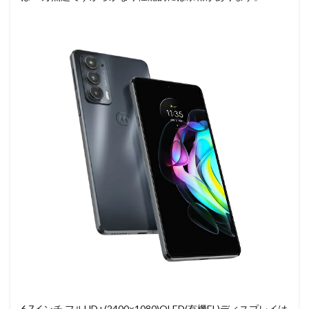
6.7インチ フルHD+(2400×1080)OLED(有機EL)ディスプレイは