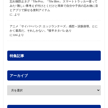
忘れ物防止タグ「Tile Pro」「Tile Slim」 スマートトラッカー使って
みた! 難しい事考えず付けとくだけと簡単で自分や子供の忘れ物に音
とアプリで探せる便利アイテム
に
.
より
アニメ「サイバーパンク: エッジランナーズ」感想～涙腺崩壊。とに
かく最高だ。それしかない。*後半ネタバレあり
に
Uni
より
特集記事
アーカイブ