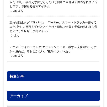
みた! 難しい事考えず付けとくだけと簡単で自分や子供の忘れ物に音
とアプリで探せる便利アイテム
に
Uni
より
忘れ物防止タグ「Tile Pro」「Tile Slim」 スマートトラッカー使って
みた! 難しい事考えず付けとくだけと簡単で自分や子供の忘れ物に音
とアプリで探せる便利アイテム
に
.
より
アニメ「サイバーパンク: エッジランナーズ」感想～涙腺崩壊。とに
かく最高だ。それしかない。*後半ネタバレあり
に
Uni
より
特集記事
アーカイブ