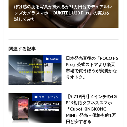
ぼけ感のある写真が撮れるか?1万円台でデュアルレ
ンズカメラスマホ「OUKITEL U20 Plus」の実力を
試してみた
関連する記事
日本発売直後の「POCO F6
Xiaomi
Pro」公式ストアより楽天
市場で買うほうが実質かな
りオトク。
【9,719円!】4インチの4G
スマートフォン
B19対応タフネススマホ
「Cubot KINGKONG
MINI」発売～価格も約1万
円と安すぎる