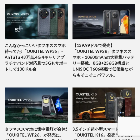
こんなかっこいいタフネススマホ
【139.99ドルで発売】
待ってた!「OUKITEL WP35」-
「OUKITEL WP28」タフネスス
AnTuTu 43万点,4G 4キャリアプ
マホ – 10600mAhの大容量バッテ
ラチナバンド対応且つ5Gもサポー
リー搭載、8GB+256GB構成と
トして100ドル台
UNISOC T606搭載で低価格なが
らもそこそこパワフル。
タフネススマホに懐中電灯が合体!
3.5インチ超小型スマートフォン
「OUKITEL WP26」が発売に。
「OUKITEL K16」発売!ランボル