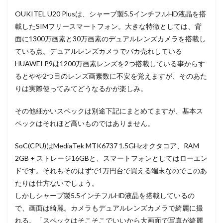
OUKITEL U20 Plusは、シャープ製5.5インチフルHD液晶を搭
載したSIMフリースマートフォン。大きな特徴としては、背
面に1300万画素と30万画素のデュアルレンズカメラを搭載し
ている点。デュアルレンズカメラでバカ売れしている
HUAWEI P9は1200万画素レンズを2つ搭載している事からす
るとやや2つ目のレンズ画素数に不安を覚えますが、そのあた
りは実際使ってみてどうなるかが楽しみ。
その他細かいスペックは別途下記にまとめてますが、基本ス
ペックはそれほど高いものではありません。
SoC(CPU)はMediaTek MTK6737 1.5GHzオクタコア、RAM
2GB + ストレージ16GBと、スマートフォンとしてはローエン
ドです。それもそのはずで1万円台で買える端末なのでこのあ
たりは仕方ないでしょう。
しかしシャープ製5.5インチフルHD液晶を搭載しているの
で、画面は綺麗。カメラもデュアルレンズカメラで綺麗に撮
れる。「スペックはそこそこでいいから大画面で写真が綺麗