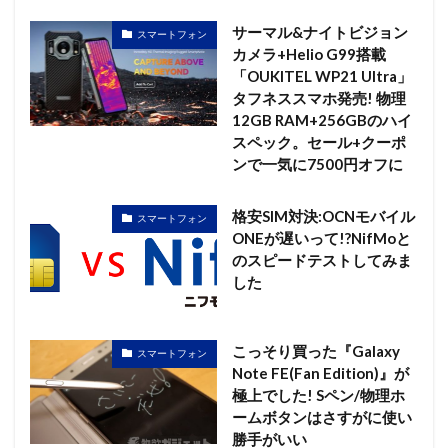
サーマル&ナイトビジョン
スマートフォン
カメラ+Helio G99搭載
「OUKITEL WP21 Ultra」
タフネススマホ発売! 物理
12GB RAM+256GBのハイ
スペック。セール+クーポ
ンで一気に7500円オフに
格安SIM対決:OCNモバイル
スマートフォン
ONEが遅いって!?NifMoと
のスピードテストしてみま
した
こっそり買った『Galaxy
スマートフォン
Note FE(Fan Edition)』が
極上でした! Sペン/物理ホ
ームボタンはさすがに使い
勝手がいい