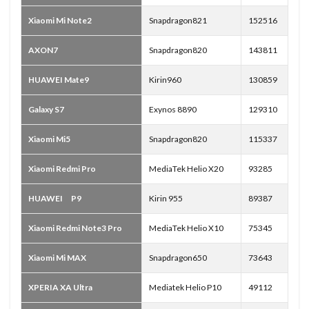
Xiaomi Mi Note2
Snapdragon821
152516
AXON7
Snapdragon820
143811
HUAWEI Mate9
Kirin960
130859
Galaxy S7
Exynos 8890
129310
Xiaomi Mi5
Snapdragon820
115337
Xiaomi Redmi Pro
MediaTek Helio X20
93285
HUAWEI P9
Kirin 955
89387
Xiaomi Redmi Note3 Pro
MediaTek Helio X10
75345
Xiaomi Mi MAX
Snapdragon650
73643
XPERIA XA Ultra
Mediatek Helio P10
49112