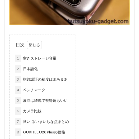
目次
1
空きストレージ容量
2
日本語化
3
指紋認証の精度はまあまあ
4
ベンチマーク
5
液晶は綺麗で視野角もいい
6
カメラ比較
7
良い点/いまいちな点まとめ
8
OUKITEL U20 Plusの価格