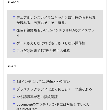
●Good
デュアルレンズカメラはちゃんとぼけ感のある写真
が撮れる。画質もそこそこ綺麗。
発色も視野角もいい5.5インチフルHDのディスプレ
イ
ゲームさえしなければもっさりしない操作性
これだけ出来て1万円台後半の価格
●Bad
5.5インチにしては196gとやや重い
プラスチックボディはよく見るとチープ感がある
やや認識率が悪い指紋認証
docomo系のプラチナバンドには対応していない
(B1/3/7/8/20)