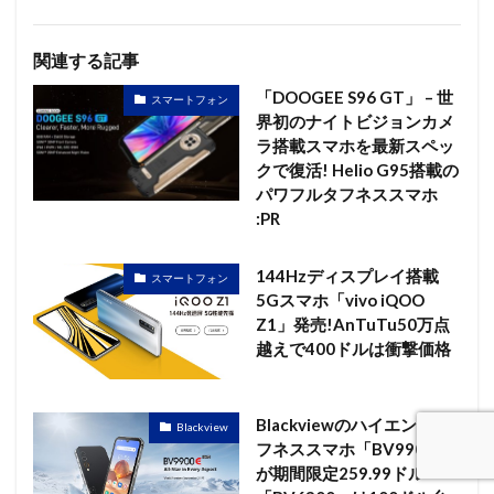
関連する記事
「DOOGEE S96 GT」 – 世
スマートフォン
界初のナイトビジョンカメ
ラ搭載スマホを最新スペッ
クで復活! Helio G95搭載の
パワフルタフネススマホ
:PR
144Hzディスプレイ搭載
スマートフォン
5Gスマホ「vivo iQOO
Z1」発売!AnTuTu50万点
越えで400ドルは衝撃価格
Blackviewのハイエンドタ
Blackview
フネススマホ「BV9900E」
が期間限定259.99ドル～