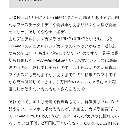
U20 Plusは1万円台という価格に見合った部分もあります。例
えばプラスチックボディや認識率があまり良くない指紋認証
センサー、そしてやや重いボディ。
またデュアルレンズカメラは13MP+0.3MPというちょっと
HUAWEIのデュアルレンズカメラのスペックからは「疑似的
なものでは?」とあまり期待してなかったのですが、見事に裏
切られました。HUAWEI Mate9というスマホカメラでは最高
峰のものと比較してしまったので、若干色合いの強い写真は
マイナスにも見えますが、あくまでこの価格帯のスマホです
から充分健闘しています。(1万円台のスマホカメラはメモ程
度にしか使えないものもたくさんあるので)
それでいて、画面は綺麗で視野角も高く、解像度はフルHDで
見やすい。スマホに求めるものが、大画面、カメラ画質(そし
てHUAWEI P9/P10のようなデュアルレンズカメラに憧れてい
る)、あとは予算が2万円以下というなら、OUKITEL U20 Plus