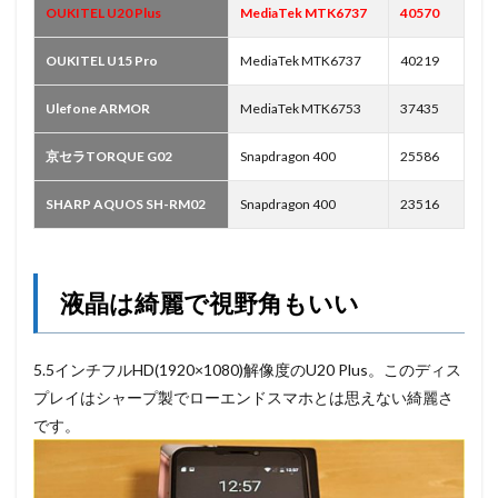
OUKITEL U20 Plus
MediaTek MTK6737
40570
OUKITEL U15 Pro
MediaTek MTK6737
40219
Ulefone ARMOR
MediaTek MTK6753
37435
京セラTORQUE G02
Snapdragon 400
25586
SHARP AQUOS SH-RM02
Snapdragon 400
23516
液晶は綺麗で視野角もいい
5.5インチフルHD(1920×1080)解像度のU20 Plus。このディス
プレイはシャープ製でローエンドスマホとは思えない綺麗さ
です。