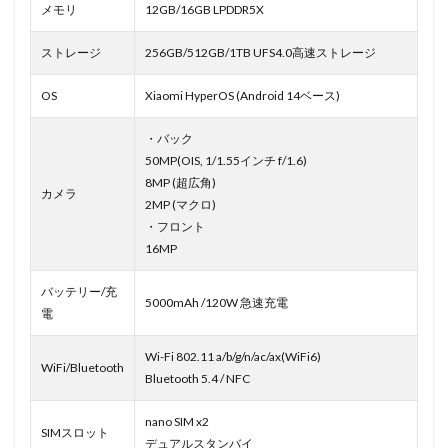
メモリ
12GB/16GB LPDDR5X
ストレージ
256GB/512GB/1TB UFS4.0高速ストレージ
OS
Xiaomi HyperOS (Android 14ベース)
・バック
50MP(OIS, 1/1.55インチ f/1.6)
8MP (超広角)
カメラ
2MP (マクロ)
・フロント
16MP
バッテリー/充
5000mAh /120W 急速充電
電
Wi-Fi 802.11 a/b/g/n/ac/ax(WiFi6)
WiFi/Bluetooth
Bluetooth 5.4 / NFC
nano SIM x2
SIMスロット
デュアルスタンバイ