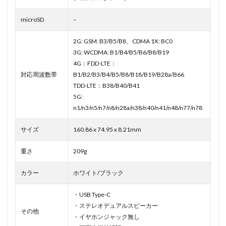
microSD
–
2G: GSM: B3/B5/B8、CDMA 1X: BC0
3G: WCDMA: B1/B4/B5/B6/B8/B19
4G：FDD-LTE：
対応周波数帯
B1/B2/B3/B4/B5/B8/B18/B19/B28a/B66
TDD-LTE：B38/B40/B41
5G:
n1/n3/n5/n7/n8/n28a/n38/n40/n41/n48/n77/n78
サイズ
160.86 x 74.95 x 8.21mm
重さ
209g
カラー
ホワイト/ブラック
・USB Type-C
・ステレオデュアルスピーカー
その他
・イヤホンジャック無し