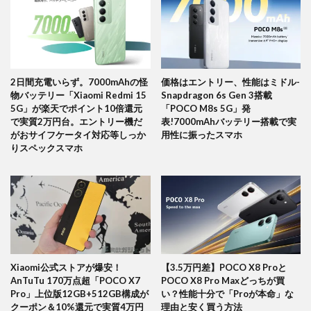
2日間充電いらず。7000mAhの怪
価格はエントリー、性能はミドル-
物バッテリー「Xiaomi Redmi 15
Snapdragon 6s Gen 3搭載
5G」が楽天でポイント10倍還元
「POCO M8s 5G」発
で実質2万円台。エントリー機だ
表!7000mAhバッテリー搭載で実
がおサイフケータイ対応等しっか
用性に振ったスマホ
りスペックスマホ
Xiaomi公式ストアが爆安！
【3.5万円差】POCO X8 Proと
AnTuTu 170万点超「POCO X7
POCO X8 Pro Maxどっちが買
Pro」上位版12GB+512GB構成が
い？性能十分で「Proが本命」な
クーポン＆10%還元で実質4万円
理由と安く買う方法