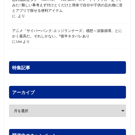
みた! 難しい事考えず付けとくだけと簡単で自分や子供の忘れ物に音
とアプリで探せる便利アイテム
に
.
より
アニメ「サイバーパンク: エッジランナーズ」感想～涙腺崩壊。とに
かく最高だ。それしかない。*後半ネタバレあり
に
Uni
より
特集記事
アーカイブ