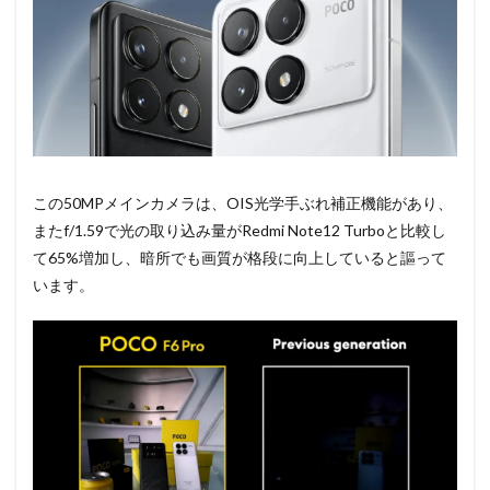
この50MPメインカメラは、OIS光学手ぶれ補正機能があり、
またf/1.59で光の取り込み量がRedmi Note12 Turboと比較し
て65%増加し、暗所でも画質が格段に向上していると謳って
います。