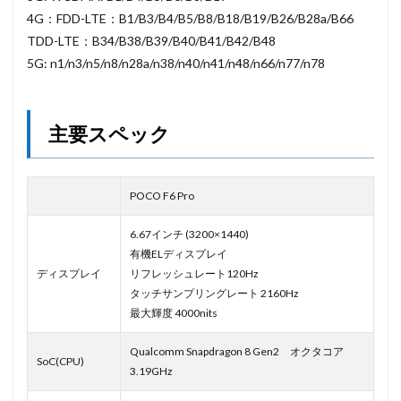
4G：FDD-LTE：B1/B3/B4/B5/B8/B18/B19/B26/B28a/B66
TDD-LTE：B34/B38/B39/B40/B41/B42/B48
5G: n1/n3/n5/n8/n28a/n38/n40/n41/n48/n66/n77/n78
主要スペック
POCO F6 Pro
6.67インチ (3200×1440)
有機ELディスプレイ
ディスプレイ
リフレッシュレート120Hz
タッチサンプリングレート 2160Hz
最大輝度 4000nits
Qualcomm Snapdragon 8 Gen2 オクタコア
SoC(CPU)
3.19GHz