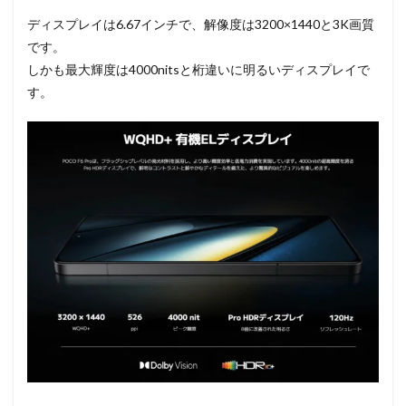
ディスプレイは6.67インチで、解像度は3200×1440と3K画質
です。
しかも最大輝度は4000nitsと桁違いに明るいディスプレイで
す。