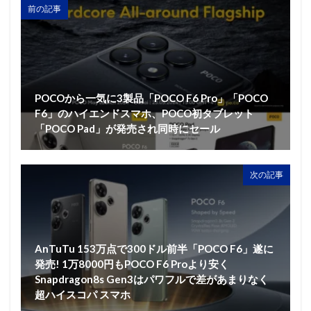
前の記事
POCOから一気に3製品「POCO F6 Pro」「POCO
F6」のハイエンドスマホ、POCO初タブレット
「POCO Pad」が発売され同時にセール
次の記事
AnTuTu 153万点で300ドル前半「POCO F6」遂に
発売! 1万8000円もPOCO F6 Proより安く
Snapdragon8s Gen3はパワフルで差があまりなく
超ハイスコパ スマホ