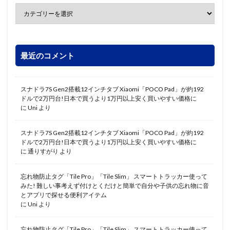
最近のコメント
スナドラ7S Gen2搭載12インチタブ Xiaomi「POCO Pad」が約192
ドルで2万円台!日本で買うより1万円以上安く買いやすい価格に
に
Uni
より
スナドラ7S Gen2搭載12インチタブ Xiaomi「POCO Pad」が約192
ドルで2万円台!日本で買うより1万円以上安く買いやすい価格に
に
通りすがり
より
忘れ物防止タグ「Tile Pro」「Tile Slim」 スマートトラッカー使って
みた! 難しい事考えず付けとくだけと簡単で自分や子供の忘れ物に音
とアプリで探せる便利アイテム
に
Uni
より
忘れ物防止タグ「Tile Pro」「Tile Slim」 スマートトラッカー使って