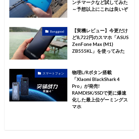
ンチマークなど試してみた
～予想以上にこれは良いぞ
【実機レビュー】今更だけ
Banggood
ど8,722円のスマホ「ASUS
ZenFone Max (M1)
ZB555KL」を使ってみた
物理L/Rボタン搭載
スマートフォン
「XIaomi BlackShark 4
Pro」が発売!
RAMDISK/SSDで更に爆速
化した最上位ゲーミングス
マホ