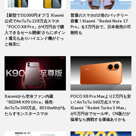
【新型で10,000円オフ!】Xiaomi
普通のスマホの2倍のバッテリー
公式でAnTuTu 228万点スマホ
容量！Xiaomi「Redmi Note 17
「POCO X8 Pro」が4万円台で購
Pro」を3万円台で。日本発売の可
入できるセール開催!さらにポイン
能性も
ト還元もありハイエンド機がぐっ
と格安に
Xaiomiから空冷ファン内蔵
POCO X8 Pro Maxより2万円も安
「REDMI K90 Ultra」発売-
い! AnTuTu 360万点スマホ
AnTuTu 300万点、8550mAhがも
Xiaomi「Redmi Turbo 5 Max」
たらすモンスタースマホ
が5万円台でセール中。CN版だが
猛者なら挑戦する価値ありかも