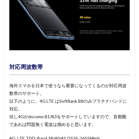
対応周波数帯
海外スマホを日本で使うなら重要になってくるのが対応周波
数帯のサポート。
以下のように、4G LTE はSoftBank B8のみプラチナバンドに
対応。
但し4Gがdocomo B1/B3をサポートしていますので、首都圏
であれば問題無く電波は掴めると思います。
4G: LTE TDD: Band 38/40/41 (2535-2655MHz)