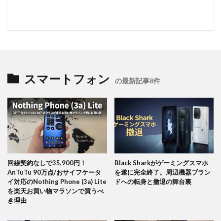
スマートフォン
の最新記事8件
回線契約なしで35,900円！
Black Sharkがゲーミングスマホ
AnTuTu 90万点/おサイフケータ
を遂に完全終了。周辺機器ブラン
イ対応のNothing Phone (3a) Lite
ドへの転身と撤退の舞台裏
を楽天お買い物マラソンで買うべ
き理由