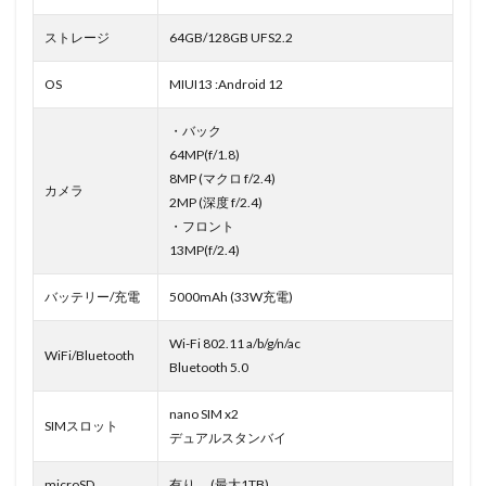
ストレージ
64GB/128GB UFS2.2
OS
MIUI13 :Android 12
・バック
64MP(f/1.8)
8MP (マクロ f/2.4)
カメラ
2MP (深度 f/2.4)
・フロント
13MP(f/2.4)
バッテリー/充電
5000mAh (33W充電)
Wi-Fi 802.11 a/b/g/n/ac
WiFi/Bluetooth
Bluetooth 5.0
nano SIM x2
SIMスロット
デュアルスタンバイ
microSD
有り (最大1TB)