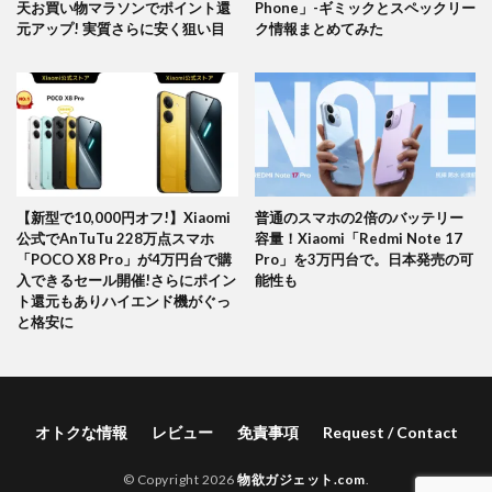
天お買い物マラソンでポイント還
Phone」-ギミックとスペックリー
元アップ! 実質さらに安く狙い目
ク情報まとめてみた
【新型で10,000円オフ!】Xiaomi
普通のスマホの2倍のバッテリー
公式でAnTuTu 228万点スマホ
容量！Xiaomi「Redmi Note 17
「POCO X8 Pro」が4万円台で購
Pro」を3万円台で。日本発売の可
入できるセール開催!さらにポイン
能性も
ト還元もありハイエンド機がぐっ
と格安に
オトクな情報
レビュー
免責事項
Request / Contact
© Copyright 2026
物欲ガジェット.com
.