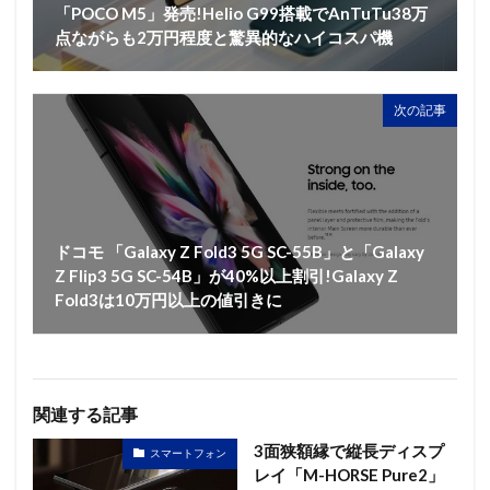
「POCO M5」発売!Helio G99搭載でAnTuTu38万
点ながらも2万円程度と驚異的なハイコスパ機
次の記事
ドコモ 「Galaxy Z Fold3 5G SC-55B」と「Galaxy
Z Flip3 5G SC-54B」が40%以上割引!Galaxy Z
Fold3は10万円以上の値引きに
関連する記事
3面狭額縁で縦長ディスプ
スマートフォン
レイ「M-HORSE Pure2」