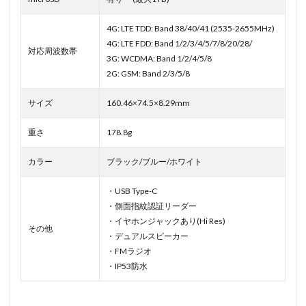
4G: LTE TDD: Band 38/40/41 (2535-2655MHz)
4G: LTE FDD: Band 1/2/3/4/5/7/8/20/28/
対応周波数帯
3G: WCDMA: Band 1/2/4/5/8
2G: GSM: Band 2/3/5/8
サイズ
160.46×74.5×8.29mm
重さ
178.8g
カラー
ブラック/ブルー/ホワイト
・USB Type-C
・側面指紋認証リーダー
・イヤホンジャックあり(Hi Res)
その他
・デュアルスピーカー
・FMラジオ
・IP53防水