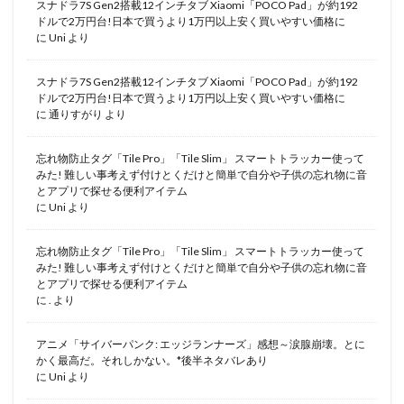
スナドラ7S Gen2搭載12インチタブ Xiaomi「POCO Pad」が約192
ドルで2万円台!日本で買うより1万円以上安く買いやすい価格に
に
Uni
より
スナドラ7S Gen2搭載12インチタブ Xiaomi「POCO Pad」が約192
ドルで2万円台!日本で買うより1万円以上安く買いやすい価格に
に
通りすがり
より
忘れ物防止タグ「Tile Pro」「Tile Slim」 スマートトラッカー使って
みた! 難しい事考えず付けとくだけと簡単で自分や子供の忘れ物に音
とアプリで探せる便利アイテム
に
Uni
より
忘れ物防止タグ「Tile Pro」「Tile Slim」 スマートトラッカー使って
みた! 難しい事考えず付けとくだけと簡単で自分や子供の忘れ物に音
とアプリで探せる便利アイテム
に
.
より
アニメ「サイバーパンク: エッジランナーズ」感想～涙腺崩壊。とに
かく最高だ。それしかない。*後半ネタバレあり
に
Uni
より