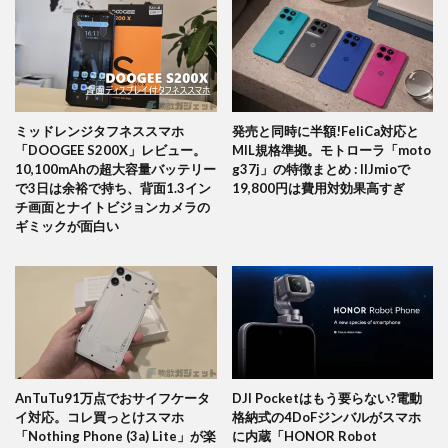
ミッドレンジタフネススマホ
発売と同時に半額!FeliCa対応と
「DOOGEE S200X」レビュー。
MIL規格準拠。モトローラ「moto
10,100mAhの超大容量バッテリー
g37j」の特徴まとめ : IIJmioで
で3日は余裕で持ち、背面1.3イン
19,800円は費用対効果高すぎ
チ画面とナイトビジョンカメラの
ギミックが面白い
AnTuTu91万点でおサイフケータ
DJI Pocketはもう要らない?電動
イ対応。コレ買っとけスマホ
格納式の4DoFジンバルがスマホ
「Nothing Phone (3a) Lite」が楽
に内蔵「HONOR Robot