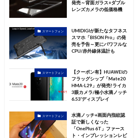
発売～背面ガラス+ダブル
レンズカメラの低価格機
UMIDIGIが新たなタフネス
スマートフォン
スマホ「BISON Pro」の発
売を予告～更にパワフルな
CPU/赤外線体温計も
【クーポン有】HUAWEIの
スマートフォン
フラッグシップ「Mate20
HMA-L29」が発売!ライカ
3眼カメラ/極小水滴ノッチ
6.53’ディスプレイ
水滴ノッチ+画面内指紋認
スマートフォン
証で新しくなった
「OnePlus 6T」ファース
ト・インプレッションレビ