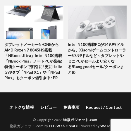
タブレットメーカーN-ONEから
Intel N100搭載PCが149.99ドル
AMD Ryzen 7 8845HS搭載
から、Xiaomiゲームコントローラ
「NBook Ultra」Intel N100搭載
ー57.99ドルなど～タブレットや
「NBook Plus」ノートPCが発売!
ミニPCがセールより安くな
特価クーポンで割引に! 更にHelio
る!Banggoodセール/クーポンま
G99タブ「NPad X1」や「NPad
とめ
Plus」もクーポン値引き中 : PR
オトクな情報
レビュー
免責事項
Request / Contact
© Copyright 2026
物欲ガジェット.com
.
物欲ガジェット.com by
FIT-Web Create
. Powered by
WordPress
.