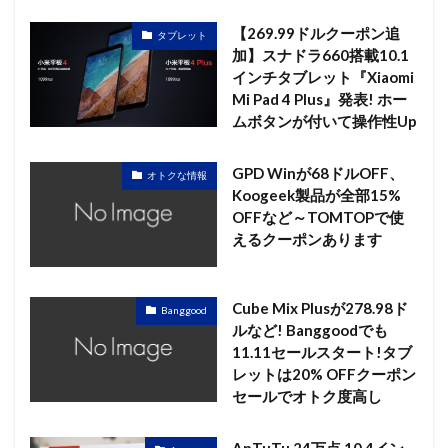
【269.99ドルクーポン追
タブレット
加】スナドラ660搭載10.1
インチタブレット『Xiaomi
Mi Pad 4 Plus』発表! ホー
ムボタンが付いて操作性Up
GPD Winが68ドルOFF、
オトクな情報
Koogeek製品が全部15%
OFFなど～TOMTOPで使
えるクーポンあります
Cube Mix Plusが278.98ド
Banggood
ルなど! Banggoodでも
11.11セールスタート!タブ
レットは20% OFFクーポン
セールでオトク度高し
AnTuTu 24万点 10.4イン