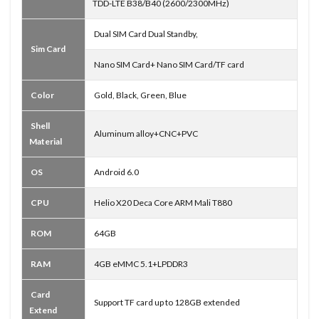
TDD-LTE B38/B40 (2600/2300MHz)
Dual SIM Card Dual Standby,
Sim Card
Nano SIM Card+ Nano SIM Card/TF card
Color
Gold, Black, Green, Blue
Shell
Aluminum alloy+CNC+PVC
Material
OS
Android 6.0
CPU
Helio X20 Deca Core ARM Mali T880
ROM
64GB
RAM
4GB eMMC 5.1+LPDDR3
Card
Support TF card up to 128GB extended
Extend