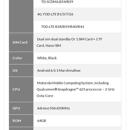
TD-SCDMA B34/B39
4G: FDD-LTE B1/3/7/26
TDD-LTE B38/B39/B40/B41
Dual sim dual standby Or 1 SIM Card + 1 TF
SIM Card
Card, Nano-SIM
Color
White, Black
OS
Android 6.0.1 Marshmallow
Motorola Mobile Computing System, including
CPU
Qualcomm® Snapdragon™ 625 processor – 2 GHz
Octa-Core
GPU
Adreno 506 650MHz
ROM
64GB