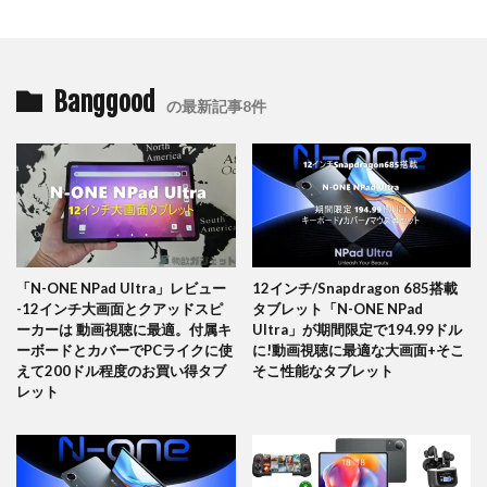
Banggood
の最新記事8件
「N-ONE NPad Ultra」レビュー
12インチ/Snapdragon 685搭載
-12インチ大画面とクアッドスピ
タブレット「N-ONE NPad
ーカーは 動画視聴に最適。付属キ
Ultra」が期間限定で194.99ドル
ーボードとカバーでPCライクに使
に!動画視聴に最適な大画面+そこ
えて200ドル程度のお買い得タブ
そこ性能なタブレット
レット