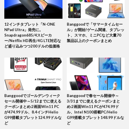
12インチタブレット「N-ONE
Banggoodで「サマータイムセー
NPad Ultra」発売に。
ル」が開始!ゲーム関連、タブレッ
Snapdragon685/4スピーカ
ト、スマホ、ミニPCなど大量70
ー/Netflix HD再生/4G LTE対応な
製品以上のクーポンまとめ
ど盛り込みつつ200ドルの低価格
Banggoodでゴールデンウィーク
Banggoodで春セール開催中～
セール開催中～5/12までに使える
3/31までに使えるクーポンまと
クーポンまとめ:2画面Win11 PC
め:2画面Win11 PCが474.99ド
が474.99ドル、8.4インチHelio
ル、Intel N100搭載PC/Helio
G99搭載タブレット124.99ドルな
G99搭載タブレット148.99ドルな
ど
ど