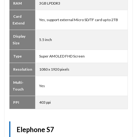
RAM
3GB LPDDR3
Card
Yes, support external Micro SD/TF card up to 2TB
Extend
Display
5.5 inch
Size
Type
Super AMOLED FHD Screen
Resolution
1080 x 1920 pixels
Multi-
Yes
Touch
PPI
403 ppi
Elephone S7