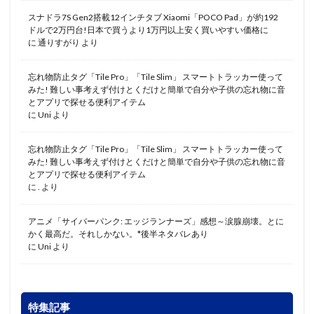
スナドラ7S Gen2搭載12インチタブ Xiaomi「POCO Pad」が約192
ドルで2万円台!日本で買うより1万円以上安く買いやすい価格に
に
通りすがり
より
忘れ物防止タグ「Tile Pro」「Tile Slim」 スマートトラッカー使って
みた! 難しい事考えず付けとくだけと簡単で自分や子供の忘れ物に音
とアプリで探せる便利アイテム
に
Uni
より
忘れ物防止タグ「Tile Pro」「Tile Slim」 スマートトラッカー使って
みた! 難しい事考えず付けとくだけと簡単で自分や子供の忘れ物に音
とアプリで探せる便利アイテム
に
.
より
アニメ「サイバーパンク: エッジランナーズ」感想～涙腺崩壊。とに
かく最高だ。それしかない。*後半ネタバレあり
に
Uni
より
特集記事