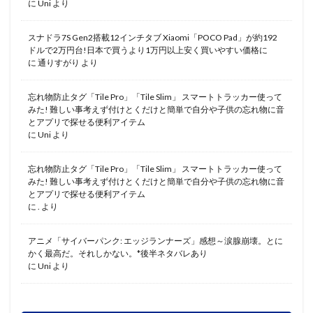
に
Uni
より
スナドラ7S Gen2搭載12インチタブ Xiaomi「POCO Pad」が約192
ドルで2万円台!日本で買うより1万円以上安く買いやすい価格に
に
通りすがり
より
忘れ物防止タグ「Tile Pro」「Tile Slim」 スマートトラッカー使って
みた! 難しい事考えず付けとくだけと簡単で自分や子供の忘れ物に音
とアプリで探せる便利アイテム
に
Uni
より
忘れ物防止タグ「Tile Pro」「Tile Slim」 スマートトラッカー使って
みた! 難しい事考えず付けとくだけと簡単で自分や子供の忘れ物に音
とアプリで探せる便利アイテム
に
.
より
アニメ「サイバーパンク: エッジランナーズ」感想～涙腺崩壊。とに
かく最高だ。それしかない。*後半ネタバレあり
に
Uni
より