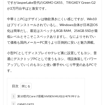
ですがJasperLake世代のGXMO GX55、TRIGKEY Green G2
が2万円台半ばと激安です。
中華ミニPCはデザインは物欲沸きにくい感じですが、Win10
はプリインストールされているし、Windows自体が日本語OS
化は簡単だし、最近はスペックも8GB RAM、256GB SSDが最
低レベルとそこそこスペックありますし、なによりそれでい
て価格も国内メーカーPC買うより圧倒的に安いと魅力満載。
小型PCとしてディスプレイやテレビ裏に設置してもヨシ、普
通にデスクトップPCとして使うもヨシ、増設換装してパワー
アップしていくのもヨシと使い勝手やいじり甲斐のあるPCで
す。
目次
1
第10世代Core i7搭載 NVISEN MU02が479.99ドル
2
GXMO GX55