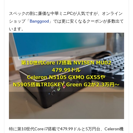
スペックの割に廉価な中華ミニPCが人気ですが、オンライン
ショップ「
Banggood
」では更に安くなるクーポンが多数出て
います。
特に第10世代Core i7搭載で479.99ドルと5万円台、Celeron機