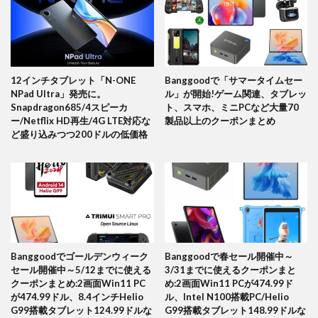
12インチタブレット「N-ONE
Banggoodで「サマータイムセー
NPad Ultra」発売に。
ル」が開始!ゲーム関連、タブレッ
Snapdragon685/4スピーカ
ト、スマホ、ミニPCなど大量70
ー/Netflix HD再生/4G LTE対応な
製品以上のクーポンまとめ
ど盛り込みつつ200ドルの低価格
Banggoodでゴールデンウィーク
Banggoodで春セール開催中～
セール開催中～5/12までに使える
3/31までに使えるクーポンまと
クーポンまとめ:2画面Win11 PC
め:2画面Win11 PCが474.99ド
が474.99ドル、8.4インチHelio
ル、Intel N100搭載PC/Helio
G99搭載タブレット124.99ドルな
G99搭載タブレット148.99ドルな