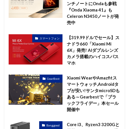
ンチノートにOndaも参戦
『Onda Xiaoma 41』も
Celeron N3450ノートが発
売中
【319.99ドルでセール】ス
スマートフォン
ナドラ660「Xiaomi Mi
6X」発売! AIダブルレンズ
カメラ搭載のハイコスパス
マホ
Xiaomi WearやAmazfitス
GearBest
マートウォッチ,Androidタ
ブが安い!サンタmicroSDも
ある～Gearbestで「ブラ
ックフライデー」本セール
開催中
Core i3、Ryzen3 3200Gと
Banggood