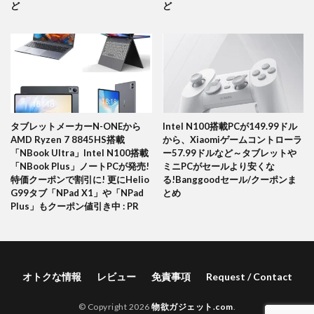
ど
ど
タブレットメーカーN-ONEから
Intel N100搭載PCが149.99ドル
AMD Ryzen 7 8845HS搭載
から、Xiaomiゲームコントローラ
「NBook Ultra」Intel N100搭載
ー57.99ドルなど～タブレットや
「NBook Plus」ノートPCが発売!
ミニPCがセールより安くな
特価クーポンで割引に! 更にHelio
る!Banggoodセール/クーポンま
G99タブ「NPad X1」や「NPad
とめ
Plus」もクーポン値引き中 : PR
オトクな情報
レビュー
免責事項
Request / Contact
© Copyright 2026
物欲ガジェット.com
.