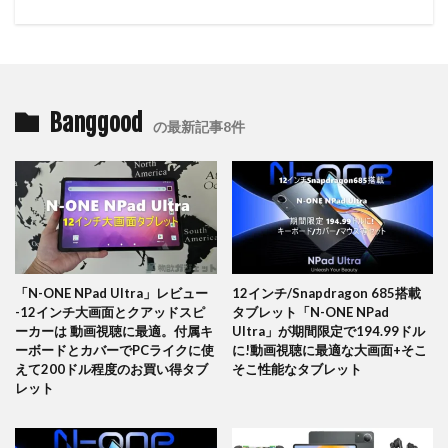
Banggood
の最新記事8件
「N-ONE NPad Ultra」レビュー
12インチ/Snapdragon 685搭載
-12インチ大画面とクアッドスピ
タブレット「N-ONE NPad
ーカーは 動画視聴に最適。付属キ
Ultra」が期間限定で194.99ドル
ーボードとカバーでPCライクに使
に!動画視聴に最適な大画面+そこ
えて200ドル程度のお買い得タブ
そこ性能なタブレット
レット