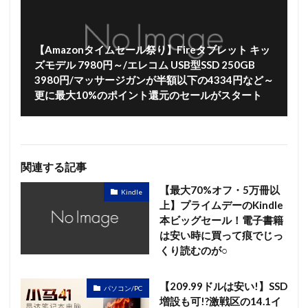
【Amazonタイムセール祭り】Fireタブレット キッ
ズモデル 7980円～/エレコム USB型SSD 250GB
3980円/マッサージガンが半額以下の4334円など～
更に最大10%のポイント還元のセールがスタート
関連する記事
【最大70%オフ・5万冊以
Kindle
上】プライムデーのKindle
本ビッグセール！電子書籍
は安い時に買って痕でじっ
くり読むのが○
【209.99ドルは安い!】SSD
パソコン/PC
増設も可!?激戦区の14.1イ