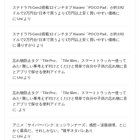
スナドラ7S Gen2搭載12インチタブ Xiaomi「POCO Pad」が約192
ドルで2万円台!日本で買うより1万円以上安く買いやすい価格に
に
Uni
より
スナドラ7S Gen2搭載12インチタブ Xiaomi「POCO Pad」が約192
ドルで2万円台!日本で買うより1万円以上安く買いやすい価格に
に
通りすがり
より
忘れ物防止タグ「Tile Pro」「Tile Slim」 スマートトラッカー使って
みた! 難しい事考えず付けとくだけと簡単で自分や子供の忘れ物に音
とアプリで探せる便利アイテム
に
Uni
より
忘れ物防止タグ「Tile Pro」「Tile Slim」 スマートトラッカー使って
みた! 難しい事考えず付けとくだけと簡単で自分や子供の忘れ物に音
とアプリで探せる便利アイテム
に
.
より
アニメ「サイバーパンク: エッジランナーズ」感想～涙腺崩壊。とに
かく最高だ。それしかない。*後半ネタバレあり
に
Uni
より