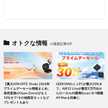
オトクな情報
の最新記事8件
【最大30%OFF】Shokz 2026年
GEEKOMのミニPCが最大30%オ
プライムデーセール情報まとめ。
フ。AIR12 Liteが最安3万円台か
発売直後のOpen Dots2がもう
らローカルAI環境Ryzen AI 9搭載
10%オフ!その他限定キットなど
A9 Maxも対象に
プレゼントもあり