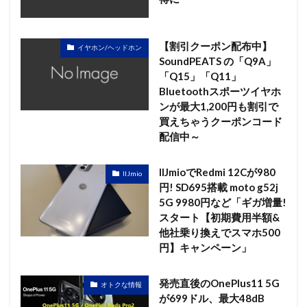
【割引クーポン配布中】
イヤホン/ヘッドホン
SoundPEATS の「Q9A」
「Q15」「Q11」
Bluetoothスポーツイヤホ
ンが最大1,200円も割引で
買えちゃうクーポンコード
配信中～
IIJmioでRedmi 12Cが980
IIJmio
円! SD695搭載 moto g52j
5G 9980円など「ギガ増量!
スタート【初期費用半額&
他社乗り換えでスマホ500
円】キャンペーン」
発売直後のOnePlus11 5G
オトクな情報
が699ドル、最大48dB