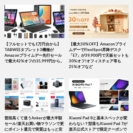
【フルセットでも1万円台から】
【最大30%OFF】Amazonプライ
TABWEEタブレット3機種が
ムデーでFlexiSpot昇降デスク
Amazonプライムデー先行セール
「E7」が39,900円で天板セットも
で最大42%オフの15,999円から。
30%オフ!オフィスチェア等も
25%オフなど
普段高くて迷うAnkerが最大半額
Xiaomi Pad 8と基本スペックが変
セール!楽天お買い物マラソンで更
わらない？型落ちXiaomi Pad 7が
にポイント還元で実質はもっと安
楽天公式ストアで限定クーポンで