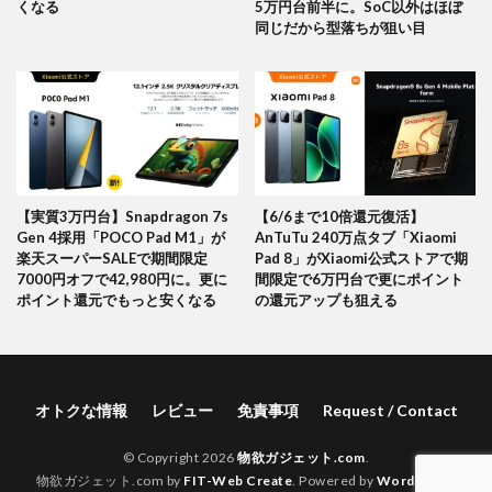
くなる
5万円台前半に。SoC以外はほぼ
同じだから型落ちが狙い目
【実質3万円台】Snapdragon 7s
【6/6まで10倍還元復活】
Gen 4採用「POCO Pad M1」が
AnTuTu 240万点タブ「Xiaomi
楽天スーパーSALEで期間限定
Pad 8」がXiaomi公式ストアで期
7000円オフで42,980円に。更に
間限定で6万円台で更にポイント
ポイント還元でもっと安くなる
の還元アップも狙える
オトクな情報
レビュー
免責事項
Request / Contact
© Copyright 2026
物欲ガジェット.com
.
物欲ガジェット.com by
FIT-Web Create
. Powered by
WordPress
.