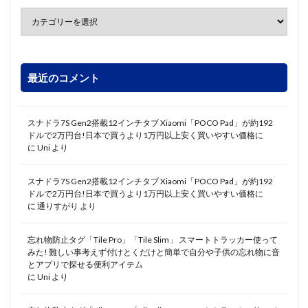
最近のコメント
スナドラ7S Gen2搭載12インチタブ Xiaomi「POCO Pad」が約192
ドルで2万円台!日本で買うより1万円以上安く買いやすい価格に
に
Uni
より
スナドラ7S Gen2搭載12インチタブ Xiaomi「POCO Pad」が約192
ドルで2万円台!日本で買うより1万円以上安く買いやすい価格に
に
通りすがり
より
忘れ物防止タグ「Tile Pro」「Tile Slim」 スマートトラッカー使って
みた! 難しい事考えず付けとくだけと簡単で自分や子供の忘れ物に音
とアプリで探せる便利アイテム
に
Uni
より