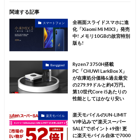
関連する記事
全画面スライドスマホに進
スマートフォン
化「Xiaomi Mi MIX3」発売
中! メモリ10GBの故宮特別
版も!
Ryzen7 3750H搭載
Banggood
PC「CHUWI LarkBox X」
が在庫処分価格&過去最安
の279.99ドルと約4万円。
第10世代Core i5あたりの
性能としてはかなり安い
楽天モバイルのUN-LIMIT
楽天モバイル
VI申込みで”楽天スーパー
SALE”でポイント+9倍! 更
に楽天モバイル自体で7000