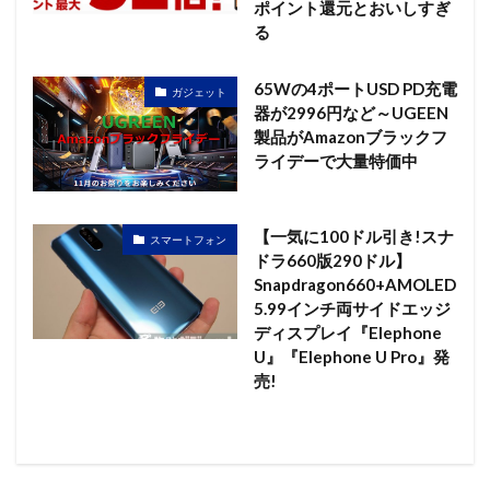
ポイント還元とおいしすぎ
る
65Wの4ポートUSD PD充電
ガジェット
器が2996円など～UGEEN
製品がAmazonブラックフ
ライデーで大量特価中
【一気に100ドル引き!スナ
スマートフォン
ドラ660版290ドル】
Snapdragon660+AMOLED
5.99インチ両サイドエッジ
ディスプレイ『Elephone
U』『Elephone U Pro』発
売!