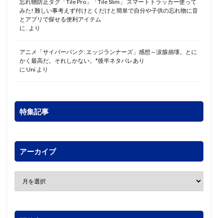
忘れ物防止タグ「Tile Pro」「Tile Slim」 スマートトラッカー使って
みた! 難しい事考えず付けとくだけと簡単で自分や子供の忘れ物に音
とアプリで探せる便利アイテム
に
.
より
アニメ「サイバーパンク: エッジランナーズ」感想～涙腺崩壊。とに
かく最高だ。それしかない。*後半ネタバレあり
に
Uni
より
特集記事
アーカイブ