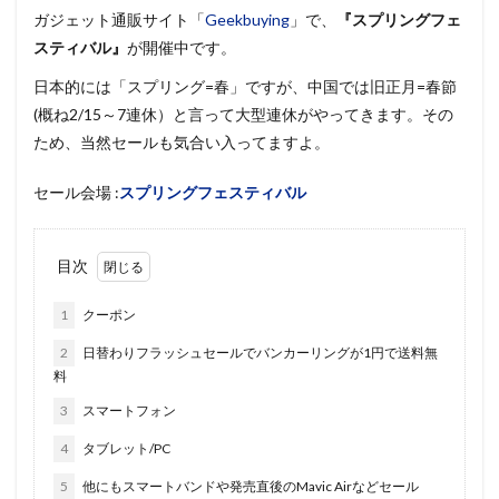
ガジェット通販サイト「
Geekbuying
」で、
『スプリングフェ
スティバル』
が開催中です。
日本的には「スプリング=春」ですが、中国では旧正月=春節
(概ね2/15～7連休）と言って大型連休がやってきます。その
ため、当然セールも気合い入ってますよ。
セール会場 :
スプリングフェスティバル
目次
1
クーポン
2
日替わりフラッシュセールでバンカーリングが1円で送料無
料
3
スマートフォン
4
タブレット/PC
5
他にもスマートバンドや発売直後のMavic Airなどセール