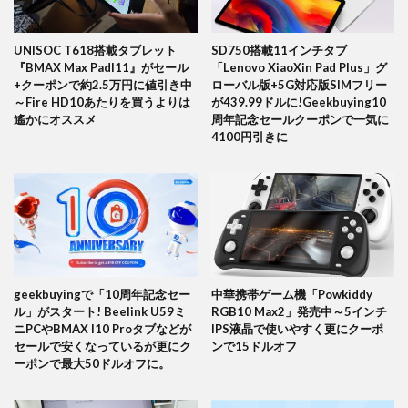
UNISOC T618搭載タブレット
SD750搭載11インチタブ
『BMAX Max PadI11』がセール
「Lenovo XiaoXin Pad Plus」グ
+クーポンで約2.5万円に値引き中
ローバル版+5G対応版SIMフリー
～Fire HD10あたりを買うよりは
が439.99ドルに!Geekbuying10
遙かにオススメ
周年記念セールクーポンで一気に
4100円引きに
geekbuyingで「10周年記念セー
中華携帯ゲーム機「Powkiddy
ル」がスタート! Beelink U59ミ
RGB10 Max2」発売中～5インチ
ニPCやBMAX I10 Proタブなどが
IPS液晶で使いやすく更にクーポ
セールで安くなっているが更にク
ンで15ドルオフ
ーポンで最大50ドルオフに。