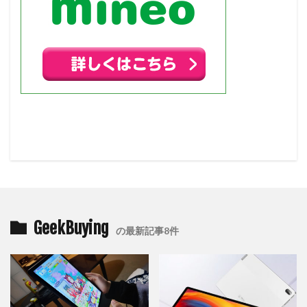
GeekBuying
の最新記事8件