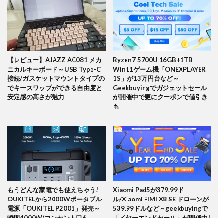
【レビュー】AJAZZ AC081 メカ
Ryzen7 5700U 16GB+1TB
ニカルキーボード～USB Type-C
Win11ゲーム機「ONEXPLAYER
接続/ガスケットマウントタイプの
1S」が13万円台など～
でキースワップができる自由度と
Geekbuyingでガジェットセール
安定感の高さが魅力
が開催中で更にクーポンで値引き
も
もうどんな家電でも使えちゃう!
Xiaomi Pad5が379.99ド
OUKITELから2000Wポータブル
ル/Xiaomi FIMI X8 SE ドローンが
電源「OUKITEL P2001」発売～
539.99ドルなど～geekbuyingで
瞬間4000W/コンセント口6
「イヤーエンドセール」が開催中!