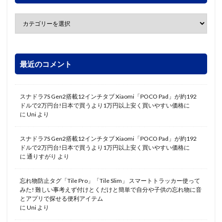
最近のコメント
スナドラ7S Gen2搭載12インチタブ Xiaomi「POCO Pad」が約192
ドルで2万円台!日本で買うより1万円以上安く買いやすい価格に
に
Uni
より
スナドラ7S Gen2搭載12インチタブ Xiaomi「POCO Pad」が約192
ドルで2万円台!日本で買うより1万円以上安く買いやすい価格に
に
通りすがり
より
忘れ物防止タグ「Tile Pro」「Tile Slim」 スマートトラッカー使って
みた! 難しい事考えず付けとくだけと簡単で自分や子供の忘れ物に音
とアプリで探せる便利アイテム
に
Uni
より