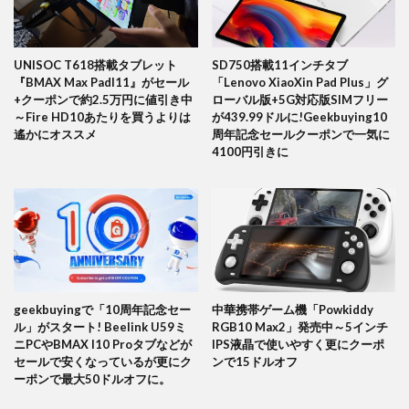
UNISOC T618搭載タブレット
SD750搭載11インチタブ
『BMAX Max PadI11』がセール
「Lenovo XiaoXin Pad Plus」グ
+クーポンで約2.5万円に値引き中
ローバル版+5G対応版SIMフリー
～Fire HD10あたりを買うよりは
が439.99ドルに!Geekbuying10
遙かにオススメ
周年記念セールクーポンで一気に
4100円引きに
geekbuyingで「10周年記念セー
中華携帯ゲーム機「Powkiddy
ル」がスタート! Beelink U59ミ
RGB10 Max2」発売中～5インチ
ニPCやBMAX I10 Proタブなどが
IPS液晶で使いやすく更にクーポ
セールで安くなっているが更にク
ンで15ドルオフ
ーポンで最大50ドルオフに。