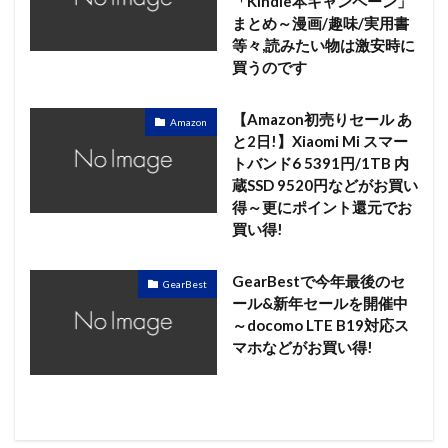
「Kindle本キャンペーン」
まとめ～漫画/趣味/実用書
等々,読みたい物は激安時に
買うのです
【Amazon初売りセール あ
Amazon
と2日!】Xiaomi Mi スマー
トバンド6 5391円/1TB 内
蔵SSD 9520円などがお買い
得～更にポイント還元でお
買い得!
GearBestで今年最後のセ
GearBest
ール&新年セールを開催中
～docomo LTE B19対応ス
マホなどがお買い得!