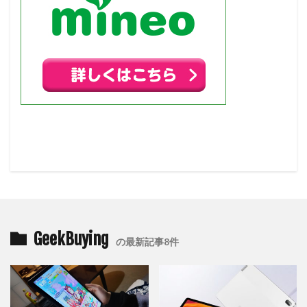
GeekBuying
の最新記事8件