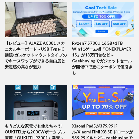
【レビュー】AJAZZ AC081 メカ
Ryzen7 5700U 16GB+1TB
ニカルキーボード～USB Type-C
Win11ゲーム機「ONEXPLAYER
接続/ガスケットマウントタイプの
1S」が13万円台など～
でキースワップができる自由度と
Geekbuyingでガジェットセール
安定感の高さが魅力
が開催中で更にクーポンで値引き
も
もうどんな家電でも使えちゃう!
Xiaomi Pad5が379.99ド
OUKITELから2000Wポータブル
ル/Xiaomi FIMI X8 SE ドローンが
電源「OUKITEL P2001」発売～
539.99ドルなど～geekbuyingで