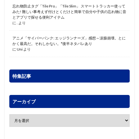
忘れ物防止タグ「Tile Pro」「Tile Slim」 スマートトラッカー使って
みた! 難しい事考えず付けとくだけと簡単で自分や子供の忘れ物に音
とアプリで探せる便利アイテム
に
.
より
アニメ「サイバーパンク: エッジランナーズ」感想～涙腺崩壊。とに
かく最高だ。それしかない。*後半ネタバレあり
に
Uni
より
特集記事
アーカイブ