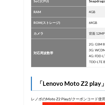
SoC(CPU)
Snapdrago
RAM
4GB
ROM(ストレージ)
64GB
カメラ
背面 12MP
2G: GSM 
3G: WCDM
対応周波数帯
4G: FDD-L
TDD-LTE 
「Lenovo Moto Z2 pl
レノボのMoto Z2 Playがクーポンコード使