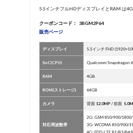
5.5インチフルHDディスプレイとRAM は4
クーポンコード： 3BGM2P64
販売ページ
ディスプレイ
5.5インチ FHD (1920×10
SoC(CPU)
Qualcomm Snapdragon 6
RAM
4GB
ROM(ストレージ)
64GB
カメラ
背面
12.0MP
/ 前面
5.0
2G: GSM 850/900/1800
対応周波数帯
3G: WCDMA 850/900/1
4G: FDD-LTE B1/B3/B4/