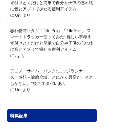
ず付けとくだけと簡単で自分や子供の忘れ物
に音とアプリで探せる便利アイテム
に
Uni
より
忘れ物防止タグ「Tile Pro」「Tile Slim」 ス
マートトラッカー使ってみた! 難しい事考え
ず付けとくだけと簡単で自分や子供の忘れ物
に音とアプリで探せる便利アイテム
に
.
より
アニメ「サイバーパンク: エッジランナー
ズ」感想～涙腺崩壊。とにかく最高だ。それ
しかない。*後半ネタバレあり
に
Uni
より
特集記事