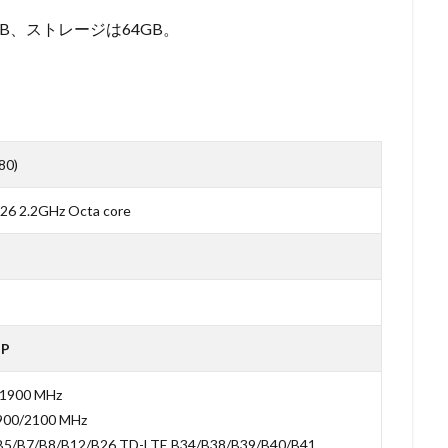
GB、ストレージは64GB。
80)
26 2.2GHz Octa core
MP
/1900 MHz
900/2100 MHz
B5/B7/B8/B12/B26 TD-LTE B34/B38/B39/B40/B41