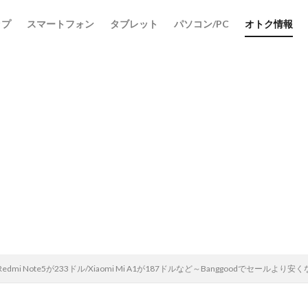
ップ
スマートフォン
タブレット
パソコン/PC
オトク情報
dmi Note5が233ドル/Xiaomi Mi A1が187ドルなど～Banggoodでセール