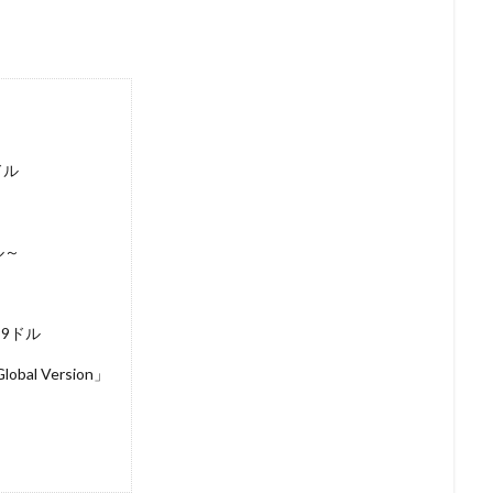
ドル
ドル～
.99ドル
bal Version」