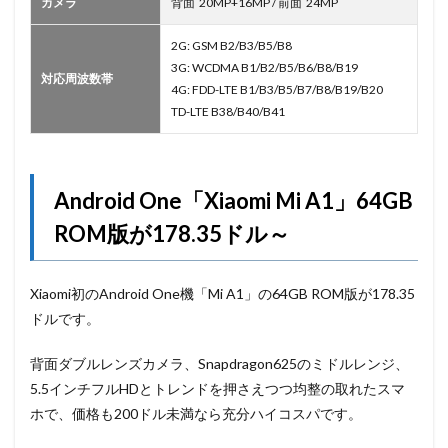
カメラ
背面 20MP+16MP / 前面 24MP
2G: GSM B2/B3/B5/B8
3G: WCDMA B1/B2/B5/B6/B8/B19
対応周波数帯
4G: FDD-LTE B1/B3/B5/B7/B8/B19/B20
TD-LTE B38/B40/B41
Android One「Xiaomi Mi A1」64GB
ROM版が178.35ドル～
Xiaomi初のAndroid One機「Mi A1」の64GB ROM版が178.35
ドルです。
背面ダブルレンズカメラ、Snapdragon625のミドルレンジ、
5.5インチフルHDとトレンドを押さえつつ均整の取れたスマ
ホで、価格も200ドル未満なら充分ハイコスパです。