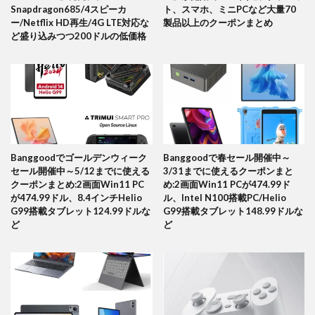
Snapdragon685/4スピーカ
ト、スマホ、ミニPCなど大量70
ー/Netflix HD再生/4G LTE対応な
製品以上のクーポンまとめ
ど盛り込みつつ200ドルの低価格
Banggoodでゴールデンウィーク
Banggoodで春セール開催中～
セール開催中～5/12までに使える
3/31までに使えるクーポンまと
クーポンまとめ:2画面Win11 PC
め:2画面Win11 PCが474.99ド
が474.99ドル、8.4インチHelio
ル、Intel N100搭載PC/Helio
G99搭載タブレット124.99ドルな
G99搭載タブレット148.99ドルな
ど
ど