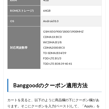
RAM
4GB
ROM(ストレージ)
64GB
OS
Android 8.0
GSM:850/900/1800/1900MHZ
CDMA1X:BC0
WCDMA:B1/8
対応周波数帯
CDMA2000:BC0
TD-SDMA:B34/39
FDD-LTE:B1/3
TDD-LTE:B38 39 40 41
Banggoodのクーポン適用方法
カートを見ると、以下のように商品欄の下にクーポン欄があ
ります。そこにクーポンを入力(ペースト)して、「Apply」を