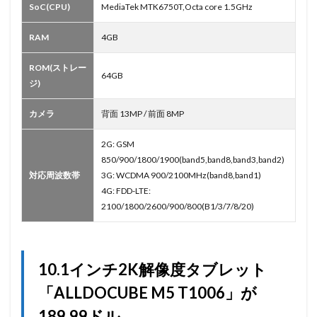
SoC(CPU)
MediaTek MTK6750T,Octa core 1.5GHz
RAM
4GB
ROM(ストレー
64GB
ジ)
カメラ
背面 13MP / 前面 8MP
2G: GSM
850/900/1800/1900(band5,band8,band3,band2)
対応周波数帯
3G: WCDMA 900/2100MHz(band8,band1)
4G: FDD-LTE:
2100/1800/2600/900/800(B1/3/7/8/20)
10.1インチ2K解像度タブレット
「ALLDOCUBE M5 T1006」が
189.99ドル