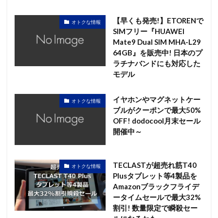
【早くも発売!】ETORENで
オトクな情報
SIMフリー『HUAWEI
Mate9 Dual SIM MHA-L29
64GB』を販売中! 日本のプ
ラチナバンドにも対応した
モデル
イヤホンやマグネットケー
オトクな情報
ブルがクーポンで最大50%
OFF! dodocool月末セール
開催中～
TECLASTが超売れ筋T40
オトクな情報
Plusタブレット等4製品を
Amazonブラックフライデ
ータイムセールで最大32%
割引! 数量限定で瞬殺セー