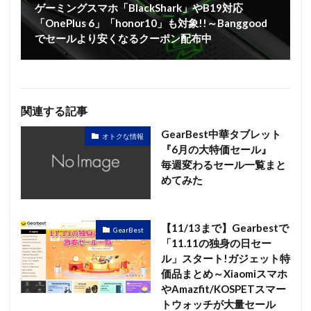
ゲーミングスマホ「BlackShark」やB19対応
「OnePlus 6」「honor10」も対象!!～Banggood
でセールより安くなるクーポン配布中
関連する記事
GearBest中華タブレット
オトクな情報
『6月の大特価セール』
毎週変わるセール一覧まと
めてみた
【11/13まで】Gearbestで
GearBest
「11.11の独身の日セー
ル」スタート!ガジェット特
価品まとめ～Xiaomiスマホ
やAmazfit/KOSPETスマー
トウォッチが大量セール