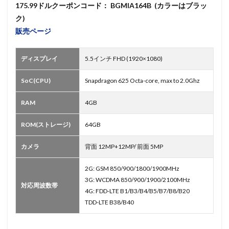
175.99ドルクーポンコード： BGMIA164B (カラーはブラッ
ク)
販売ページ
ディスプレイ
5.5インチ FHD (1920×1080)
SoC(CPU)
Snapdragon 625 Octa-core, max to 2.0Ghz
RAM
4GB
ROM(ストレージ)
64GB
カメラ
背面 12MP+12MP/ 前面 5MP
2G: GSM 850/900/1800/1900MHz
3G: WCDMA 850/900/1900/2100MHz
対応周波数帯
4G: FDD-LTE B1/B3/B4/B5/B7/B8/B20
TDD-LTE B38/B40