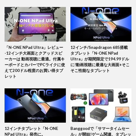
「N-ONE NPad Ultra」レビュー
12インチ/Snapdragon 685搭載
-12インチ大画面とクアッドスピ
タブレット「N-ONE NPad
ーカーは 動画視聴に最適。付属キ
Ultra」が期間限定で194.99ドル
ーボードとカバーでPCライクに使
に!動画視聴に最適な大画面+そこ
えて200ドル程度のお買い得タブ
そこ性能なタブレット
レット
12インチタブレット「N-ONE
Banggoodで「サマータイムセー
NPad Ultra」発売に。
ル」が開始!ゲーム関連、タブレッ