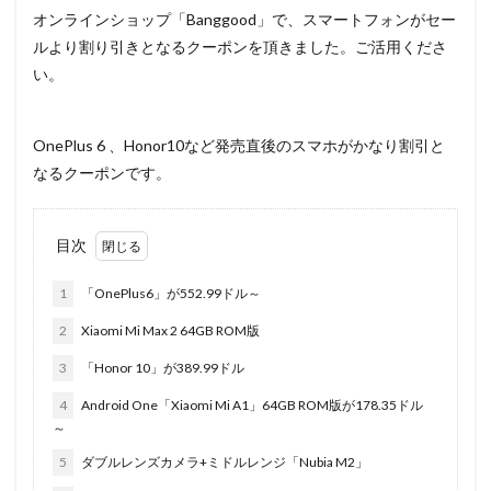
オンラインショップ「Banggood」で、スマートフォンがセー
ルより割り引きとなるクーポンを頂きました。ご活用くださ
い。
OnePlus 6 、Honor10など発売直後のスマホがかなり割引と
なるクーポンです。
目次
1
「OnePlus6」が552.99ドル～
2
Xiaomi Mi Max 2 64GB ROM版
3
「Honor 10」が389.99ドル
4
Android One「Xiaomi Mi A1」64GB ROM版が178.35ドル
～
5
ダブルレンズカメラ+ミドルレンジ「Nubia M2」