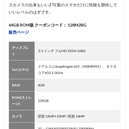
ズカメラの出来もいいZTE製のスマホだけに性能も期待して
いいレベルのはずです。
64GB ROM版 クーポンコード： 128M2BG
販売ページ
ディスプレ
5.5 インチ フルHD 1920×1080
イ
クアルコムSnapdragon 625（MSM8953）、オクタ
SoC(CPU)
コアA53 2.0GHz
RAM
4GB
ROM(ストレ
128GB
ージ)
カメラ
背面 13MP+13MP / 前面 16MP
2G：GSM 850/900/1800 / 1900MHz