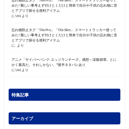
忘れ物防止タグ「Tile Pro」「Tile Slim」 スマートトラッカー使って
みた! 難しい事考えず付けとくだけと簡単で自分や子供の忘れ物に音
とアプリで探せる便利アイテム
に
Uni
より
忘れ物防止タグ「Tile Pro」「Tile Slim」 スマートトラッカー使って
みた! 難しい事考えず付けとくだけと簡単で自分や子供の忘れ物に音
とアプリで探せる便利アイテム
に
.
より
アニメ「サイバーパンク: エッジランナーズ」感想～涙腺崩壊。とに
かく最高だ。それしかない。*後半ネタバレあり
に
Uni
より
特集記事
アーカイブ